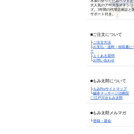
木製の折りたたみベッドと
大人気のアースライトシリ
ズ。3年間の代理店保証と
サポート付き。
■ご注文について
├
ご注文方法
├
お支払・送料・領収書に
て
├
よくある質問
└
お問い合わせ
■もみ太郎について
├
もみProサイトマップ
└
鍼灸マッサージ治療院
◇江戸川台もみ太郎
■もみ太郎メルマガ
└
登録・退会