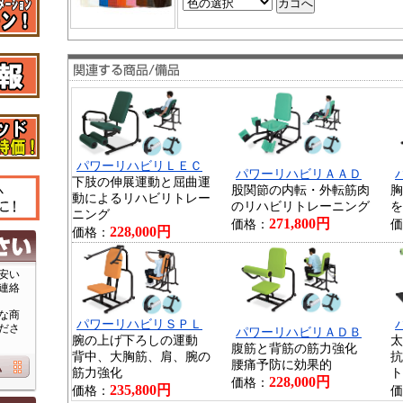
パワーリハビリＬＥＣ
パワーリハビリＡＡＤ
下肢の伸展運動と屈曲運
股関節の内転・外転筋肉
胸
動によるリハビリトレー
のリハビリトレーニング
を
ニング
271,800円
価格：
価
228,000円
価格：
安い
連絡
な商
パワーリハビリＳＰＬ
ださ
パワーリハビリＡＤＢ
腕の上げ下ろしの運動
太
腹筋と背筋の筋力強化
背中、大胸筋、肩、腕の
抗
腰痛予防に効果的
筋力強化
ト
228,000円
価格：
235,800円
価格：
価