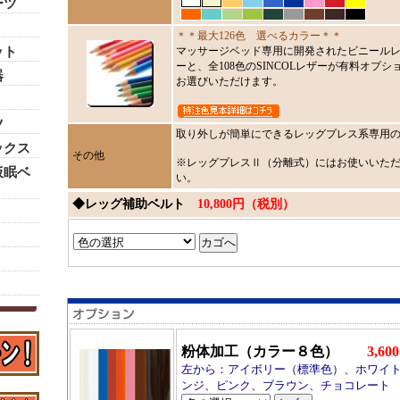
ーツ
＊＊最大126色 選べるカラー＊＊
ット
マッサージベッド専用に開発されたビニールレ
ーと、全108色のSINCOLレザーが有料オプショ
器
お選びいただけます。
ツ
取り外しが簡単にできるレッグプレス系専用
ックス
その他
※レッグプレスⅡ（分離式）にはお使いいた
仮眠ベ
い。
◆レッグ補助ベルト
10,800円（税別）
粉体加工（カラー８色）
3,6
左から：アイボリー（標準色）、ホワイ
ンジ、ピンク、ブラウン、チョコレート