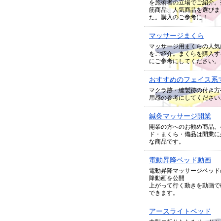
を施術者の立場でご紹介。
筋商品、人気商品を選びま
た。購入のご参考に！
マッサージまくら
マッサージ用まくらの人気
をご紹介。まくらを購入す
にご参考にしてください。
おすすめのフェイス系
マクラ跡・縫製跡の付き方
用感の参考にしてください
鍼灸マッサージ開業
開業の方へのお勧め商品。
ド・まくら・備品は開業に
な商品です。
電動昇降ベッド動画
電動昇降マッサージベッド
降動画を公開
上がって行く動きを動画で
できます。
アースライトベッド