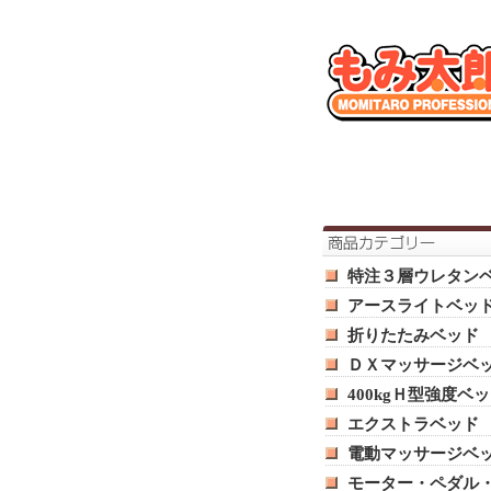
特注３層ウレタン
アースライトベッ
折りたたみベッド
ＤＸマッサージベ
400kgＨ型強度ベ
エクストラベッド
電動マッサージベ
モーター・ペダル