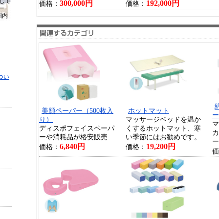
して
300,000円
192,000円
価格：
価格：
ー
国内
つい
美顔ペーパー（500枚入
ホットマット
ー
り）
マッサージベッドを温か
マ
ディスポフェイスペーパ
くするホットマット、寒
カ
ーや消耗品が格安販売
い季節にはお勧めです。
ー
6,840円
19,200円
価格：
価格：
価