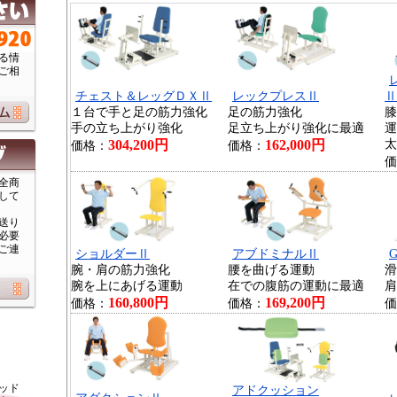
る情
ご相
チェスト＆レッグＤＸⅡ
レックプレスⅡ
Ⅱ
１台で手と足の筋力強化
足の筋力強化
膝
手の立ち上がり強化
足立ち上がり強化に最適
運
304,200円
162,000円
太
価格：
価格：
価
全商
して
送り
必要
ご連
ショルダーⅡ
アブドミナルⅡ
腕・肩の筋力強化
腰を曲げる運動
滑
腕を上にあげる運動
在での腹筋の運動に最適
肩
160,800円
169,200円
価格：
価格：
価
ッド
アドクッション