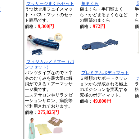
マッサージまくらセット
角まくら
ド
うつ伏せ用フェイスマッ
額まくら・半円額まく
半
ト・バストマットのセッ
ら・かどまるまくらなど
下
ト商品です。
の頭部のまくら
ら
9,300円
972円
価格：
価格：
価
フィジカルメドマー（パ
ンツセット）
パンツタイプなので下半
プレミアムボディマット
身のむくみを最大限に解
５種類のサポートクッシ
消ができるエアーマッサ
ョンから形成される極上
ラ
ージ機です。
のポジションを実現する
格
エステサロンやリラクゼ
究極のボディマット。
価
ーションサロン、病院等
49,800円
価格：
で利用されております。
275,825円
価格：