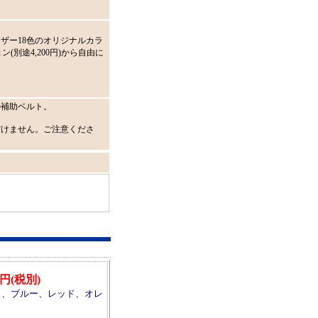
ザー18色のオリジナルカラ
ン(別途4,200円)から自由に
の補助ベルト。
だけません。ご注意くださ
00円(税別)
ト、ブルー、レッド、オレ