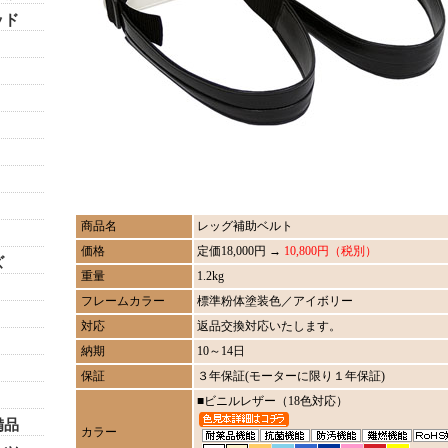
ッド
商品名
レッグ補助ベルト
価格
定価18,000円 →
10,800円（税別）
ズ
重量
1.2kg
フレームカラー
標準粉体塗装色／アイボリー
対応
返品交換対応いたします。
納期
10～14日
保証
３年保証(モーターに限り１年保証)
■ビニルレザー（18色対応）
備品
カラー