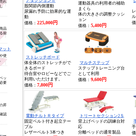
アダクションⅡ
売れ
運動器具の利用者の補助
股関節内側運動
し
まくら
レ
尿漏れ予防に効果的な運
体の大きさの調整クッシ
ル
動
ョン
225,000円
価
価格：
5,400円
価格：
商品
る前
マット
や使
ストレッチボード
。
体全体のストレッチがで
マルチステップ
きるボード
ステップトレーニング台
待合室やロビーなどでご
として利用
ベッ
利用いただけます。
9,600円
価格：
必要
7,800円
価格：
の昇
確認
電動チルトＲタイプ
トリートセクション2Ｓ
固定ベルト付き起立テー
背上げベッドの訓練台対
ブル
応
手
レザーベルト3本つき
分離ベッドの通常製品
価