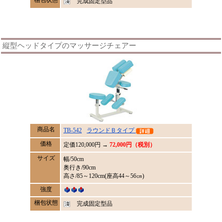
完成固定型品
縦型ヘッドタイプのマッサージチェアー
商品名
TB-542
ラウンドＢタイプ
価格
定価
120,000
円 →
72,000円（税別）
サイズ
幅/50cm
奥行き/90cm
高さ/85～120cm(座高44～56㎝)
強度
梱包状態
完成固定型品