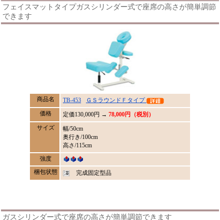
フェイスマットタイプガスシリンダー式で座席の高さが簡単調節
できます
商品名
TB-453
ＧＳラウンドＦタイプ
価格
定価
130,000
円 →
78,000円（税別）
サイズ
幅/50cm
奥行き/100cm
高さ/115cm
強度
梱包状態
完成固定型品
ガスシリンダー式で座席の高さが簡単調節できます