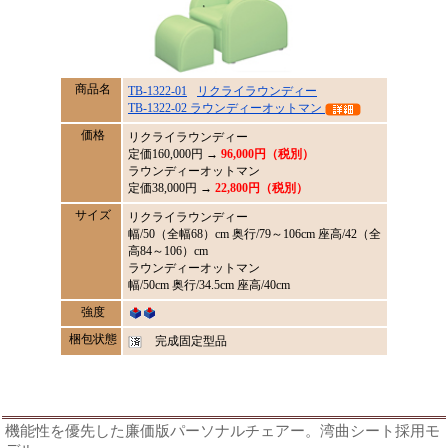
商品名
TB-1322-01
リクライラウンディー
TB-1322-02 ラウンディーオットマン
価格
リクライラウンディー
定価
160,000
円 →
96,000円（税別）
ラウンディーオットマン
定価38,000円 →
22,800円（税別）
サイズ
リクライラウンディー
幅/50（全幅68）cm 奥行/79～106cm 座高/42（全
高84～106）cm
ラウンディーオットマン
幅/50cm 奥行/34.5cm 座高/40cm
強度
梱包状態
完成固定型品
機能性を優先した廉価版パーソナルチェアー。湾曲シート採用モ