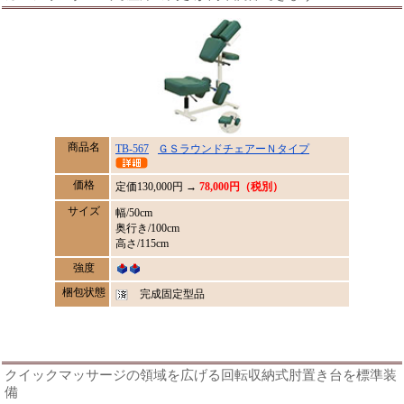
商品名
TB-567
ＧＳラウンドチェアーＮタイプ
価格
定価
130,000
円 →
78,000円（税別）
サイズ
幅/50cm
奥行き/100cm
高さ/115cm
強度
梱包状態
完成固定型品
クイックマッサージの領域を広げる回転収納式肘置き台を標準装
備