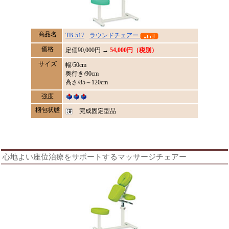
商品名
TB-517
ラウンドチェアー
価格
定価
90,000
円 →
54,000円（税別）
サイズ
幅/50cm
奥行き/90cm
高さ/85～120cm
強度
梱包状態
完成固定型品
心地よい座位治療をサポートするマッサージチェアー