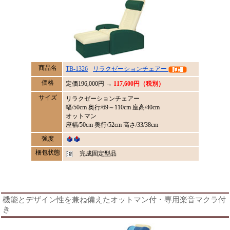
商品名
TB-1326
リラクゼーションチェアー
価格
定価
196,000
円 →
117,600円（税別）
サイズ
リラクゼーションチェアー
幅/50cm 奥行/69～110cm 座高/40cm
オットマン
座幅/50cm 奥行/52cm 高さ/33/38cm
強度
梱包状態
完成固定型品
機能とデザイン性を兼ね備えたオットマン付・専用楽音マクラ付
き