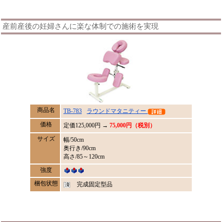
産前産後の妊婦さんに楽な体制での施術を実現
商品名
TB-783
ラウンドマタニティー
価格
定価
125,000
円 →
75,000円（税別）
サイズ
幅/50cm
奥行き/90cm
高さ/85～120cm
強度
梱包状態
完成固定型品