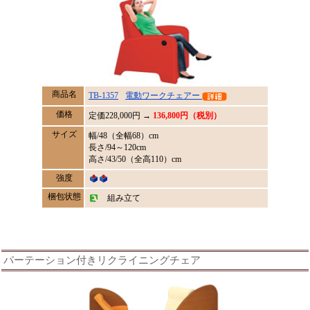
商品名
TB-1357
電動ワークチェアー
価格
定価
228,000
円 →
136,800円（税別）
サイズ
幅/48（全幅68）cm
長さ/94～120cm
高さ/43/50（全高110）cm
強度
梱包状態
組み立て
パーテーション付きリクライニングチェア