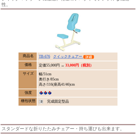
性。
商品名
TB-676
クイックチェアー
価格
定価
55,000
円 →
33,000円（税別）
サイズ
幅/51cm
奥行き/85cm
高さ/116(座高41/46)cm
強度
梱包状態
完成固定型品
スタンダードな折りたたみチェアー・持ち運びも出来ます。