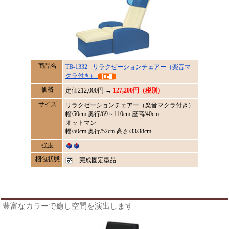
商品名
TB-1332
リラクゼーションチェアー（楽音マ
クラ付き）
価格
定価
212,000
円 →
127,200円（税別）
サイズ
リラクゼーションチェアー（楽音マクラ付き）
幅/50cm 奥行/69～110cm 座高/40cm
オットマン
幅/50cm 奥行/52cm 高さ/33/38cm
強度
梱包状態
完成固定型品
豊富なカラーで癒し空間を演出します