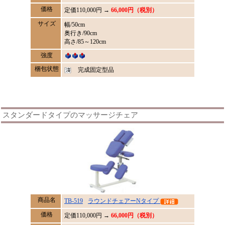
価格
定価
110,000
円 →
66,000円（税別）
サイズ
幅/50cm
奥行き/90cm
高さ/85～120cm
強度
梱包状態
完成固定型品
スタンダードタイプのマッサージチェア
商品名
TB-519
ラウンドチェアーNタイプ
価格
定価
110,000
円 →
66,000円（税別）