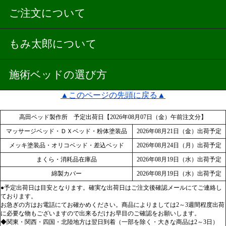
ご注文について
もみ太郎について
施術ベッドの選び方
▲このページの先頭に戻る▲
高田ベッド製作所 予定出荷日【2026年08月07日（金）午前注文分】
マッサージベッド・ＤＸベッド・粉体塗装品
2026年08月21日（金）出荷予定
メッキ塗装品・オリコベッド・差込ベッド
2026年08月24日（月）出荷予定
まくら・消耗品在庫品
2026年08月19日（水）出荷予定
綿製カバー
2026年08月19日（水）出荷予定
●予定出荷日は目安となります。確実な出荷日はご注文後確認メールにてご連絡し
ております。
お急ぎの方はお電話にてお確かめください。商品によりましては2～3週間程度出荷
に必要な物もございますので出来るだけお早目のご確認をお願いします。
◆関東・関西・四国・北陸地方は翌日到着（一部を除く・大きな商品は2～3日）