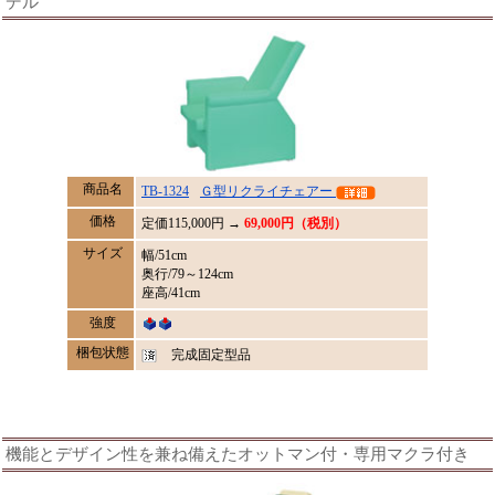
デル
商品名
TB-1324
Ｇ型リクライチェアー
価格
定価
115,000
円 →
69,000円（税別）
サイズ
幅/51cm
奥行/79～124cm
座高/41cm
強度
梱包状態
完成固定型品
機能とデザイン性を兼ね備えたオットマン付・専用マクラ付き