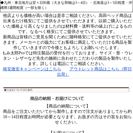
◆九州・東北地方は翌々日到着（大きな荷物は3～4日）・北海道は3～5日程度・沖
縄県1週間程度（一部を除く）
他店よりも価格が高い場合は是非ご相談ください。高田ベッド商品は
出来るだけ格安にてご提供をさせていただきます。以前ご購入いただ
いた価格より高くなりましたのは材料費・送料等の値上げによるもの
です。なるべく格安にてご提供させていただきます。
新商品は皆様のご意見を聞くために随時格安にてご提供させていただ
きます。メーカーとの協力にてお客様に満足していただける商品を製
作していきますので今後ともよろしくお願いいたします。
もみ太郎Proでは特注製品の受付を行っております。サイズ・形・ウレ
タン・レザーなど先生の施術に合わせたこだわりの製品を製作いたし
ます。詳しくは電話にてご相談ください。
格安激安キャンペーンはこちら
アウトレット商品はこちら（即日
出荷）
【商品の納期について】
商品をご注文いただいてから製作しますので注文がありましてから約
10～14日程度お時間が必要となります。お急ぎの方はその旨をお知ら
せください。
【お届けについて】