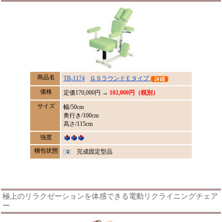
商品名
TB-1174
ＧＳラウンドＥタイプ
価格
定価
170,000
円 →
102,000円（税別）
サイズ
幅/50cm
奥行き/100cm
高さ/115cm
強度
梱包状態
完成固定型品
極上のリラクゼーションを体感できる電動リクライニングチェア
ー