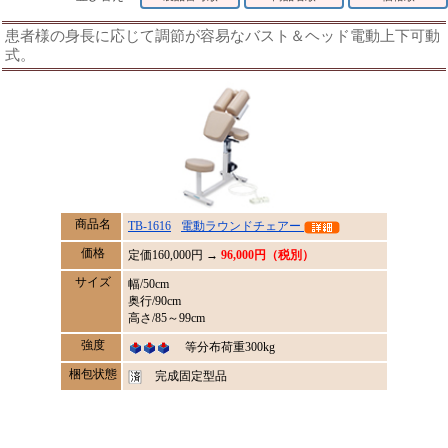
患者様の身長に応じて調節が容易なバスト＆ヘッド電動上下可動
式。
商品名
TB-1616
電動ラウンドチェアー
価格
定価
160,000
円 →
96,000円（税別）
サイズ
幅/50cm
奥行/90cm
高さ/85～99cm
強度
等分布荷重300kg
梱包状態
完成固定型品