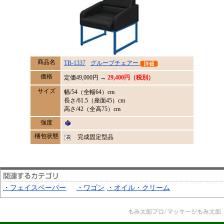
商品名
TB-1337
グルーブチェアー
価格
定価
49,000
円 →
29,400円（税別）
サイズ
幅/54（全幅64）cm
長さ/61.5（座面45）cm
高さ/42（全高75）cm
強度
梱包状態
完成固定型品
・フェイスベーパー
・ワゴン
・オイル・クリーム