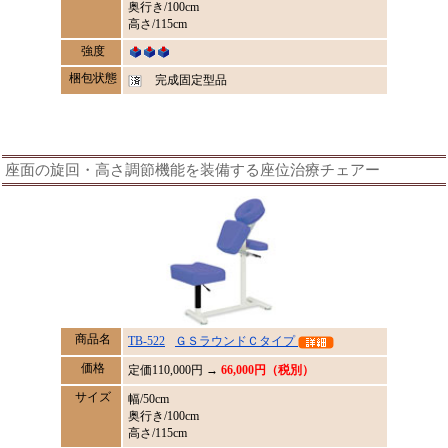
奥行き/100cm
高さ/115cm
強度
梱包状態
完成固定型品
座面の旋回・高さ調節機能を装備する座位治療チェアー
商品名
TB-522
ＧＳラウンドＣタイプ
価格
定価
110,000
円 →
66,000円（税別）
サイズ
幅/50cm
奥行き/100cm
高さ/115cm