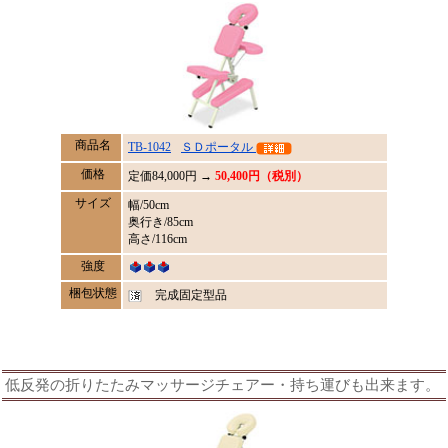
商品名
TB-1042
ＳＤポータル
価格
定価
84,000
円 →
50,400円（税別）
サイズ
幅/50cm
奥行き/85cm
高さ/116cm
強度
梱包状態
完成固定型品
低反発の折りたたみマッサージチェアー・持ち運びも出来ます。