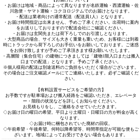
・お届けは地域・商品によって異なりますが名鉄運輸・西濃運輸・佐
川急便・ヤマト運輸・コクヨロジテムでのお届けとなります。
・配送は業者向けの通常配送（配送員1人）となります。
・お届け時間指定は出来ません、予めご了承ください。出荷時に案内
をお送りしておりますので配送会社にご確認ください。
・お届けは玄関先または荷下ろしでのお引渡しとなります。
・大型商品の場合、サイズも大きく重量も重いため、お客様には到着
時にトラックから荷下ろしのお手伝いをお願いしております。ご迷惑
をお掛け致しますが予めご了承頂きます様お願いいたします。
・高層階（集合住宅）の建物につきましては「建物1階入口または搬入
口までの配送」となります。予めご了承ください。
※個人様宛の配送は別途送料のご負担をいただく場合がございます。
その場合はご注文確認メールにてご連絡いたします。必ずご確認くだ
さい。
【有料設置サービスをご希望の方】
お手数ですが駐車場および搬入経路をご確認いただき、エレベータ
ー・階段の状況などを詳しくお知らせください。
お見積もりをし、ご連絡をさせていただきます。
◇お届け日の曜日の希望。平日より土曜日・日曜日の方が料金が高く
なります。
◇お届け時に梱包されていた廃材の回収。
◇午前希望・午後希望。何時以降希望等、時間帯指定が可能な便もご
ざいます。地域によってお受けできない場合もあります。