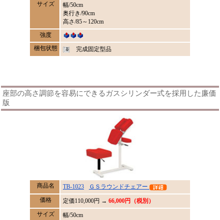
サイズ
幅/50cm
奥行き/90cm
高さ/85～120cm
強度
梱包状態
完成固定型品
座部の高さ調節を容易にできるガスシリンダー式を採用した廉価
版
商品名
TB-1023
ＧＳラウンドチェアー
価格
定価
110,000
円 →
66,000円（税別）
サイズ
幅/50cm