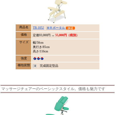
商品名
TB-1052
ＭＲポータル
価格
定価
93,000
円 →
55,800円（税別）
サイズ
幅/50cm
奥行き/85cm
高さ/116cm
強度
梱包状態
完成固定型品
マッサージチェアーのベーシックスタイル。価格も魅力です