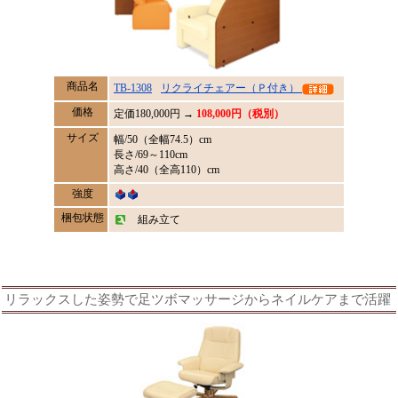
商品名
TB-1308
リクライチェアー（Ｐ付き）
価格
定価
180,000
円 →
108,000円（税別）
サイズ
幅/50（全幅74.5）cm
長さ/69～110cm
高さ/40（全高110）cm
強度
梱包状態
組み立て
リラックスした姿勢で足ツボマッサージからネイルケアまで活躍