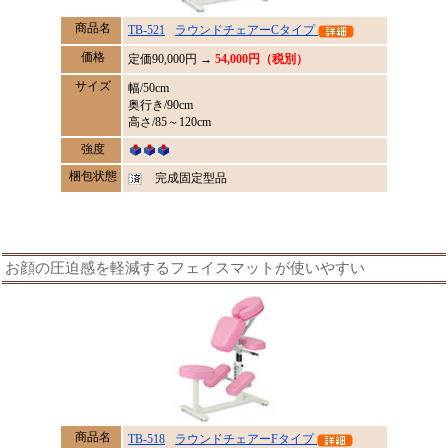
商品名
TB-521
ラウンドチェアーCタイプ
価格
定価
90,000
円 →
54,000円（税別）
サイズ
幅/50cm
奥行き/90cm
高さ/85～120cm
強度
梱包状態
完成固定型品
お顔の圧迫感を軽減するフェイスマットが使いやすい
商品名
TB-518
ラウンドチェアーFタイプ