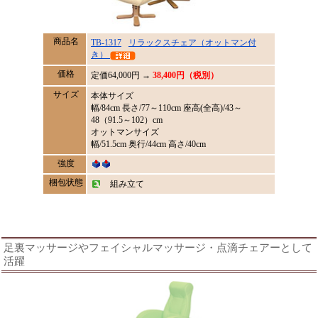
商品名
TB-1317
リラックスチェア（オットマン付
き）
価格
定価
64,000
円 →
38,400円（税別）
サイズ
本体サイズ
幅/84cm 長さ/77～110cm 座高(全高)/43～
48（91.5～102）cm
オットマンサイズ
幅/51.5cm 奥行/44cm 高さ/40cm
強度
梱包状態
組み立て
足裏マッサージやフェイシャルマッサージ・点滴チェアーとして
活躍