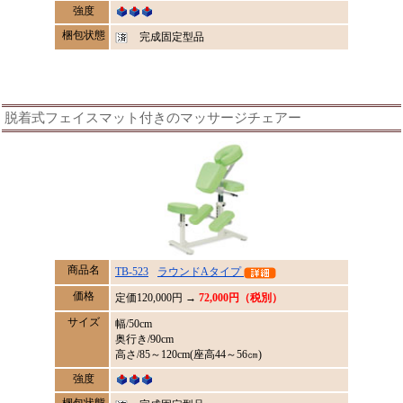
強度
梱包状態
完成固定型品
脱着式フェイスマット付きのマッサージチェアー
商品名
TB-523
ラウンドAタイプ
価格
定価
120,000
円 →
72,000円（税別）
サイズ
幅/50cm
奥行き/90cm
高さ/85～120cm(座高44～56㎝)
強度
梱包状態