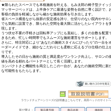
★限られたスペースでも本格施術を叶える、もみ太郎の椅子型クイッ
マッサージベッドは、上半身ケアに最適な姿勢を自然に導く設計で、
客様の負担を軽減しながら確かな施術効果を引き出します。
省スペース構造ながら抜群の安定感を誇り、仕切りのない院内やサロ
でも気軽に設置でき、限られた空間を最大限に活かしたレイアウトを
現します。
うつ伏せ不要の手軽さは回転率アップにも直結し、多くの台数を配置
きるため、忙しい時間帯でもスムーズな施術運営をサポートします。
さらに、特注対応により“あなたの施術スタイルにぴったり”の一台を
ーダーメイドでき、細かなこだわりにも柔軟に応えるプロ仕様の仕上
りです。
導入したその日から施術の質と満足度がワンランク向上し、サロンの
値を高める頼れるパートナーとして長く活躍します。
コンパクトさと機能性を両立したこの一台が、あなたの施術空間に新
な可能性をもたらします。
ラウンドチェアーシリーズの説明書はこちらです。高田ベッドのサイトへ
並び替え：
製品番号順
商品名順
価格順