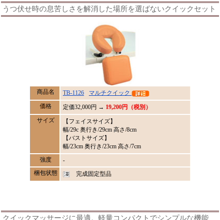
うつ伏せ時の息苦しさを解消した場所を選ばないクイックセット
商品名
TB-1126
マルチクイック
価格
定価
32,000
円 →
19,200円（税別）
サイズ
【フェイスサイズ】
幅/29c 奥行き/29cm 高さ/8cm
【バストサイズ】
幅/23cm 奥行き/23cm 高さ/7cm
強度
-
梱包状態
完成固定型品
クイックマッサージに最適。軽量コンパクトでシンプルな機能