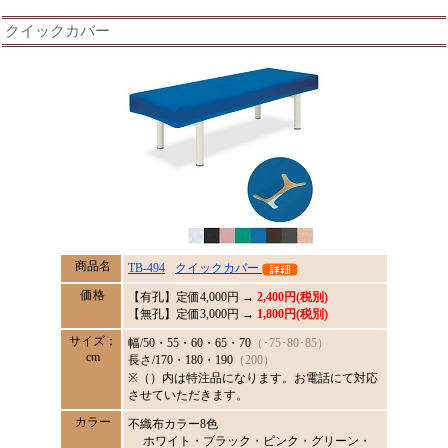
クイックカバー
商品名
TB-494
クイックカバー
価格
【有孔】定価
4,000
円 →
2,400円(税別)
【無孔】定価3,000円 →
1,800円(税別)
サイズ；
幅/50・55・60・65・70
（･75･80･85）
cm
長さ/170・180・190
（200）
※（）内は特注品になります。お電話にて対応
させていただきます。
カラー
不織布カラー8色
ホワイト・ブラック・ピンク・グリーン・