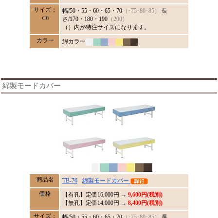
サイズ；
幅/50・55・60・65・70
（･75･80･85）
長
cm
さ/170・180・190
（200）
（）内が特注サイズになります。
カラー
綿カラー
綿製モードカバー
商品名
TB-76
綿製モードカバー
価格
【有孔】定価
16,000
円 →
9,600円(税別)
【無孔】定価14,000円 →
8,400円(税別)
サイズ；
幅/50・55・60・65・70
（･75･80･85）
長