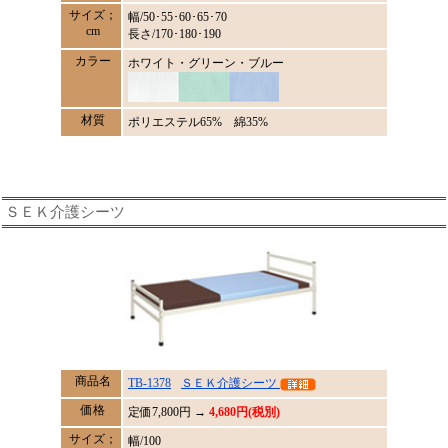
サイズ；
幅/50･55･60･65･70
cm
長さ/170･180･190
カラー
ホワイト・グリーン・ブルー
材質
ポリエステル65% 綿35%
ＳＥＫ介護シーツ
商品名
TB-1378
ＳＥＫ介護シーツ
価格
定価
7,800
円 →
4,680円(税別)
サイズ；
幅/100