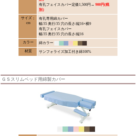
有孔フェイスカバー定価1,500円→
900円(税
別）
サイズ；
有孔専用綿カバー
cm
幅/35 奥行/35 穴の長さ/縦16×横9
有孔フェイスカバー
幅/35 奥行/35 穴の長さ/縦16
カラー
綿カラー
材質
サンフォライズ加工付き綿100%
ＧＳスリムベッド用綿製カバー