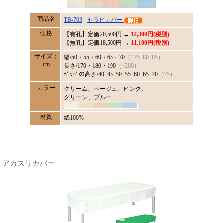
商品名
TB-703
セラピカバー
価格
【有孔】定価
20,500
円 →
12,300円(税別)
【無孔】定価18,500円 →
11,100円(税別)
サイズ；
幅/50・55・60・65・70
（･75･80･85）
cm
長さ/170・180・190
（･200）
ﾍﾞｯﾄﾞの高さ/40･45･50･55･60･65･70
（75）
カラー
クリーム、ベージュ、ピンク、
グリーン、ブルー
材質
綿100%
アカスリカバー