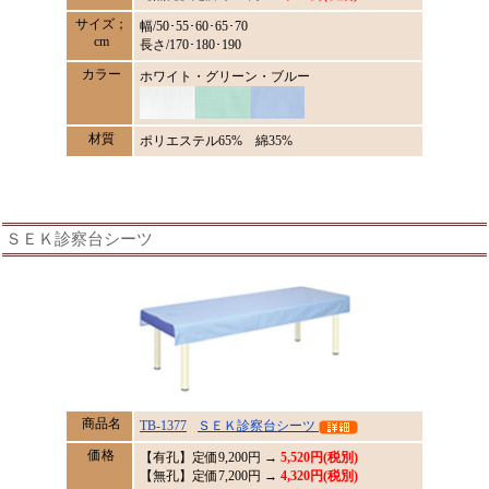
サイズ；
幅/50･55･60･65･70
cm
長さ/170･180･190
カラー
ホワイト・グリーン・ブルー
材質
ポリエステル65% 綿35%
ＳＥＫ診察台シーツ
商品名
TB-1377
ＳＥＫ診察台シーツ
価格
【有孔】定価
9,200
円 →
5,520円(税別)
【無孔】定価7,200円 →
4,320円(税別)