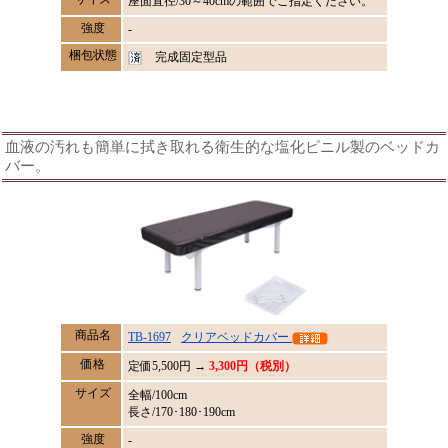
座面直径/30～40cmの範囲でご指定ください。
強度
-
梱包状態
完成固定型品
血液の汚れも簡単に拭き取れる衛生的な塩化ビニル製のベッドカ
バー。
商品名
TB-1697
クリアベッドカバー
価格
定価
5,500
円 →
3,300円（税別）
サイズ
全幅/100cm
長さ/170･180･190cm
強度
-