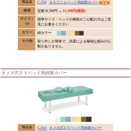
商品名
C-559
ＧＳスリムベッド用綿製カバー
価格
定価
18,500
円 →
11,100円(税別）
サイズ；
標準サイズ・ベッドの種類がご心配の方はご意
cm
見にお書きください
カラー
綿カラー
その他
取り外しが簡単で、洗濯による極端な縮みの心
配がありません。
オメガ式ＤＸベッド用綿製カバー
商品名
C-934
オメガ式ＤＸベッド用綿製カバー