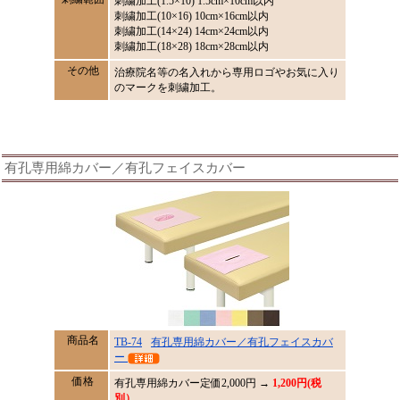
刺繍加工(1.5×10) 1.5cm×10cm以内
刺繍加工(10×16) 10cm×16cm以内
刺繍加工(14×24) 14cm×24cm以内
刺繍加工(18×28) 18cm×28cm以内
その他
治療院名等の名入れから専用ロゴやお気に入り
のマークを刺繍加工。
有孔専用綿カバー／有孔フェイスカバー
商品名
TB-74
有孔専用綿カバー／有孔フェイスカバ
ー
価格
有孔専用綿カバー定価
2,000
円 →
1,200円(税
別）