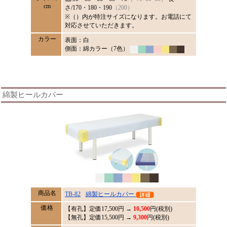
cm
さ/170・180・190
（200）
※（）内が特注サイズになります。お電話にて
対応させていただきます。
カラー
表面：白
側面：綿カラー（7色）
綿製ヒールカバー
商品名
TB-82
綿製ヒールカバー
価格
【有孔】定価
17,500
円 →
10,500
円(税別)
【無孔】定価15,500円 →
9,300
円(税別)