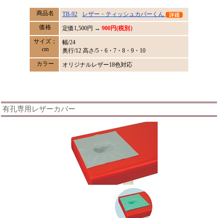
商品名
TB-92
レザー・ティッシュカバーくん
価格
定価
1,500
円 →
900円(税別）
サイズ；
幅/24
cm
奥行/12 高さ/5・6・7・8・9・10
カラー
オリジナルレザー18色対応
有孔専用レザーカバー