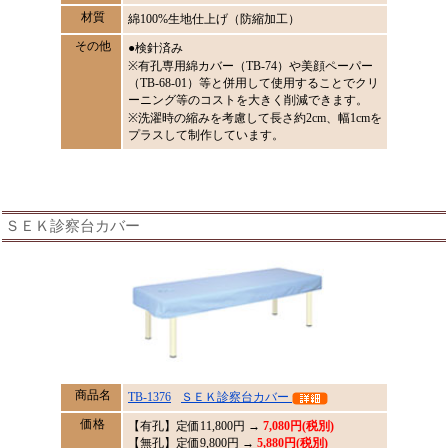
材質
綿100%生地仕上げ（防縮加工）
その他
●検針済み
※有孔専用綿カバー（TB-74）や美顔ペーパー
（TB-68-01）等と併用して使用することでクリ
ーニング等のコストを大きく削減できます。
※洗濯時の縮みを考慮して長さ約2cm、幅1cmを
プラスして制作しています。
ＳＥＫ診察台カバー
商品名
TB-1376
ＳＥＫ診察台カバー
価格
【有孔】定価
11,800
円 →
7,080円(税別)
【無孔】定価9,800円 →
5,880円(税別)