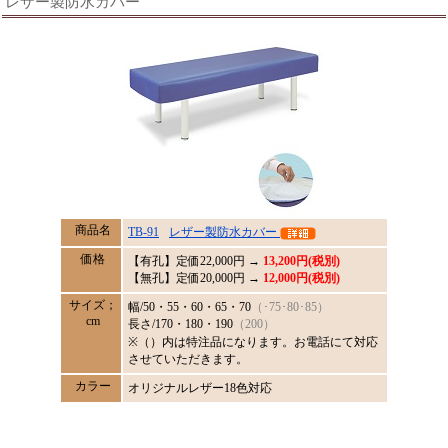
レザー製防水カバー
商品名
TB-91
レザー製防水カバー
価格
【有孔】定価
22,000
円 →
13,200円(税別)
【無孔】定価20,000円 →
12,000円(税別)
サイズ；
幅/50・55・60・65・70
（･75･80･85）
cm
長さ/170・180・190
（200）
※（）内は特注品になります。お電話にて対応
させていただきます。
カラー
オリジナルレザー18色対応