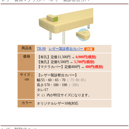
商品名
TB-90
レザー製診察台カバー
価格
【有孔】定価
11,500
円 →
6,900円(税別)
【無孔】定価9,500円 →
5,700円(税別)
【マクラカバー】定価800円 →
480円(税別)
サイズ；
【レザー製診察台カバー】
cm
幅/55・60・65・70
（･75･80･85）
長さ/170・180・190
（･200）
タレ/17
※（）内が特注サイズになります。
カラー
オリジナルレザー18色対応