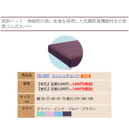
高田ベッド 伸縮性の高い生地を採用した抗菌防臭機能付きの全
周ゴム式カバー
商品名
TB-1605
ストレッチカバー
価格
【有孔】定価
8,000円→
4,800円(税別)
【無孔】定価6,000円→
3,600円(税別)
サイズ；
幅:50･55･60･65･70 奥行:170･180･190
cm
カラー
グリーン・ピンク・ブルー・ブラウン