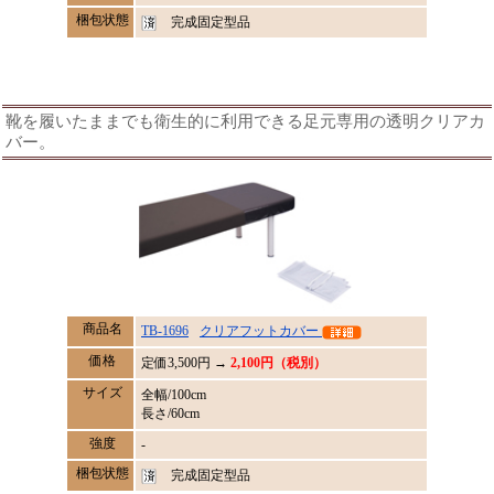
梱包状態
完成固定型品
靴を履いたままでも衛生的に利用できる足元専用の透明クリアカ
バー。
商品名
TB-1696
クリアフットカバー
価格
定価
3,500
円 →
2,100円（税別）
サイズ
全幅/100cm
長さ/60cm
強度
-
梱包状態
完成固定型品