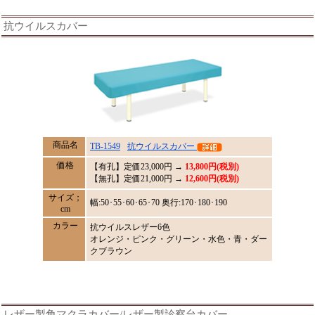
抗ウイルスカバー
商品名
TB-1549
抗ウイルスカバー
価格
【有孔】定価
23,000
円 →
13,800円(税別)
【無孔】定価21,000円 →
12,600円(税別)
サイズ；
幅:50･55･60･65･70 奥行:170･180･190
cm
カラー
抗ウイルスレザー6色
オレンジ・ピンク・グリーン・水色・青・ダー
クブラウン
レザー製角マクラカバー/レザー製診察台カバー