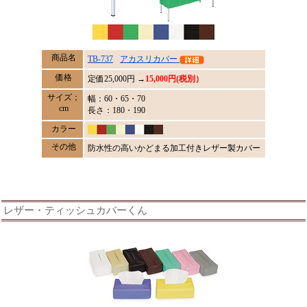
商品名
TB-737
アカスリカバー
価格
定価
25,000
円 →
15,000円(税別）
サイズ；
幅：60・65・70
cm
長さ：180・190
カラー
その他
防水性の高いかどまる加工付きレザー製カバー
レザー・ティッシュカバーくん