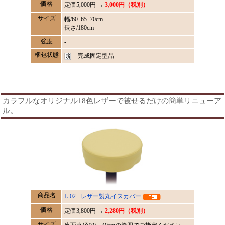
価格
定価
5,000
円 →
3,000円（税別）
サイズ
幅/60･65･70cm
長さ/180cm
強度
-
梱包状態
完成固定型品
カラフルなオリジナル18色レザーで被せるだけの簡単リニューア
ル。
商品名
L-02
レザー製丸イスカバー
価格
定価
3,800
円 →
2,280円（税別）
サイズ