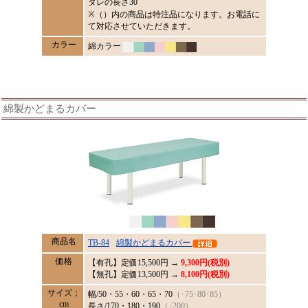
タレの長さ30
※（）内の商品は特注品になります。お電話に
て対応させていただきます。
カラー
綿カラー
綿製かどまるカバー
商品名
TB-84
綿製かどまるカバー
価格
【有孔】定価
15,500
円 →
9,300円(税別)
【無孔】定価13,500円 →
8,100円(税別)
サイズ；
幅/50・55・60・65・70
（･75･80･85）
cm
長さ/170・180・190
（･200）