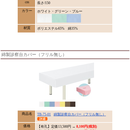
cm
長さ/150
カラー
ホワイト・グリーン・ブルー
材質
ポリエステル65% 綿35%
綿製診察台カバー（フリル無し）
商品名
TB-75-01
綿製診察台カバー（フリル無し）
価格
【有孔】定価
13,500
円 →
8,100円(税別)