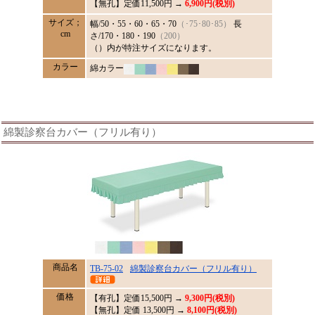
【無孔】定価11,500円 →
6,900円(税別)
サイズ；
幅/50・55・60・65・70
（･75･80･85）
長
cm
さ/170・180・190
（200）
（）内が特注サイズになります。
カラー
綿カラー
綿製診察台カバー（フリル有り）
商品名
TB-75-02
綿製診察台カバー（フリル有り）
価格
【有孔】定価
15,500
円 →
9,300円(税別)
【無孔】定価 13,500円 →
8,100円(税別)