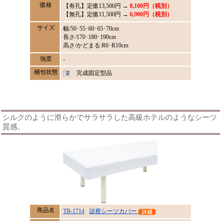
価格
【有孔】定価
13,500
円 →
8,100円（税別）
【無孔】定価11,500円 →
6,900円（税別）
サイズ
幅/50･55･60･65･70cm
長さ/170･180･190cm
高さ/かどまる:R6･R10cm
強度
-
梱包状態
完成固定型品
シルクのように滑らかでサラサラした高級ホテルのようなシーツ
質感。
商品名
TB-1714
診察シーツカバー