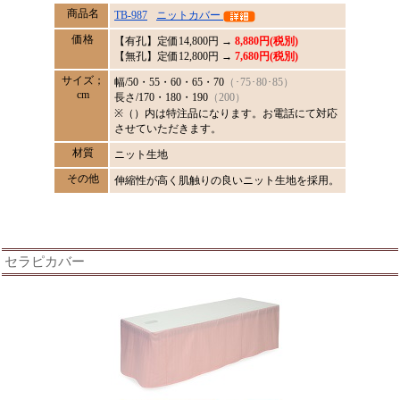
商品名
TB-987
ニットカバー
価格
【有孔】定価
14,800
円 →
8,880円(税別)
【無孔】定価12,800円 →
7,680円(税別)
サイズ；
幅/50・55・60・65・70
（･75･80･85）
cm
長さ/170・180・190
（200）
※（）内は特注品になります。お電話にて対応
させていただきます。
材質
ニット生地
その他
伸縮性が高く肌触りの良いニット生地を採用。
セラピカバー