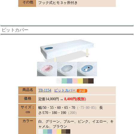
その他
フック式ヒモ３ヶ所付き
ピットカバー
商品名
TB-1154
ピットカバー
価格
定価
14,000
円 →
8,400円(税別）
サイズ；
幅/50・55・60・65・70
（･75･80･85）
長
cm
さ/170・180・190
（200）
カラー
白、グリーン、ブルー、ピンク、イエロー、キ
ャメル、ブラウン