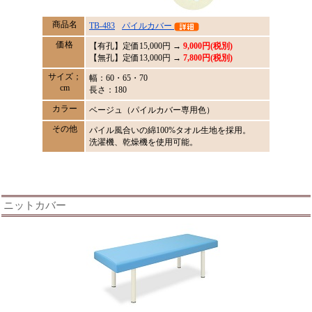
商品名
TB-483
パイルカバー
価格
【有孔】定価
15,000
円 →
9,000円(税別)
【無孔】定価13,000円 →
7,800円(税別)
サイズ；
幅：60・65・70
cm
長さ：180
カラー
ベージュ（パイルカバー専用色）
その他
パイル風合いの綿100%タオル生地を採用。
洗濯機、乾燥機を使用可能。
ニットカバー