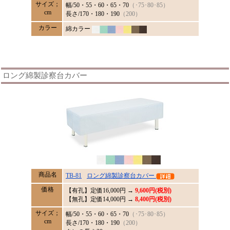
サイズ；
幅/50・55・60・65・70
（･75･80･85）
cm
長さ/170・180・190
（200）
カラー
綿カラー
ロング綿製診察台カバー
商品名
TB-81
ロング綿製診察台カバー
価格
【有孔】定価
16,000
円 →
9,600円(税別)
【無孔】定価14,000円 →
8,400円(税別)
サイズ；
幅/50・55・60・65・70
（･75･80･85）
cm
長さ/170・180・190
（200）