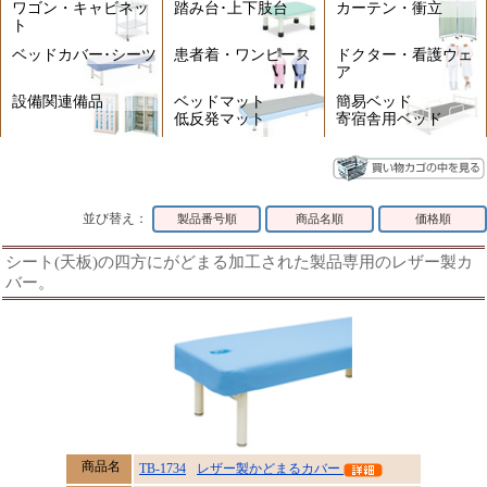
ワゴン・キャビネッ
踏み台･上下肢台
カーテン・衝立
ト
ベッドカバー･シーツ
患者着・ワンピース
ドクター・看護ウェ
ア
設備関連備品
ベッドマット
簡易ベッド
低反発マット
寄宿舎用ベッド
並び替え：
製品番号順
商品名順
価格順
シート(天板)の四方にがどまる加工された製品専用のレザー製カ
バー。
商品名
TB-1734
レザー製かどまるカバー