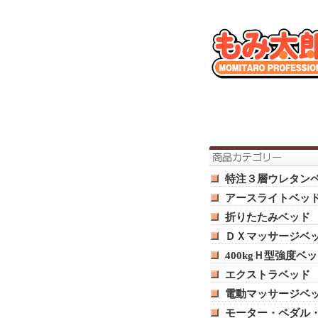
特注３層ウレタン
アースライトベッ
折りたたみベッド
ＤＸマッサージベ
400kgＨ型強度ベ
エクストラベッド
電動マッサージベ
モーター・ペダル