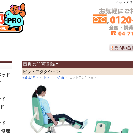
ピットアダ
両脚の開閉運動に
ピットアダクション
ベッド
もみ太郎Pro
>
トレーニング台
> ピットアダクション
ド
ッド
ッド
ッド
・修理