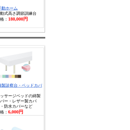
手動ホーム
動式高さ調節訓練台
180,000円
格：
綿製診察台・ベッドカバ
ッサージベッドの綿製
バー・レザー製カバ
・防水カバーなど
6,000円
格：