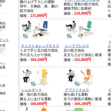
売れ
腕の上げ下ろしの運動
太
腹筋と背筋の筋力強化
し
背中、大胸筋、肩、腕の
抗
腰痛予防に効果的
筋力強化
ト
228,000円
価格：
235,800円
価格：
価
商品
る前
マット
や使
チェスト＆レッグＤＸⅡ
レックプレスⅡ
Ⅱ
。
１台で手と足の筋力強化
足の筋力強化
膝
手の立ち上がり強化
足立ち上がり強化に最適
運
304,200円
162,000円
太
価格：
価格：
ベッ
価
必要
の昇
ショルダーⅡ
アブドミナルⅡ
確認
腕・肩の筋力強化
腰を曲げる運動
滑
腕を上にあげる運動
在での腹筋の運動に最適
肩
160,800円
169,200円
価格：
価格：
価