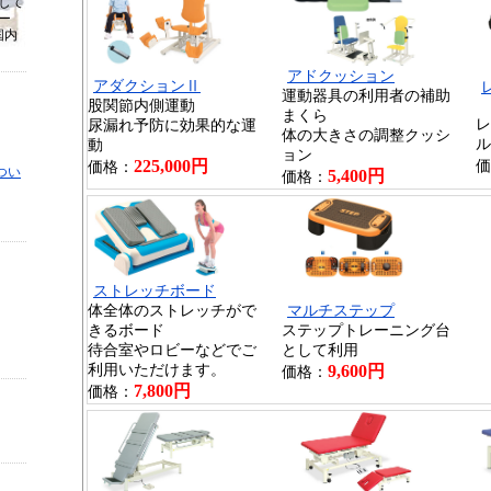
して
ー
国内
アドクッション
アダクションⅡ
運動器具の利用者の補助
股関節内側運動
まくら
レ
尿漏れ予防に効果的な運
体の大きさの調整クッシ
ル
動
ョン
225,000円
価
価格：
つい
5,400円
価格：
ストレッチボード
体全体のストレッチがで
マルチステップ
きるボード
ステップトレーニング台
待合室やロビーなどでご
として利用
利用いただけます。
9,600円
価格：
7,800円
価格：