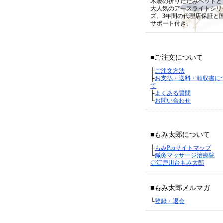
木製の折りたたみベッドと
大人気のアースライトシリ
ズ。3年間の代理店保証と
サポート付き。
■ご注文について
├
ご注文方法
├
お支払・送料・領収書に
て
├
よくある質問
└
お問い合わせ
■もみ太郎について
├
もみProサイトマップ
└
鍼灸マッサージ治療院
◇江戸川台もみ太郎
■もみ太郎メルマガ
└
登録・退会