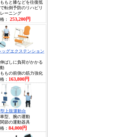
ももと膝などを往復抵
で転倒予防のリハビリ
レーニング
253,200円
格：
レッグエクステンション
伸ばしに負荷がかかる
動
ももの前側の筋力強化
163,800円
格：
G型上肢運動台
車型、腕の運動
関節の運動器具
84,000円
格：