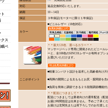
梱包状態
完成固定型品
ーツ
対応
返品交換対応いたします。
納期
10～14日
ット
保証
３年保証(モーターに限り１年保証)
器
■ビニルレザー（18色対応）
カラー
ツ
ックス
＊＊最大126色 選べるカラー＊＊
仮眠ベ
マッサージベッド専用に開発されたビニールレ
ーと、全108色のSINCOLレザーが有料オプショ
お選びいただけます。
■軽量コンパクト設計を追求した高齢者向け片
ここがポイント
■両脚の開閉による太ももとお尻・股関節を含
■負荷を簡単に調節できる２５段階調節機能付
＊＊配送につきまして＊＊
配送につきましては業者向けの通常配送（配送
お届け時間指定は出来ません、予めご了承く
お届けは玄関先または荷下ろしでのお引渡し