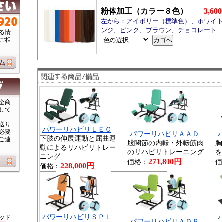
粉体加工（カラー８色）
3,6
左から：アイボリー（標準色）、ホワイ
ンジ、ピンク、ブラウン、チョコレート
る情
ご相
全商
して
送り
パワーリハビリＬＥＣ
必要
パワーリハビリＡＡＤ
下肢の伸展運動と屈曲運
ご連
股関節の内転・外転筋肉
胸
動によるリハビリトレー
のリハビリトレーニング
を
ニング
271,800円
価格：
価
228,000円
価格：
パワーリハビリＳＰＬ
ッド
パワーリハビリＡＤＢ