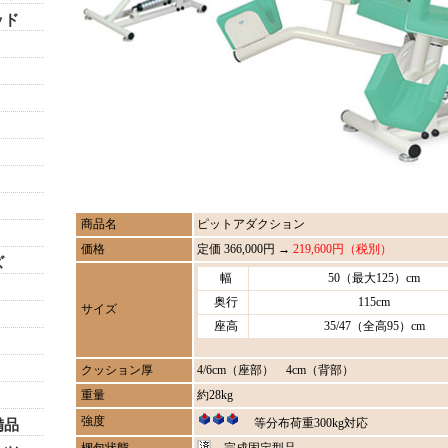
ッド
商品名
ピットアダクション
価格
定価 366,000円 →
219,600円（税別）
ズ
幅
50（最大125）cm
奥行
115cm
サイズ
座高
35/47（全高95）cm
クッション厚
4/6cm（座部） 4cm（背部）
重量
約28kg
強度
等分布荷重300kg対応
備品