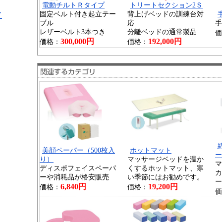
電動チルトＲタイプ
トリートセクション2Ｓ
固定ベルト付き起立テー
背上げベッドの訓練台対
ド
ブル
応
手
レザーベルト3本つき
分離ベッドの通常製品
価
300,000円
192,000円
価格：
価格：
美顔ペーパー（500枚入
ホットマット
ー
り）
マッサージベッドを温か
マ
ディスポフェイスペーパ
くするホットマット、寒
カ
ーや消耗品が格安販売
い季節にはお勧めです。
ー
6,840円
19,200円
価格：
価格：
価