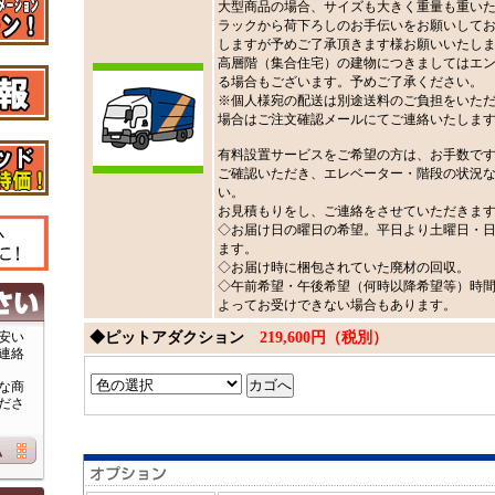
大型商品の場合、サイズも大きく重量も重い
ラックから荷下ろしのお手伝いをお願いして
しますが予めご了承頂きます様お願いいたし
高層階（集合住宅）の建物につきましてはエ
る場合もございます。予めご了承ください。
※個人様宛の配送は別途送料のご負担をいた
場合はご注文確認メールにてご連絡いたしま
有料設置サービスをご希望の方は、お手数で
ご確認いただき、エレベーター・階段の状況
い。
お見積もりをし、ご連絡をさせていただきま
◇お届け日の曜日の希望。平日より土曜日・
ます。
◇お届け時に梱包されていた廃材の回収。
◇午前希望・午後希望（何時以降希望等）時
よってお受けできない場合もあります。
安い
◆ピットアダクション
219,600円（税別）
連絡
な商
ださ