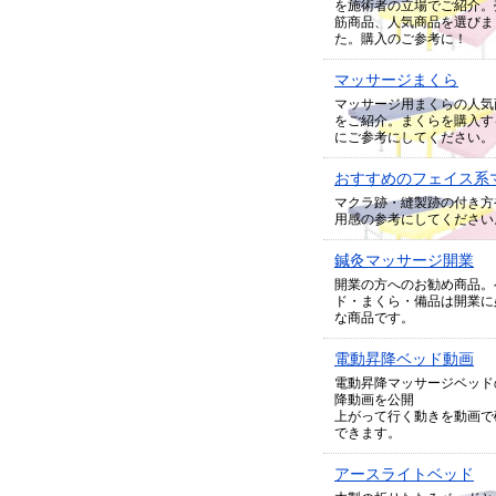
を施術者の立場でご紹介。
筋商品、人気商品を選びま
た。購入のご参考に！
マッサージまくら
マッサージ用まくらの人気
をご紹介。まくらを購入す
にご参考にしてください。
おすすめのフェイス系
マクラ跡・縫製跡の付き方
用感の参考にしてください
鍼灸マッサージ開業
開業の方へのお勧め商品。
ド・まくら・備品は開業に
な商品です。
電動昇降ベッド動画
電動昇降マッサージベッド
降動画を公開
上がって行く動きを動画で
できます。
アースライトベッド