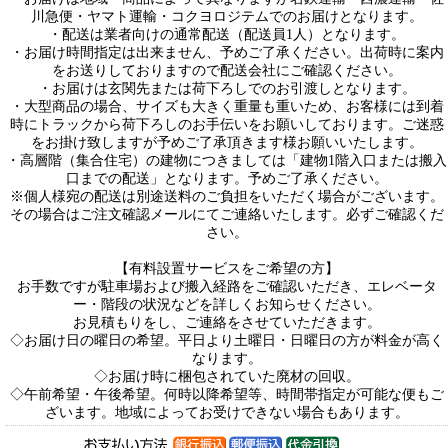
川急便・ヤマト運輸・コクヨロジテムでのお届けとなります。
・配送は業者向けの通常配送（配送員1人）となります。
・お届け時間指定は出来ません、予めご了承ください。出荷時に案内
をお送りしておりますので配送会社にご確認ください。
・お届けは玄関先または荷下ろしでのお引渡しとなります。
・大型商品の場合、サイズも大きく重量も重いため、お客様には到着
時にトラックから荷下ろしのお手伝いをお願いしております。ご迷惑
をお掛け致しますが予めご了承頂きます様お願いいたします。
・高層階（集合住宅）の建物につきましては「建物1階入口または搬入
口までの配送」となります。予めご了承ください。
※個人様宛の配送は別途送料のご負担をいただく場合がございます。
その場合はご注文確認メールにてご連絡いたします。必ずご確認くだ
さい。
【有料設置サービスをご希望の方】
お手数ですが駐車場および搬入経路をご確認いただき、エレベータ
ー・階段の状況などを詳しくお知らせください。
お見積もりをし、ご連絡をさせていただきます。
◇お届け日の曜日の希望。平日より土曜日・日曜日の方が料金が高く
なります。
◇お届け時に梱包されていた廃材の回収。
◇午前希望・午後希望。何時以降希望等、時間帯指定が可能な便もご
ざいます。地域によってお受けできない場合もあります。