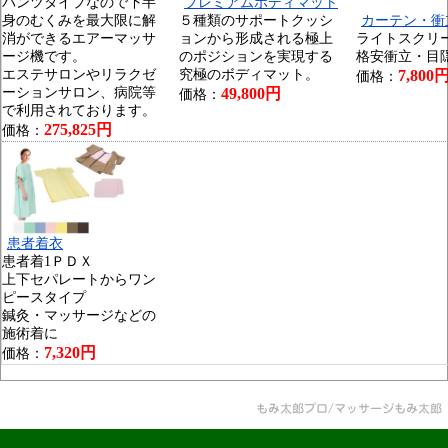
パンツタイプなので下半
プレミアムボディマット
身のむくみを最大限に解
５種類のサポートクッシ
カーテン・衝
消ができるエアーマッサ
ョンから形成される極上
ライトスクリ
ージ機です。
のポジションを実現する
格安衝立・目
エステサロンやリラクゼ
究極のボディマット。
7,800
価格：
ーションサロン、病院等
49,800円
価格：
で利用されております。
275,825円
価格：
患者着衣
患者着1ＰＤＸ
上下セパレートからワン
ピースタイプ
鍼灸・マッサージなどの
施術着に
7,320円
価格：