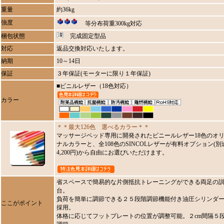
重量
約36kg
強度
等分布荷重300kg対応
梱包状態
完成固定型品
対応
返品交換対応いたします。
納期
10～14日
保証
３年保証(モーターに限り１年保証)
■ビニルレザー（18色対応）
カラー
＊＊最大126色 選べるカラー＊＊
マッサージベッド専用に開発されたビニールレザー18色のオ
ナルカラーと、全108色のSINCOLレザーが有料オプション(別
4,200円)から自由にお選びいただけます。
省スペースで簡易的な片側抵抗トレーニングができる両足の
台。
負荷を簡単に調節できる２５段階調節機能付き油圧シリンダ
ここがポイント
採用。
体格に応じてフットプレートの位置が調整可能。２cm間隔５