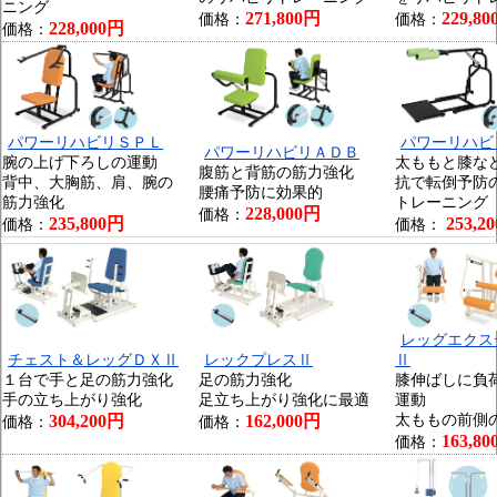
ニング
271,800円
229,8
価格：
価格：
228,000円
価格：
パワーリハビリＳＰＬ
パワーリハビ
パワーリハビリＡＤＢ
腕の上げ下ろしの運動
太ももと膝な
腹筋と背筋の筋力強化
背中、大胸筋、肩、腕の
抗で転倒予防
腰痛予防に効果的
筋力強化
トレーニング
228,000円
価格：
235,800円
253,2
価格：
価格：
レッグエクス
チェスト＆レッグＤＸⅡ
レックプレスⅡ
Ⅱ
１台で手と足の筋力強化
足の筋力強化
膝伸ばしに負
手の立ち上がり強化
足立ち上がり強化に最適
運動
304,200円
162,000円
太ももの前側
価格：
価格：
163,8
価格：