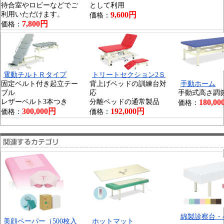
待合室やロビーなどでご
として利用
利用いただけます。
9,600円
価格：
7,800円
価格：
電動チルトＲタイプ
トリートセクション2Ｓ
固定ベルト付き起立テー
背上げベッドの訓練台対
手動ホーム
ブル
応
手動式高さ調
レザーベルト3本つき
分離ベッドの通常製品
180,0
価格：
300,000円
192,000円
価格：
価格：
綿製診察台・
美顔ペーパー（500枚入
ホットマット