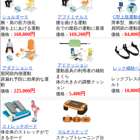
ショルダーⅡ
アブドミナルⅡ
G型上肢運動
腕・肩の筋力強化
腰を曲げる運動
滑車型、腕の
腕を上にあげる運動
在での腹筋の運動に最適
肩関節の運動
160,800円
169,200円
84,00
価格：
価格：
価格：
アドクッション
アダクションⅡ
レック補助ベ
運動器具の利用者の補助
股関節内側運動
まくら
レックプレス
尿漏れ予防に効果的な運
体の大きさの調整クッシ
ルト
動
ョン
10,80
225,000円
価格：
価格：
5,400円
価格：
ストレッチボード
体全体のストレッチがで
マルチステップ
きるボード
ステップトレーニング台