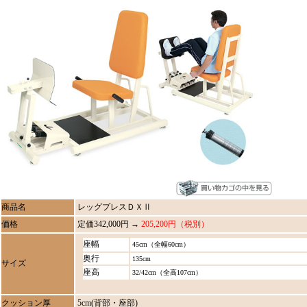
商品名
レッグプレスＤＸⅡ
価格
定価342,000円 →
205,200円（税別）
座幅
45cm（全幅60cm）
奥行
135cm
サイズ
座高
32/42cm（全高107cm）
クッション厚
5cm(背部・座部)