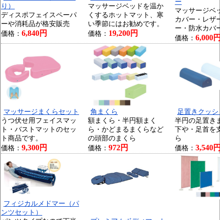
ー
り）
マッサージベッドを温か
マッサージベ
ディスポフェイスペーパ
くするホットマット、寒
カバー・レザ
ーや消耗品が格安販売
い季節にはお勧めです。
ー・防水カバ
6,840円
19,200円
価格：
価格：
6,000
価格：
マッサージまくらセット
角まくら
足置きクッシ
うつ伏せ用フェイスマッ
額まくら・半円額まく
半円の足置き
ト・バストマットのセッ
ら・かどまるまくらなど
下や・足首を
ト商品です。
の頭部のまくら
ら
9,300円
972円
3,540
価格：
価格：
価格：
フィジカルメドマー（パ
ンツセット）