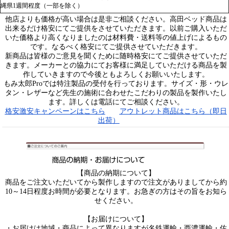
縄県1週間程度（一部を除く）
他店よりも価格が高い場合は是非ご相談ください。高田ベッド商品は
出来るだけ格安にてご提供をさせていただきます。以前ご購入いただ
いた価格より高くなりましたのは材料費・送料等の値上げによるもの
です。なるべく格安にてご提供させていただきます。
新商品は皆様のご意見を聞くために随時格安にてご提供させていただ
きます。メーカーとの協力にてお客様に満足していただける商品を製
作していきますので今後ともよろしくお願いいたします。
もみ太郎Proでは特注製品の受付を行っております。サイズ・形・ウレ
タン・レザーなど先生の施術に合わせたこだわりの製品を製作いたし
ます。詳しくは電話にてご相談ください。
格安激安キャンペーンはこちら
アウトレット商品はこちら（即日
出荷）
【商品の納期について】
商品をご注文いただいてから製作しますので注文がありましてから約
10～14日程度お時間が必要となります。お急ぎの方はその旨をお知ら
せください。
【お届けについて】
・お届けは地域・商品によって異なりますが名鉄運輸・西濃運輸・佐