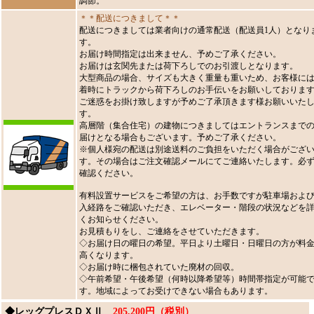
調節。
＊＊配送につきまして＊＊
配送につきましては業者向けの通常配送（配送員1人）となり
す。
お届け時間指定は出来ません、予めご了承ください。
お届けは玄関先または荷下ろしでのお引渡しとなります。
大型商品の場合、サイズも大きく重量も重いため、お客様に
着時にトラックから荷下ろしのお手伝いをお願いしておりま
ご迷惑をお掛け致しますが予めご了承頂きます様お願いいた
す。
高層階（集合住宅）の建物につきましてはエントランスまで
届けとなる場合もございます。予めご了承ください。
※個人様宛の配送は別途送料のご負担をいただく場合がござ
す。その場合はご注文確認メールにてご連絡いたします。必
確認ください。
有料設置サービスをご希望の方は、お手数ですが駐車場およ
入経路をご確認いただき、エレベーター・階段の状況などを
くお知らせください。
お見積もりをし、ご連絡をさせていただきます。
◇お届け日の曜日の希望。平日より土曜日・日曜日の方が料
高くなります。
◇お届け時に梱包されていた廃材の回収。
◇午前希望・午後希望（何時以降希望等）時間帯指定が可能
す。地域によってお受けできない場合もあります。
◆レッグプレスＤＸⅡ
205,200円（税別）