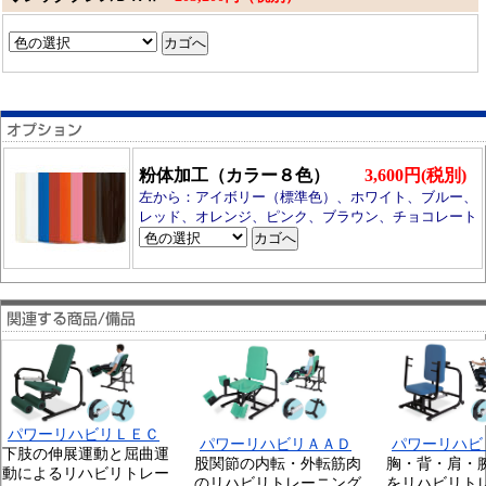
粉体加工（カラー８色）
3,600円(税別)
左から：アイボリー（標準色）、ホワイト、ブルー、
レッド、オレンジ、ピンク、ブラウン、チョコレート
パワーリハビリＬＥＣ
パワーリハビリＡＡＤ
パワーリハビ
下肢の伸展運動と屈曲運
股関節の内転・外転筋肉
胸・背・肩・
動によるリハビリトレー
のリハビリトレーニング
をリハビリト