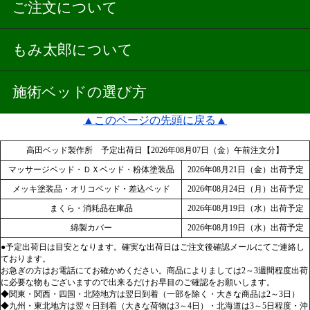
ご注文について
もみ太郎について
施術ベッドの選び方
▲このページの先頭に戻る▲
高田ベッド製作所 予定出荷日【2026年08月07日（金）午前注文分】
マッサージベッド・ＤＸベッド・粉体塗装品
2026年08月21日（金）出荷予定
メッキ塗装品・オリコベッド・差込ベッド
2026年08月24日（月）出荷予定
まくら・消耗品在庫品
2026年08月19日（水）出荷予定
綿製カバー
2026年08月19日（水）出荷予定
●予定出荷日は目安となります。確実な出荷日はご注文後確認メールにてご連絡し
ております。
お急ぎの方はお電話にてお確かめください。商品によりましては2～3週間程度出荷
に必要な物もございますので出来るだけお早目のご確認をお願いします。
◆関東・関西・四国・北陸地方は翌日到着（一部を除く・大きな商品は2～3日）
◆九州・東北地方は翌々日到着（大きな荷物は3～4日）・北海道は3～5日程度・沖