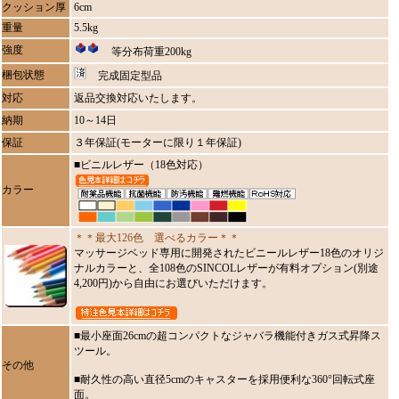
クッション厚
6cm
重量
5.5kg
強度
等分布荷重200kg
梱包状態
完成固定型品
対応
返品交換対応いたします。
納期
10～14日
保証
３年保証(モーターに限り１年保証)
■ビニルレザー（18色対応）
カラー
＊＊最大126色 選べるカラー＊＊
マッサージベッド専用に開発されたビニールレザー18色のオリジ
ナルカラーと、全108色のSINCOLレザーが有料オプション(別途
4,200円)から自由にお選びいただけます。
■最小座面26cmの超コンパクトなジャバラ機能付きガス式昇降ス
ツール。
その他
■耐久性の高い直径5cmのキャスターを採用便利な360°回転式座
面。