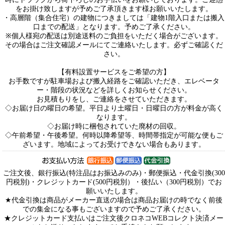
をお掛け致しますが予めご了承頂きます様お願いいたします。
・高層階（集合住宅）の建物につきましては「建物1階入口または搬入
口までの配送」となります。予めご了承ください。
※個人様宛の配送は別途送料のご負担をいただく場合がございます。
その場合はご注文確認メールにてご連絡いたします。必ずご確認くだ
さい。
【有料設置サービスをご希望の方】
お手数ですが駐車場および搬入経路をご確認いただき、エレベータ
ー・階段の状況などを詳しくお知らせください。
お見積もりをし、ご連絡をさせていただきます。
◇お届け日の曜日の希望。平日より土曜日・日曜日の方が料金が高く
なります。
◇お届け時に梱包されていた廃材の回収。
◇午前希望・午後希望。何時以降希望等、時間帯指定が可能な便もご
ざいます。地域によってお受けできない場合もあります。
ご注文後、銀行振込(特注品はお振込みのみ)・郵便振込・代金引換(300
円税別)・クレジットカード(500円税別）・後払い（300円税別）でお
願いいたします。
★代金引換は商品がメーカー直送の場合は商品お届けの時でなく前後
での集金になる事もございますので予めご了承ください。
★クレジットカード支払いはご注文後クロネコWEBコレクト決済メー