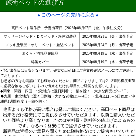
施術ベッドの選び方
▲このページの先頭に戻る▲
高田ベッド製作所 予定出荷日【2026年08月07日（金）午前注文分】
マッサージベッド・ＤＸベッド・粉体塗装品
2026年08月21日（金）出荷予定
メッキ塗装品・オリコベッド・差込ベッド
2026年08月24日（月）出荷予定
まくら・消耗品在庫品
2026年08月19日（水）出荷予定
綿製カバー
2026年08月19日（水）出荷予定
●予定出荷日は目安となります。確実な出荷日はご注文後確認メールにてご連絡し
ております。
お急ぎの方はお電話にてお確かめください。商品によりましては2～3週間程度出荷
に必要な物もございますので出来るだけお早目のご確認をお願いします。
◆関東・関西・四国・北陸地方は翌日到着（一部を除く・大きな商品は2～3日）
◆九州・東北地方は翌々日到着（大きな荷物は3～4日）・北海道は3～5日程度・沖
縄県1週間程度（一部を除く）
他店よりも価格が高い場合は是非ご相談ください。高田ベッド商品は
出来るだけ格安にてご提供をさせていただきます。以前ご購入いただ
いた価格より高くなりましたのは材料費・送料等の値上げによるもの
です。なるべく格安にてご提供させていただきます。
新商品は皆様のご意見を聞くために随時格安にてご提供させていただ