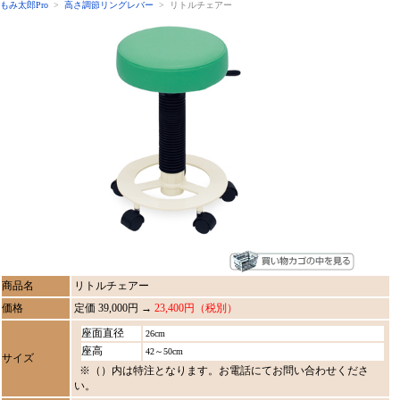
もみ太郎Pro
>
高さ調節リングレバー
> リトルチェアー
商品名
リトルチェアー
価格
定価 39,000円 →
23,400円（税別）
座面直径
26cm
座高
42～50cm
サイズ
※（）内は特注となります。お電話にてお問い合わせくださ
い。