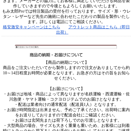
きます。メーカーとの協力にてお客様に満足していただける商品を製
作していきますので今後ともよろしくお願いいたします。
もみ太郎Proでは特注製品の受付を行っております。サイズ・形・ウレ
タン・レザーなど先生の施術に合わせたこだわりの製品を製作いたし
ます。詳しくは電話にてご相談ください。
格安激安キャンペーンはこちら
アウトレット商品はこちら（即日
出荷）
【商品の納期について】
商品をご注文いただいてから製作しますので注文がありましてから約
10～14日程度お時間が必要となります。お急ぎの方はその旨をお知ら
せください。
【お届けについて】
・お届けは地域・商品によって異なりますが名鉄運輸・西濃運輸・佐
川急便・ヤマト運輸・コクヨロジテムでのお届けとなります。
・配送は業者向けの通常配送（配送員1人）となります。
・お届け時間指定は出来ません、予めご了承ください。出荷時に案内
をお送りしておりますので配送会社にご確認ください。
・お届けは玄関先または荷下ろしでのお引渡しとなります。
・大型商品の場合、サイズも大きく重量も重いため、お客様には到着
時にトラックから荷下ろしのお手伝いをお願いしております。ご迷惑