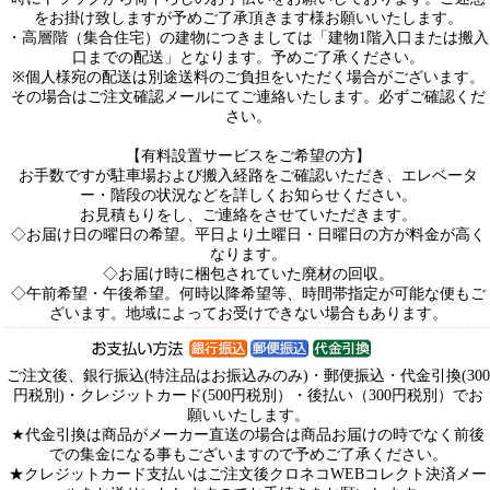
をお掛け致しますが予めご了承頂きます様お願いいたします。
・高層階（集合住宅）の建物につきましては「建物1階入口または搬入
口までの配送」となります。予めご了承ください。
※個人様宛の配送は別途送料のご負担をいただく場合がございます。
その場合はご注文確認メールにてご連絡いたします。必ずご確認くだ
さい。
【有料設置サービスをご希望の方】
お手数ですが駐車場および搬入経路をご確認いただき、エレベータ
ー・階段の状況などを詳しくお知らせください。
お見積もりをし、ご連絡をさせていただきます。
◇お届け日の曜日の希望。平日より土曜日・日曜日の方が料金が高く
なります。
◇お届け時に梱包されていた廃材の回収。
◇午前希望・午後希望。何時以降希望等、時間帯指定が可能な便もご
ざいます。地域によってお受けできない場合もあります。
ご注文後、銀行振込(特注品はお振込みのみ)・郵便振込・代金引換(300
円税別)・クレジットカード(500円税別）・後払い（300円税別）でお
願いいたします。
★代金引換は商品がメーカー直送の場合は商品お届けの時でなく前後
での集金になる事もございますので予めご了承ください。
★クレジットカード支払いはご注文後クロネコWEBコレクト決済メー