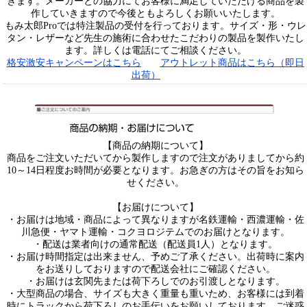
きます。メーカーとの協力にてお客様に満足していただける商品を製
作していきますので今後ともよろしくお願いいたします。
もみ太郎Proでは特注製品の受付を行っております。サイズ・形・ウレ
タン・レザーなど先生の施術に合わせたこだわりの製品を製作いたし
ます。詳しくは電話にてご相談ください。
格安激安キャンペーンはこちら
アウトレット商品はこちら（即日
出荷）
【商品の納期について】
商品をご注文いただいてから製作しますので注文がありましてから約
10～14日程度お時間が必要となります。お急ぎの方はその旨をお知ら
せください。
【お届けについて】
・お届けは地域・商品によって異なりますが名鉄運輸・西濃運輸・佐
川急便・ヤマト運輸・コクヨロジテムでのお届けとなります。
・配送は業者向けの通常配送（配送員1人）となります。
・お届け時間指定は出来ません、予めご了承ください。出荷時に案内
をお送りしておりますので配送会社にご確認ください。
・お届けは玄関先または荷下ろしでのお引渡しとなります。
・大型商品の場合、サイズも大きく重量も重いため、お客様には到着
時にトラックから荷下ろしのお手伝いをお願いしております。ご迷惑