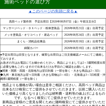
施術ベッドの選び方
▲このページの先頭に戻る▲
高田ベッド製作所 予定出荷日【2026年08月07日（金）午前注文分】
マッサージベッド・ＤＸベッド・粉体塗装品
2026年08月21日（金）出荷予定
メッキ塗装品・オリコベッド・差込ベッド
2026年08月24日（月）出荷予定
まくら・消耗品在庫品
2026年08月19日（水）出荷予定
綿製カバー
2026年08月19日（水）出荷予定
●予定出荷日は目安となります。確実な出荷日はご注文後確認メールにてご連絡し
ております。
お急ぎの方はお電話にてお確かめください。商品によりましては2～3週間程度出荷
に必要な物もございますので出来るだけお早目のご確認をお願いします。
◆関東・関西・四国・北陸地方は翌日到着（一部を除く・大きな商品は2～3日）
◆九州・東北地方は翌々日到着（大きな荷物は3～4日）・北海道は3～5日程度・沖
縄県1週間程度（一部を除く）
他店よりも価格が高い場合は是非ご相談ください。高田ベッド商品は
出来るだけ格安にてご提供をさせていただきます。以前ご購入いただ
いた価格より高くなりましたのは材料費・送料等の値上げによるもの
です。なるべく格安にてご提供させていただきます。
新商品は皆様のご意見を聞くために随時格安にてご提供させていただ