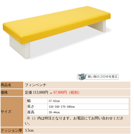
商品名
フィンベンチ
価格
定価 113,000円 →
67,800円（税別）
幅
57･62cm
長さ
150･160･170･180cm
サイズ
座高
39･44cm
※（）内は特注となります。お電話にてお問い合わせくださ
い。
クッション厚
3.5cm