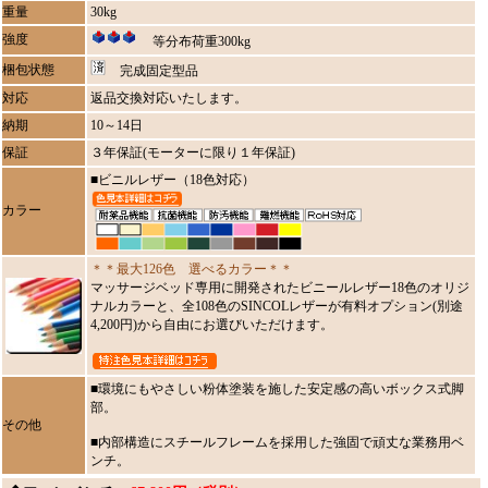
重量
30kg
強度
等分布荷重300kg
梱包状態
完成固定型品
対応
返品交換対応いたします。
納期
10～14日
保証
３年保証(モーターに限り１年保証)
■ビニルレザー（18色対応）
カラー
＊＊最大126色 選べるカラー＊＊
マッサージベッド専用に開発されたビニールレザー18色のオリジ
ナルカラーと、全108色のSINCOLレザーが有料オプション(別途
4,200円)から自由にお選びいただけます。
■環境にもやさしい粉体塗装を施した安定感の高いボックス式脚
部。
その他
■内部構造にスチールフレームを採用した強固で頑丈な業務用ベ
ンチ。