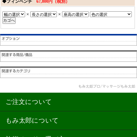
◆フィンベンチ
67,800円（税別）
×
×
ご注文について
もみ太郎について