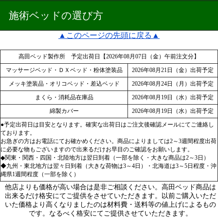
施術ベッドの選び方
▲このページの先頭に戻る▲
高田ベッド製作所 予定出荷日【2026年08月07日（金）午前注文分】
マッサージベッド・ＤＸベッド・粉体塗装品
2026年08月21日（金）出荷予定
メッキ塗装品・オリコベッド・差込ベッド
2026年08月24日（月）出荷予定
まくら・消耗品在庫品
2026年08月19日（水）出荷予定
綿製カバー
2026年08月19日（水）出荷予定
●予定出荷日は目安となります。確実な出荷日はご注文後確認メールにてご連絡し
ております。
お急ぎの方はお電話にてお確かめください。商品によりましては2～3週間程度出荷
に必要な物もございますので出来るだけお早目のご確認をお願いします。
◆関東・関西・四国・北陸地方は翌日到着（一部を除く・大きな商品は2～3日）
◆九州・東北地方は翌々日到着（大きな荷物は3～4日）・北海道は3～5日程度・沖
縄県1週間程度（一部を除く）
他店よりも価格が高い場合は是非ご相談ください。高田ベッド商品は
出来るだけ格安にてご提供をさせていただきます。以前ご購入いただ
いた価格より高くなりましたのは材料費・送料等の値上げによるもの
です。なるべく格安にてご提供させていただきます。