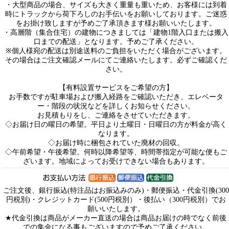
・大型商品の場合、サイズも大きく重量も重いため、お客様には到着
時にトラックから荷下ろしのお手伝いをお願いしております。ご迷惑
をお掛け致しますが予めご了承頂きます様お願いいたします。
・高層階（集合住宅）の建物につきましては「建物1階入口または搬入
口までの配送」となります。予めご了承ください。
※個人様宛の配送は別途送料のご負担をいただく場合がございます。
その場合はご注文確認メールにてご連絡いたします。必ずご確認くだ
さい。
【有料設置サービスをご希望の方】
お手数ですが駐車場および搬入経路をご確認いただき、エレベータ
ー・階段の状況などを詳しくお知らせください。
お見積もりをし、ご連絡をさせていただきます。
◇お届け日の曜日の希望。平日より土曜日・日曜日の方が料金が高く
なります。
◇お届け時に梱包されていた廃材の回収。
◇午前希望・午後希望。何時以降希望等、時間帯指定が可能な便もご
ざいます。地域によってお受けできない場合もあります。
ご注文後、銀行振込(特注品はお振込みのみ)・郵便振込・代金引換(300
円税別)・クレジットカード(500円税別）・後払い（300円税別）でお
願いいたします。
★代金引換は商品がメーカー直送の場合は商品お届けの時でなく前後
での集金になる事もございますので予めご了承ください。