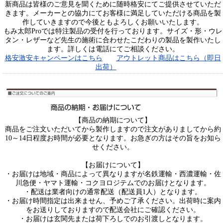
新商品は皆様のご意見を聞くために随時格安にてご提供させていただ
きます。メーカーとの協力にてお客様に満足していただける商品を製
作していきますので今後ともよろしくお願いいたします。
もみ太郎Proでは特注製品の受付を行っております。サイズ・形・ウレ
タン・レザーなど先生の施術に合わせたこだわりの製品を製作いたし
ます。詳しくは電話にてご相談ください。
格安激安キャンペーンはこちら
アウトレット商品はこちら（即日
出荷）
【商品の納期について】
商品をご注文いただいてから製作しますので注文がありましてから約
10～14日程度お時間が必要となります。お急ぎの方はその旨をお知ら
せください。
【お届けについて】
・お届けは地域・商品によって異なりますが名鉄運輸・西濃運輸・佐
川急便・ヤマト運輸・コクヨロジテムでのお届けとなります。
・配送は業者向けの通常配送（配送員1人）となります。
・お届け時間指定は出来ません、予めご了承ください。出荷時に案内
をお送りしておりますので配送会社にご確認ください。
・お届けは玄関先または荷下ろしでのお引渡しとなります。