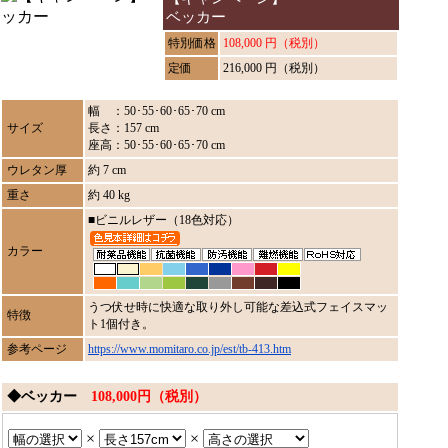
ベッカー
特別価格
108,000 円（税別）
定価
216,000 円（税別）
幅 ：50･55･60･65･70 cm
サイズ
長さ：157 cm
座高：50･55･60･65･70 cm
ウレタン厚
約 7 cm
重さ
約 40 kg
■ビニルレザー（18色対応）
カラー
うつ伏せ時に快適な取り外し可能な差込式フェイスマッ
特徴
ト1個付き。
参考ページ
https://www.momitaro.co.jp/est/tb-413.htm
◆ベッカー
108,000円（税別）
×
×