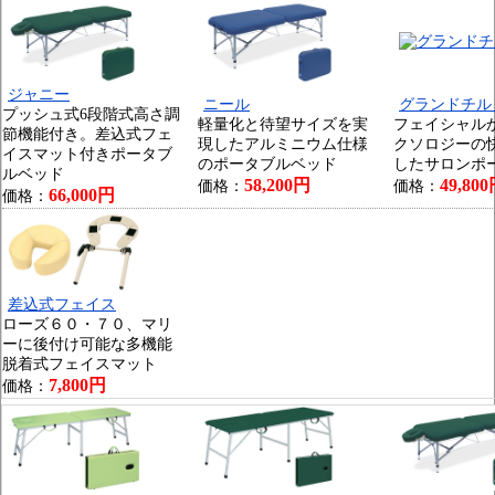
ジャニー
ニール
グランドチル
プッシュ式6段階式高さ調
軽量化と待望サイズを実
フェイシャル
節機能付き。差込式フェ
現したアルミニウム仕様
クソロジーの
イスマット付きポータブ
のポータブルベッド
したサロンポ
ルベッド
58,200円
49,80
価格：
価格：
66,000円
価格：
差込式フェイス
ローズ６０・７０、マリ
ーに後付け可能な多機能
脱着式フェイスマット
7,800円
価格：