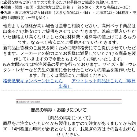
に必要な物もございますので出来るだけお早目のご確認をお願いします。
◆関東・関西・四国・北陸地方は翌日到着（一部を除く・大きな商品は2～3日）
◆九州・東北地方は翌々日到着（大きな荷物は3～4日）・北海道は3～5日程度・沖
縄県1週間程度（一部を除く）
他店よりも価格が高い場合は是非ご相談ください。高田ベッド商品は
出来るだけ格安にてご提供をさせていただきます。以前ご購入いただ
いた価格より高くなりましたのは材料費・送料等の値上げによるもの
です。なるべく格安にてご提供させていただきます。
新商品は皆様のご意見を聞くために随時格安にてご提供させていただ
きます。メーカーとの協力にてお客様に満足していただける商品を製
作していきますので今後ともよろしくお願いいたします。
もみ太郎Proでは特注製品の受付を行っております。サイズ・形・ウレ
タン・レザーなど先生の施術に合わせたこだわりの製品を製作いたし
ます。詳しくは電話にてご相談ください。
格安激安キャンペーンはこちら
アウトレット商品はこちら（即日
出荷）
【商品の納期について】
商品をご注文いただいてから製作しますので注文がありましてから約
10～14日程度お時間が必要となります。お急ぎの方はその旨をお知ら
せください。