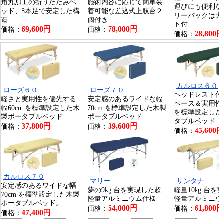
角丸加工の折りたたみベ
施術内容に応じて簡単装
運びにも便利
ッド、8本足で安定した構
着可能な差込式上肢台２
リーバックは
造
個付き
ト付
69,600円
78,000円
価格：
価格：
28,80
価格：
カルロス６０
ローズ６０
ローズ７０
ヘッドレスト
軽さと実用性を優先する
安定感のあるワイドな幅
ペース＆実用性
幅60cm を標準設定した木
70cm を標準設定した木製
を標準設定し
製ポータブルベッド
ポータブルベッド
タブルベッド
37,800円
39,600円
価格：
価格：
45,60
価格：
カルロス７０
マリー
サンタナ
安定感のあるワイドな幅
夢の9kg 台を実現した超
軽量10kg 台
70cm を標準設定した木製
軽量アルミニウム仕様
軽量アルミニ
ポータブルベッド。
54,000円
61,80
価格：
価格：
47,400円
価格：