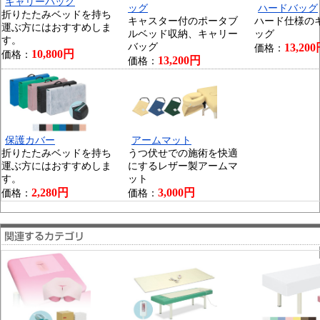
キャリーバッグ
ッグ
ハードバッグ
折りたたみベッドを持ち
キャスター付のポータブ
ハード仕様の
運ぶ方にはおすすめしま
ルベッド収納、キャリー
ッグ
す。
バッグ
13,20
価格：
10,800円
価格：
13,200円
価格：
保護カバー
アームマット
折りたたみベッドを持ち
うつ伏せでの施術を快適
運ぶ方にはおすすめしま
にするレザー製アームマ
す。
ット
2,280円
3,000円
価格：
価格：