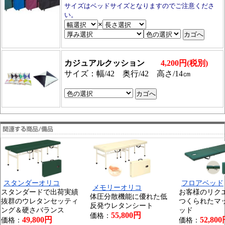
サイズはベッドサイズとなりますのでご注意くださ
い。
×
カジュアルクッション
4,200円(税別)
サイズ：幅/42 奥行/42 高さ/14㎝
スタンダーオリコ
フロアベッド
メモリーオリコ
スタンダードで出荷実績
お客様のリク
体圧分散機能に優れた低
抜群のウレタンセッティ
つくられたマ
反発ウレタンシート
ング＆硬さバランス
ッド
55,800円
価格：
49,800円
52,80
価格：
価格：