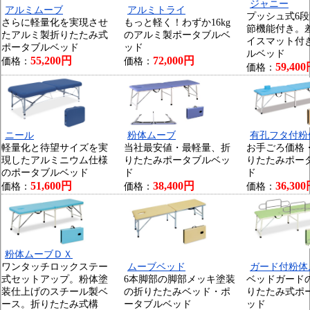
ジャニー
アルミムーブ
アルミトライ
プッシュ式6
さらに軽量化を実現させ
もっと軽く！わずか16kg
節機能付き。
たアルミ製折りたたみ式
のアルミ製ポータブルベ
イスマット付
ポータブルベッド
ッド
ルベッド
55,200円
72,000円
価格：
価格：
59,40
価格：
ニール
粉体ムーブ
有孔フタ付粉
軽量化と待望サイズを実
当社最安値・最軽量、折
お手ごろ価格
現したアルミニウム仕様
りたたみポータブルベッ
りたたみポー
のポータブルベッド
ド
ド
51,600円
38,400円
36,30
価格：
価格：
価格：
粉体ムーブＤＸ
ワンタッチロックステー
ムーブベッド
ガード付粉体
式セットアップ。粉体塗
6本脚部の脚部メッキ塗装
ベッドガード
装仕上げのスチール製ベ
の折りたたみベッド・ポ
りたたみ式ポ
ース。折りたたみ式構
ータブルベッド
ッド