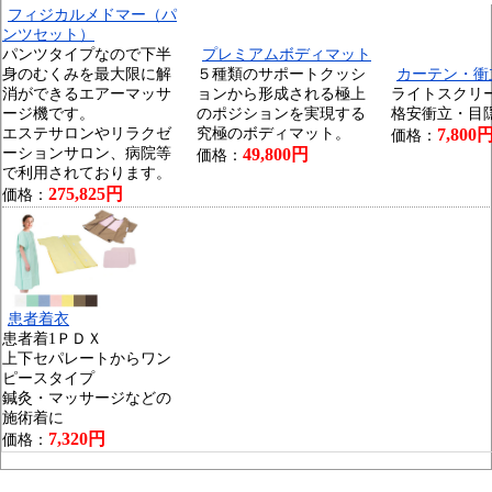
フィジカルメドマー（パ
ンツセット）
パンツタイプなので下半
プレミアムボディマット
身のむくみを最大限に解
５種類のサポートクッシ
カーテン・衝
消ができるエアーマッサ
ョンから形成される極上
ライトスクリ
ージ機です。
のポジションを実現する
格安衝立・目
エステサロンやリラクゼ
究極のボディマット。
7,800
価格：
ーションサロン、病院等
49,800円
価格：
で利用されております。
275,825円
価格：
患者着衣
患者着1ＰＤＸ
上下セパレートからワン
ピースタイプ
鍼灸・マッサージなどの
施術着に
7,320円
価格：