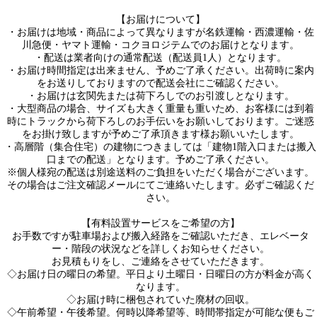
【お届けについて】
・お届けは地域・商品によって異なりますが名鉄運輸・西濃運輸・佐
川急便・ヤマト運輸・コクヨロジテムでのお届けとなります。
・配送は業者向けの通常配送（配送員1人）となります。
・お届け時間指定は出来ません、予めご了承ください。出荷時に案内
をお送りしておりますので配送会社にご確認ください。
・お届けは玄関先または荷下ろしでのお引渡しとなります。
・大型商品の場合、サイズも大きく重量も重いため、お客様には到着
時にトラックから荷下ろしのお手伝いをお願いしております。ご迷惑
をお掛け致しますが予めご了承頂きます様お願いいたします。
・高層階（集合住宅）の建物につきましては「建物1階入口または搬入
口までの配送」となります。予めご了承ください。
※個人様宛の配送は別途送料のご負担をいただく場合がございます。
その場合はご注文確認メールにてご連絡いたします。必ずご確認くだ
さい。
【有料設置サービスをご希望の方】
お手数ですが駐車場および搬入経路をご確認いただき、エレベータ
ー・階段の状況などを詳しくお知らせください。
お見積もりをし、ご連絡をさせていただきます。
◇お届け日の曜日の希望。平日より土曜日・日曜日の方が料金が高く
なります。
◇お届け時に梱包されていた廃材の回収。
◇午前希望・午後希望。何時以降希望等、時間帯指定が可能な便もご