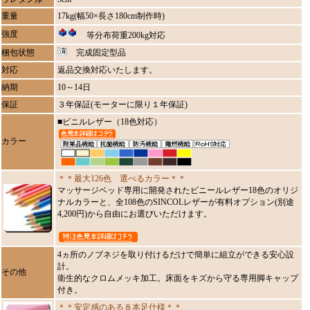
重量
17kg(幅50×長さ180cm制作時)
強度
等分布荷重200kg対応
梱包状態
完成固定型品
対応
返品交換対応いたします。
納期
10～14日
保証
３年保証(モーターに限り１年保証)
■ビニルレザー（18色対応）
カラー
＊＊最大126色 選べるカラー＊＊
マッサージベッド専用に開発されたビニールレザー18色のオリジ
ナルカラーと、全108色のSINCOLレザーが有料オプション(別途
4,200円)から自由にお選びいただけます。
4ヵ所のノブネジを取り付けるだけで簡単に組立ができる安心設
計。
その他
衛生的なクロムメッキ加工。床面をキズから守る専用脚キャップ
付き。
＊＊安定感のある８本足仕様＊＊