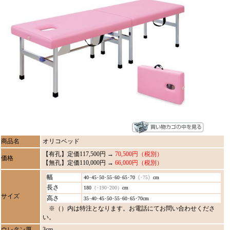
商品名
オリコベッド
【有孔】定価117,500円 →
70,500円（税別）
価格
【無孔】定価110,000円 →
66,000円（税別）
幅
40･45･50･55･60･65･70
（･75）
cm
長さ
180
（･190･200）
cm
サイズ
高さ
35･40･45･50･55･60･65･70cm
※（）内は特注となります。お電話にてお問い合わせくださ
い。
ウレタン厚
3cm