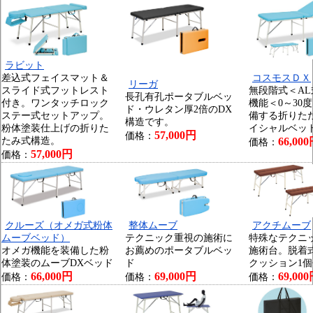
ラビット
差込式フェイスマット＆
コスモスＤＸ
リーガ
スライド式フットレスト
無段階式＜A
長孔有孔ポータブルベッ
付き。ワンタッチロック
機能＜0～30
ド・ウレタン厚2倍のDX
ステー式セットアップ。
備する折りた
構造です。
粉体塗装仕上げの折りた
イシャルベッ
57,000円
価格：
たみ式構造。
66,00
価格：
57,000円
価格：
クルーズ（オメガ式粉体
整体ムーブ
アクチムーブ
ムーブベッド）
テクニック重視の施術に
特殊なテクニ
オメガ機能を装備した粉
お薦めのポータブルベッ
施術台。脱着
体塗装のムーブDXベッド
ド
クッション1
66,000円
69,000円
69,00
価格：
価格：
価格：