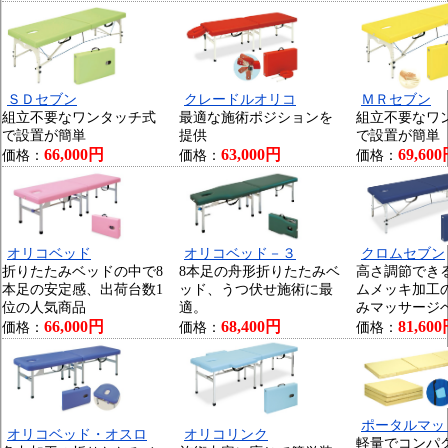
ＳＤセブン
クレードルオリコ
ＭＲセブン
組立不要なワンタッチ式
最適な施術ポジションを
組立不要なワ
で設置が簡単
提供
で設置が簡単
66,000円
63,000円
69,60
価格：
価格：
価格：
オリコベッド
オリコベッド－３
クロムセブン
折りたたみベッドの中で8
8本足の舟形折りたたみベ
高さ調節でき
本足の安定感、出荷台数1
ッド、うつ伏せ施術に最
ムメッキ加工
位の人気商品
適。
みマッサージ
66,000円
68,400円
81,60
価格：
価格：
価格：
ポータルマッ
オリコベッド・オスロ
オリコリンク
軽量でコンパ