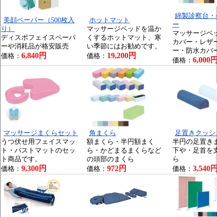
綿製診察台・
美顔ペーパー（500枚入
ホットマット
ー
り）
マッサージベッドを温か
マッサージベ
ディスポフェイスペーパ
くするホットマット、寒
カバー・レザ
ーや消耗品が格安販売
い季節にはお勧めです。
ー・防水カバ
6,840円
19,200円
価格：
価格：
6,000
価格：
マッサージまくらセット
角まくら
足置きクッシ
うつ伏せ用フェイスマッ
額まくら・半円額まく
半円の足置き
ト・バストマットのセッ
ら・かどまるまくらなど
下や・足首を
ト商品です。
の頭部のまくら
ら
9,300円
972円
3,540
価格：
価格：
価格：