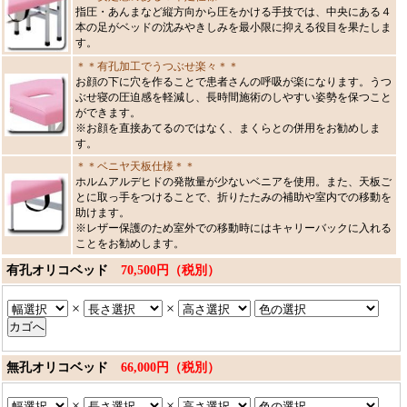
指圧・あんまなど縦方向から圧をかける手技では、中央にある４
本の足がベッドの沈みやきしみを最小限に抑える役目を果たしま
す。
＊＊有孔加工でうつぶせ楽々＊＊
お顔の下に穴を作ることで患者さんの呼吸が楽になります。うつ
ぶせ寝の圧迫感を軽減し、長時間施術のしやすい姿勢を保つこと
ができます。
※お顔を直接あてるのではなく、まくらとの併用をお勧めしま
す。
＊＊ベニヤ天板仕様＊＊
ホルムアルデヒドの発散量が少ないベニアを使用。また、天板ご
とに取っ手をつけることで、折りたたみの補助や室内での移動を
助けます。
※レザー保護のため室外での移動時にはキャリーバックに入れる
ことをお勧めします。
有孔オリコベッド
70,500円（税別）
×
×
無孔オリコベッド
66,000円（税別）
×
×