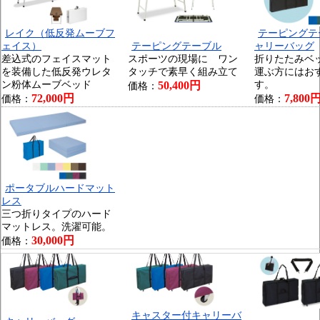
レイク（低反発ムーブフ
テーピングテ
ェイス）
テーピングテーブル
ャリーバッグ
差込式のフェイスマット
スポーツの現場に ワン
折りたたみベ
を装備した低反発ウレタ
タッチで素早く組み立て
運ぶ方にはお
ン粉体ムーブベッド
50,400円
す。
価格：
72,000円
7,800
価格：
価格：
ポータブルハードマット
レス
三つ折りタイプのハード
マットレス。洗濯可能。
30,000円
価格：
キャスター付キャリーバ