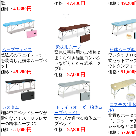
造。
47,400円
49,20
価格：
価格：
43,380円
価格：
緊災用ムーブ
ムーブフェイス
粉体ムーブ低
緊急災害時用の点滴棒＆
差込式のフェイスマット
ワンタッチロ
まくら付き軽量コンパク
を装備した粉体ムーブベ
式セットアッ
トな折りたたみ式ポータ
ッド
ウレタンフォ
ブル
49,200円
51,60
価格：
価格：
57,000円
価格：
コスモス(背
カスタム
トライ（オーダー粉体ム
ル)
施術中にベッドシーツが
ーブベッド）
背置きポータ
滑らない！ストップレザ
サイズが選べる粉体ムー
ド、フットケ
ーの粉体ムーブDX
ブベッド
シャルなどに
51,600円
52,800円
価格：
価格：
57,60
価格：