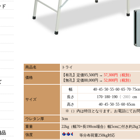
ッド
商品名
トライ
【有孔】定価95,500円 →
57,300円（税別）
価格
【無孔】定価88,000円 →
52,800円（税別）
ズ
幅
40･45･50･55･60･65･70･75c
長さ
170･180･190
（･200）
cm
サイズ
高さ
40･45･50･55･60･65cm
※（）内は特注となります。お電話にてお問
ウレタン厚
3cm
重量
22kg（幅70×長190cm場合）幅5cmに付き約2k
備品
強度
等分布荷重250kg対応