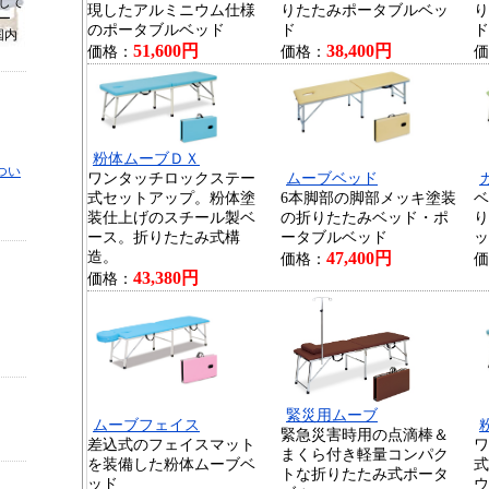
して
現したアルミニウム仕様
りたたみポータブルベッ
り
ー
のポータブルベッド
ド
ド
国内
51,600円
38,400円
価格：
価格：
価
粉体ムーブＤＸ
つい
ワンタッチロックステー
ムーブベッド
式セットアップ。粉体塗
6本脚部の脚部メッキ塗装
ベ
装仕上げのスチール製ベ
の折りたたみベッド・ポ
り
ース。折りたたみ式構
ータブルベッド
ッ
造。
47,400円
価格：
価
43,380円
価格：
緊災用ムーブ
ムーブフェイス
緊急災害時用の点滴棒＆
差込式のフェイスマット
ワ
まくら付き軽量コンパク
を装備した粉体ムーブベ
式
トな折りたたみ式ポータ
ッド
ウ