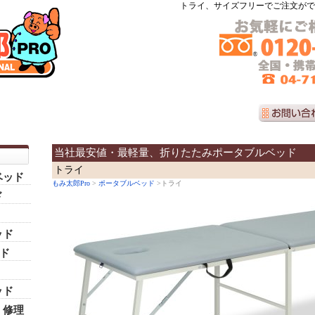
トライ、サイズフリーでご注文がで
当社最安値・最軽量、折りたたみポータブルベッド
トライ
ベッド
もみ太郎Pro
>
ポータブルベッド
>トライ
ド
ッド
ッド
ッド
・修理