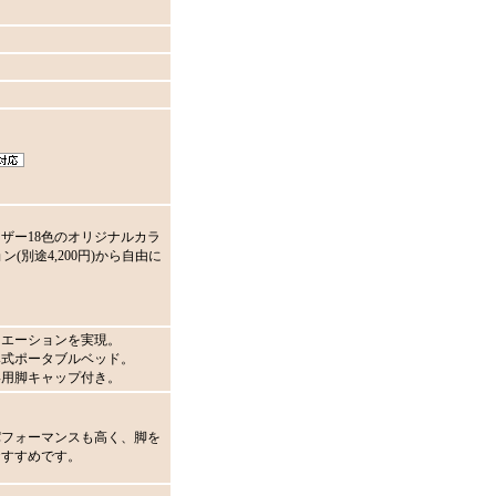
ザー18色のオリジナルカラ
ン(別途4,200円)から自由に
リエーションを実現。
み式ポータブルベッド。
専用脚キャップ付き。
パフォーマンスも高く、脚を
おすすめです。