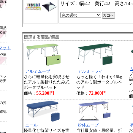
売れ
サイズ：幅/42 奥行/42 高さ/14
し
商品
る前
マット
や使
。
アルミムーブ
アルミトライ
プ
ベッ
さらに軽量化を実現させ
もっと軽く！わずか16kg
節
必要
たアルミ製折りたたみ式
のアルミ製ポータブルベ
イ
ポータブルベッド
ッド
ル
55,200円
72,000円
価格：
価格：
価
の昇
確認
ニール
粉体ムーブ
軽量化と待望サイズを実
当社最安値・最軽量、折
お