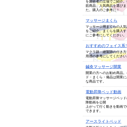
を施術者の立場でご紹介。
筋商品、人気商品を選びま
た。購入のご参考に！
マッサージまくら
マッサージ用まくらの人気
をご紹介。まくらを購入す
にご参考にしてください。
おすすめのフェイス系
マクラ跡・縫製跡の付き方
用感の参考にしてください
鍼灸マッサージ開業
開業の方へのお勧め商品。
ド・まくら・備品は開業に
な商品です。
電動昇降ベッド動画
電動昇降マッサージベッド
降動画を公開
上がって行く動きを動画で
できます。
アースライトベッド