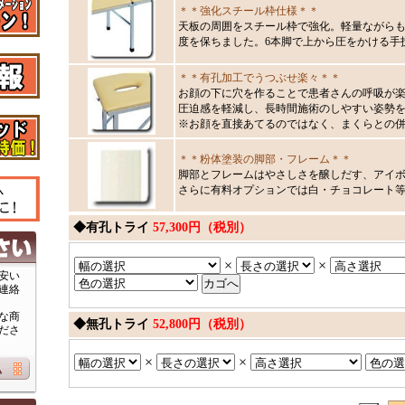
＊＊強化スチール枠仕様＊＊
天板の周囲をスチール枠で強化。軽量ながら
度を保ちました。6本脚で上から圧をかける手
＊＊有孔加工でうつぶせ楽々＊＊
お顔の下に穴を作ることで患者さんの呼吸が
圧迫感を軽減し、長時間施術のしやすい姿勢
※お顔を直接あてるのではなく、まくらとの
＊＊粉体塗装の脚部・フレーム＊＊
脚部とフレームはやさしさを醸しだす、アイ
さらに有料オプションでは白・チョコレート
◆有孔トライ
57,300円（税別）
×
×
安い
連絡
な商
◆無孔トライ
52,800円（税別）
ださ
×
×