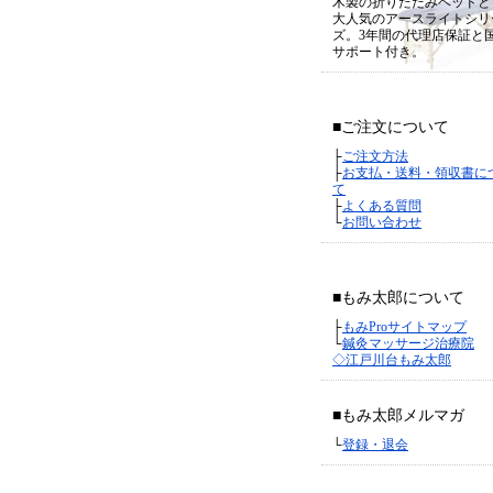
木製の折りたたみベッドと
大人気のアースライトシリ
ズ。3年間の代理店保証と
サポート付き。
■ご注文について
├
ご注文方法
├
お支払・送料・領収書に
て
├
よくある質問
└
お問い合わせ
■もみ太郎について
├
もみProサイトマップ
└
鍼灸マッサージ治療院
◇江戸川台もみ太郎
■もみ太郎メルマガ
└
登録・退会