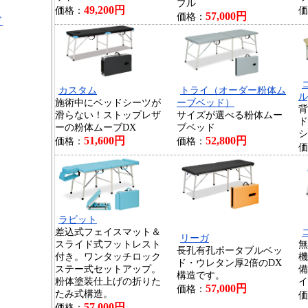
ブル
49,200円
価格：
価
57,000円
価格：
ド
カスタム
トライ（オーダー粉体ム
ル
施術中にベッドシーツが
ーブベッド）
背
滑らない！ストップレザ
サイズが選べる粉体ムー
ド
ーの粉体ムーブDX
ブベッド
シ
51,600円
52,800円
価格：
価格：
価
ラビット
差込式フェイスマット＆
リーガ
スライド式フットレスト
無
長孔有孔ポータブルベッ
付き。ワンタッチロック
機
ド・ウレタン厚2倍のDX
ステー式セットアップ。
備
構造です。
粉体塗装仕上げの折りた
イ
57,000円
価格：
たみ式構造。
価
57,000円
価格：