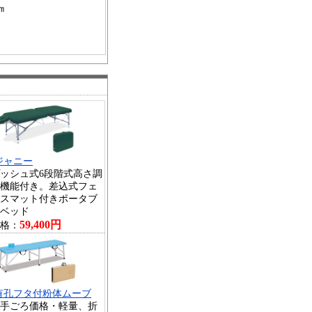
㎝
ジャニー
ッシュ式6段階式高さ調
機能付き。差込式フェ
スマット付きポータブ
ベッド
59,400円
格：
有孔フタ付粉体ムーブ
手ごろ価格・軽量、折