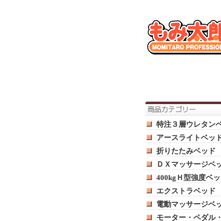
特注３層ウレタン
アースライトベッ
折りたたみベッド
ＤＸマッサージベ
400kgＨ型強度ベ
エクストラベッド
電動マッサージベ
モーター・ペダル