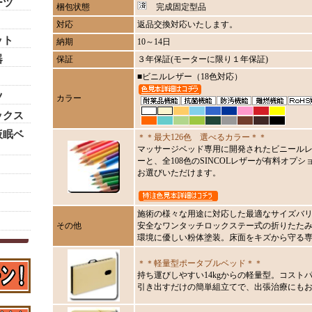
ーツ
梱包状態
完成固定型品
対応
返品交換対応いたします。
ット
納期
10～14日
器
保証
３年保証(モーターに限り１年保証)
■ビニルレザー（18色対応）
ツ
カラー
ックス
仮眠ベ
＊＊最大126色 選べるカラー＊＊
マッサージベッド専用に開発されたビニールレ
ーと、全108色のSINCOLレザーが有料オプショ
お選びいただけます。
施術の様々な用途に対応した最適なサイズバ
その他
安全なワンタッチロックステー式の折りたた
環境に優しい粉体塗装。床面をキズから守る
＊＊軽量型ポータブルベッド＊＊
持ち運びしやすい14kgからの軽量型。コスト
引き出すだけの簡単組立てで、出張治療にも