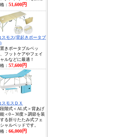
51,600円
格：
コスモス(背起きポータブ
)
置きポータブルベッ
、フットケアやフェイ
ャルなどに最適！
57,600円
格：
コスモスＤＸ
段階式＜AL式＞背あげ
能＜0～30度＞調節を装
する折りたたみ式フェ
シャルベッドです。
66,000円
格：