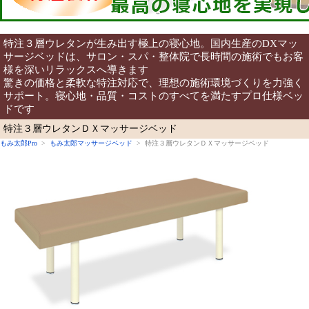
特注３層ウレタンが生み出す極上の寝心地。国内生産のDXマッ
サージベッドは、サロン・スパ・整体院で長時間の施術でもお客
様を深いリラックスへ導きます
驚きの価格と柔軟な特注対応で、理想の施術環境づくりを力強く
サポート。寝心地・品質・コストのすべてを満たすプロ仕様ベッ
ドです
特注３層ウレタンＤＸマッサージベッド
もみ太郎Pro
>
もみ太郎マッサージベッド
> 特注３層ウレタンＤＸマッサージベッド