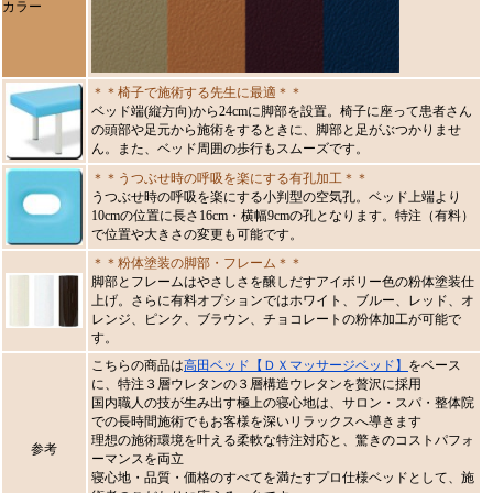
カラー
＊＊椅子で施術する先生に最適＊＊
ベッド端(縦方向)から24cmに脚部を設置。椅子に座って患者さん
の頭部や足元から施術をするときに、脚部と足がぶつかりませ
ん。また、ベッド周囲の歩行もスムーズです。
＊＊うつぶせ時の呼吸を楽にする有孔加工＊＊
うつぶせ時の呼吸を楽にする小判型の空気孔。ベッド上端より
10cmの位置に長さ16cm・横幅9cmの孔となります。特注（有料）
で位置や大きさの変更も可能です。
＊＊粉体塗装の脚部・フレーム＊＊
脚部とフレームはやさしさを醸しだすアイボリー色の粉体塗装仕
上げ。さらに有料オプションではホワイト、ブルー、レッド、オ
レンジ、ピンク、ブラウン、チョコレートの粉体加工が可能で
す。
こちらの商品は
高田ベッド【ＤＸマッサージベッド】
をベース
に、特注３層ウレタンの３層構造ウレタンを贅沢に採用
国内職人の技が生み出す極上の寝心地は、サロン・スパ・整体院
での長時間施術でもお客様を深いリラックスへ導きます
理想の施術環境を叶える柔軟な特注対応と、驚きのコストパフォ
参考
ーマンスを両立
寝心地・品質・価格のすべてを満たすプロ仕様ベッドとして、施