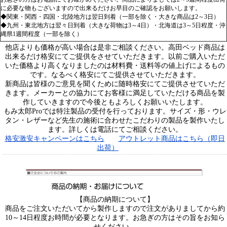
に必要な物もございますので出来るだけお早目のご確認をお願いします。
◆関東・関西・四国・北陸地方は翌日到着（一部を除く・大きな商品は2～3日）
◆九州・東北地方は翌々日到着（大きな荷物は3～4日）・北海道は3～5日程度・沖
縄県1週間程度（一部を除く）
他店よりも価格が高い場合は是非ご相談ください。高田ベッド商品は
出来るだけ格安にてご提供をさせていただきます。以前ご購入いただ
いた価格より高くなりましたのは材料費・送料等の値上げによるもの
です。なるべく格安にてご提供させていただきます。
新商品は皆様のご意見を聞くために随時格安にてご提供させていただ
きます。メーカーとの協力にてお客様に満足していただける商品を製
作していきますので今後ともよろしくお願いいたします。
もみ太郎Proでは特注製品の受付を行っております。サイズ・形・ウレ
タン・レザーなど先生の施術に合わせたこだわりの製品を製作いたし
ます。詳しくは電話にてご相談ください。
格安激安キャンペーンはこちら
アウトレット商品はこちら（即日
出荷）
【商品の納期について】
商品をご注文いただいてから製作しますので注文がありましてから約
10～14日程度お時間が必要となります。お急ぎの方はその旨をお知ら
せください。