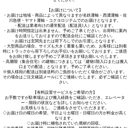
【お届けについて】
・お届けは地域・商品によって異なりますが名鉄運輸・西濃運輸・佐
川急便・ヤマト運輸・コクヨロジテムでのお届けとなります。
・配送は業者向けの通常配送（配送員1人）となります。
・お届け時間指定は出来ません、予めご了承ください。出荷時に案内
をお送りしておりますので配送会社にご確認ください。
・お届けは玄関先または荷下ろしでのお引渡しとなります。
・大型商品の場合、サイズも大きく重量も重いため、お客様には到着
時にトラックから荷下ろしのお手伝いをお願いしております。ご迷惑
をお掛け致しますが予めご了承頂きます様お願いいたします。
・高層階（集合住宅）の建物につきましては「建物1階入口または搬入
口までの配送」となります。予めご了承ください。
※個人様宛の配送は別途送料のご負担をいただく場合がございます。
その場合はご注文確認メールにてご連絡いたします。必ずご確認くだ
さい。
【有料設置サービスをご希望の方】
お手数ですが駐車場および搬入経路をご確認いただき、エレベータ
ー・階段の状況などを詳しくお知らせください。
お見積もりをし、ご連絡をさせていただきます。
◇お届け日の曜日の希望。平日より土曜日・日曜日の方が料金が高く
なります。
◇お届け時に梱包されていた廃材の回収。