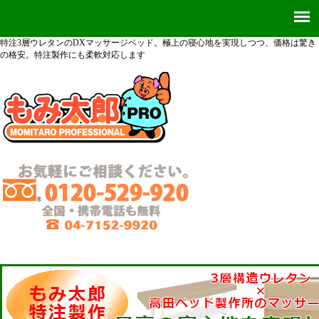
特注3層ウレタンのDXマッサージベッド。極上の寝心地を実現しつつ、価格は驚き
の格安。特注製作にも柔軟対応します