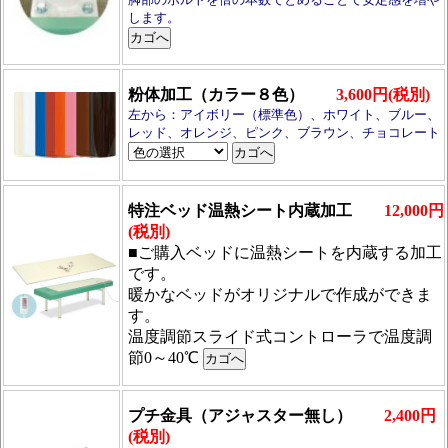
します。
粉体加工（カラー８色）
3,600円(税別)
左から：アイボリー（標準色）、ホワイト、ブルー、
レッド、オレンジ、ピンク、ブラウン、チョコレート
特注ベッド温熱シート内蔵加工
12,000円
(税別)
■ご購入ベッドに温熱シートを内蔵する加工
です。
暖かなベッドがオリジナルで作成ができま
す。
温度調節スライド式コントローラで温度調
節0～40℃
プチ金具（アジャスター無し）
2,400円
(税別)