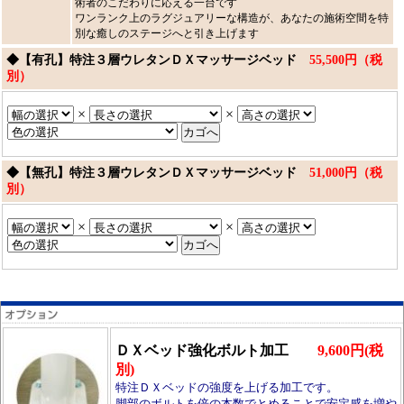
術者のこだわりに応える一台です
ワンランク上のラグジュアリーな構造が、あなたの施術空間を特
別な癒しのステージへと引き上げます
◆【有孔】特注３層ウレタンＤＸマッサージベッド
55,500円（税
別）
×
×
◆【無孔】特注３層ウレタンＤＸマッサージベッド
51,000円（税
別）
×
×
ＤＸベッド強化ボルト加工
9,600円(税
別)
特注ＤＸベッドの強度を上げる加工です。
脚部のボルトを倍の本数でとめることで安定感を増や