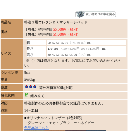
商品名
特注３層ウレタンＤＸマッサージベッド
【有孔】特注特価
55,500円（税別）
価格
【無孔】特注特価
51,000円（税別）
幅
50･55･60･65･70
（･75･80･85）
cm
長さ
170･180
（･190＋8,000円･200＋14,000円）
cm
サイズ
高さ
40･45･50･55･60･65･70
（･75）
cm
※（）内は特注となります。お電話にてお問い合わせくださ
い。
ウレタン厚
8cm
重量
約30kg
強度
等分布荷重300kg対応
梱包状態
組み立て
対応
特注製作のためお客様都合での返品はできません。
納期
14～21日
■オリジナルソフトレザー（4色対応）
・グレージュ・モカ・ブラウニー・ネイビー
色見本はこちら