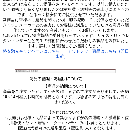
出来るだけ格安にてご提供をさせていただきます。以前ご購入いただ
いた価格より高くなりましたのは材料費・送料等の値上げによるもの
です。なるべく格安にてご提供させていただきます。
新商品は皆様のご意見を聞くために随時格安にてご提供させていただ
きます。メーカーとの協力にてお客様に満足していただける商品を製
作していきますので今後ともよろしくお願いいたします。
もみ太郎Proでは特注製品の受付を行っております。サイズ・形・ウレ
タン・レザーなど先生の施術に合わせたこだわりの製品を製作いたし
ます。詳しくは電話にてご相談ください。
格安激安キャンペーンはこちら
アウトレット商品はこちら（即日
出荷）
【商品の納期について】
商品をご注文いただいてから製作しますので注文がありましてから約
10～14日程度お時間が必要となります。お急ぎの方はその旨をお知ら
せください。
【お届けについて】
・お届けは地域・商品によって異なりますが名鉄運輸・西濃運輸・佐
川急便・ヤマト運輸・コクヨロジテムでのお届けとなります。
・配送は業者向けの通常配送（配送員1人）となります。