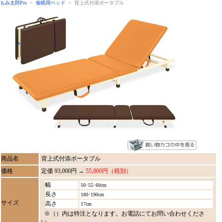
もみ太郎Pro
>
仮眠用ベッド
> 背上式付添ポータブル
商品名
背上式付添ポータブル
価格
定価 93,000円 →
55,800円（税別）
幅
50･55･60cm
長さ
180･190cm
サイズ
高さ
17cm
※（）内は特注となります。お電話にてお問い合わせくださ