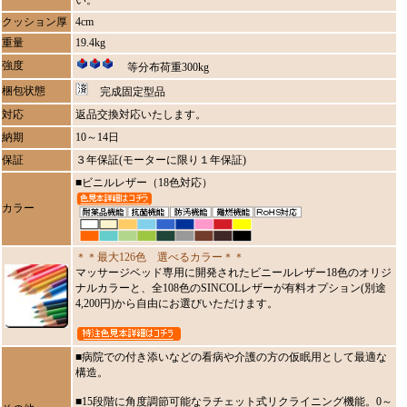
い。
クッション厚
4cm
重量
19.4kg
強度
等分布荷重300kg
梱包状態
完成固定型品
対応
返品交換対応いたします。
納期
10～14日
保証
３年保証(モーターに限り１年保証)
■ビニルレザー（18色対応）
カラー
＊＊最大126色 選べるカラー＊＊
マッサージベッド専用に開発されたビニールレザー18色のオリジ
ナルカラーと、全108色のSINCOLレザーが有料オプション(別途
4,200円)から自由にお選びいただけます。
■病院での付き添いなどの看病や介護の方の仮眠用として最適な
構造。
■15段階に角度調節可能なラチェット式リクライニング機能。0～