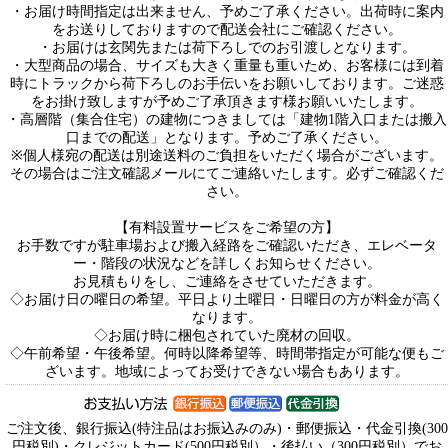
・お届け時間指定は出来ません、予めご了承ください。出荷時に案内
をお送りしておりますので配送会社にご確認ください。
・お届けは玄関先または荷下ろしでのお引渡しとなります。
・大型商品の場合、サイズも大きく重量も重いため、お客様には到着
時にトラックから荷下ろしのお手伝いをお願いしております。ご迷惑
をお掛け致しますが予めご了承頂きます様お願いいたします。
・高層階（集合住宅）の建物につきましては「建物1階入口または搬入
口までの配送」となります。予めご了承ください。
※個人様宛の配送は別途送料のご負担をいただく場合がございます。
その場合はご注文確認メールにてご連絡いたします。必ずご確認くだ
さい。
【有料設置サービスをご希望の方】
お手数ですが駐車場および搬入経路をご確認いただき、エレベータ
ー・階段の状況などを詳しくお知らせください。
お見積もりをし、ご連絡をさせていただきます。
◇お届け日の曜日の希望。平日より土曜日・日曜日の方が料金が高く
なります。
◇お届け時に梱包されていた廃材の回収。
◇午前希望・午後希望。何時以降希望等、時間帯指定が可能な便もご
ざいます。地域によってお受けできない場合もあります。
ご注文後、銀行振込(特注品はお振込みのみ)・郵便振込・代金引換(300
円税別)・クレジットカード(500円税別）・後払い（300円税別）でお