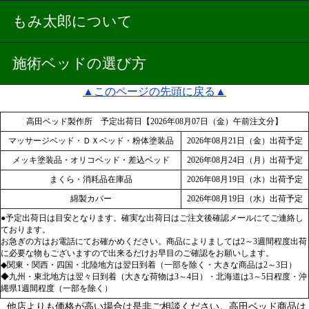
もみ太郎について
施術ベッドの選び方
▲このページの先頭に戻る▲
高田ベッド製作所 予定出荷日【2026年08月07日（金）午前注文分】
マッサージベッド・ＤＸベッド・粉体塗装品
2026年08月21日（金）出荷予定
メッキ塗装品・オリコベッド・差込ベッド
2026年08月24日（月）出荷予定
まくら・消耗品在庫品
2026年08月19日（水）出荷予定
綿製カバー
2026年08月19日（水）出荷予定
●予定出荷日は目安となります。確実な出荷日はご注文後確認メールにてご連絡し
ております。
お急ぎの方はお電話にてお確かめください。商品によりましては2～3週間程度出荷
に必要な物もございますので出来るだけお早目のご確認をお願いします。
◆関東・関西・四国・北陸地方は翌日到着（一部を除く・大きな商品は2～3日）
◆九州・東北地方は翌々日到着（大きな荷物は3～4日）・北海道は3～5日程度・沖
縄県1週間程度（一部を除く）
他店よりも価格が高い場合は是非ご相談ください。高田ベッド商品は