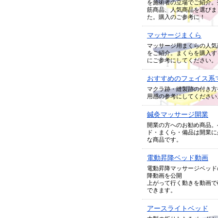
を施術者の立場でご紹介。
筋商品、人気商品を選びま
た。購入のご参考に！
マッサージまくら
マッサージ用まくらの人気
をご紹介。まくらを購入す
にご参考にしてください。
おすすめのフェイス系
マクラ跡・縫製跡の付き方
用感の参考にしてください
鍼灸マッサージ開業
開業の方へのお勧め商品。
ド・まくら・備品は開業に
な商品です。
電動昇降ベッド動画
電動昇降マッサージベッド
降動画を公開
上がって行く動きを動画で
できます。
アースライトベッド