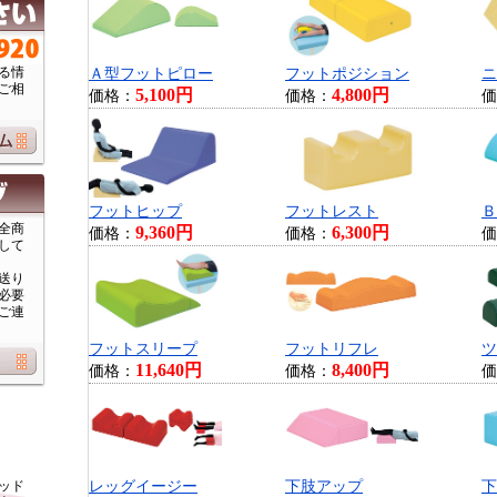
る情
Ａ型フットピロー
フットポジション
ニ
ご相
5,100円
4,800円
価格：
価格：
価
フットヒップ
フットレスト
Ｂ
全商
9,360円
6,300円
価格：
価格：
価
して
送り
必要
ご連
フットスリープ
フットリフレ
ツ
11,640円
8,400円
価格：
価格：
価
ッド
レッグイージー
下肢アップ
下