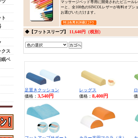
ーツ
マッサージベッド専用に開発されたビニールレ
ーと、全108色のSINCOLレザーが有料オプショ
お選びいただけます。
ット
器
◆【フットスリープ】
11,640円（税別）
ツ
ックス
仮眠ベ
足置きクッション
レッグス
ロ
3,540円
8,400円
価格：
価格：
価
フットアップサポート
カラー半円マクラ（大）
カ