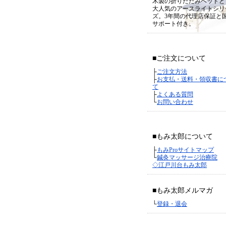
木製の折りたたみベッドと
大人気のアースライトシリ
ズ。3年間の代理店保証と
サポート付き。
■ご注文について
├
ご注文方法
├
お支払・送料・領収書に
て
├
よくある質問
└
お問い合わせ
■もみ太郎について
├
もみProサイトマップ
└
鍼灸マッサージ治療院
◇江戸川台もみ太郎
■もみ太郎メルマガ
└
登録・退会