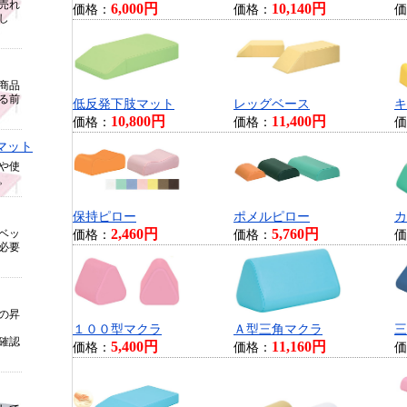
売れ
6,000円
10,140円
価格：
価格：
価
し
商品
る前
低反発下肢マット
レッグベース
キ
10,800円
11,400円
価格：
価格：
価
マット
や使
。
保持ピロー
ポメルピロー
カ
2,460円
5,760円
ベッ
価格：
価格：
価
必要
の昇
１００型マクラ
Ａ型三角マクラ
三
確認
5,400円
11,160円
価格：
価格：
価