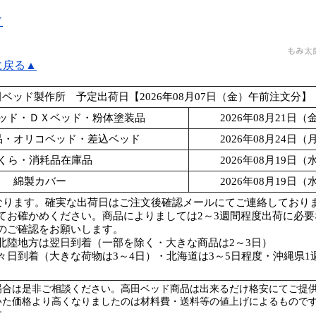
ド
に戻る▲
ベッド製作所 予定出荷日【2026年08月07日（金）午前注文分】
ッド・ＤＸベッド・粉体塗装品
2026年08月21日
品・オリコベッド・差込ベッド
2026年08月24日
くら・消耗品在庫品
2026年08月19日
綿製カバー
2026年08月19日
なります。確実な出荷日はご注文後確認メールにてご連絡しており
てお確かめください。商品によりましては2～3週間程度出荷に必
のご確認をお願いします。
北陸地方は翌日到着（一部を除く・大きな商品は2～3日）
々日到着（大きな荷物は3～4日）・北海道は3～5日程度・沖縄県1
場合は是非ご相談ください。高田ベッド商品は出来るだけ格安にてご提
いた価格より高くなりましたのは材料費・送料等の値上げによるもので
す。