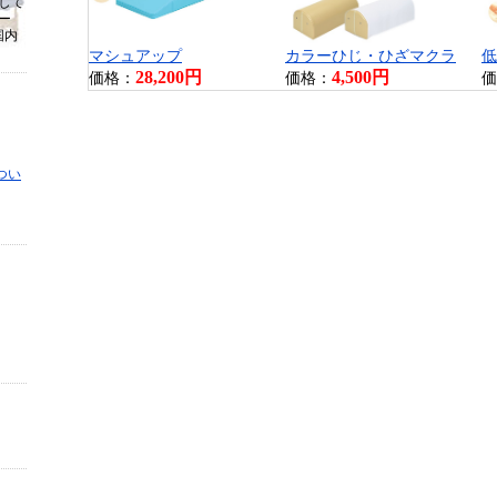
して
ー
国内
マシュアップ
カラーひじ・ひざマクラ
低
28,200円
4,500円
価格：
価格：
価
つい