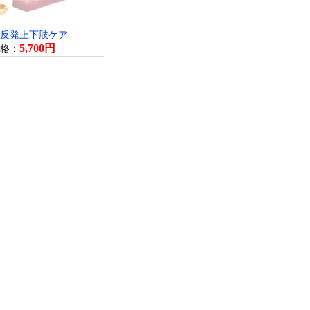
反発上下肢ケア
5,700円
格：