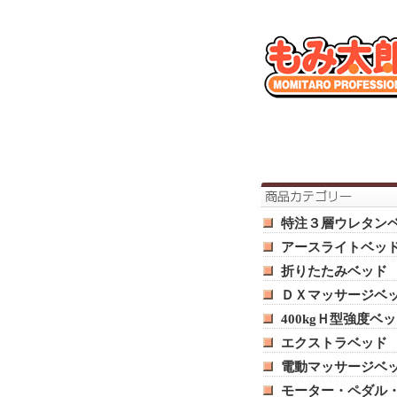
特注３層ウレタン
アースライトベッ
折りたたみベッド
ＤＸマッサージベ
400kgＨ型強度ベ
エクストラベッド
電動マッサージベ
モーター・ペダル