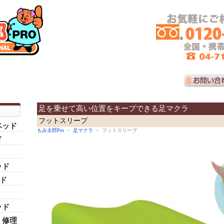
足を乗せて高い位置をキープできる足マクラ
フットスリープ
ベッド
もみ太郎Pro
>
足マクラ
> フットスリープ
ド
ッド
ッド
ッド
・修理