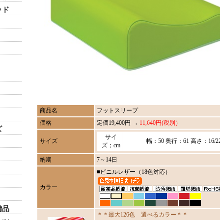
ッド
商品名
フットスリープ
価格
定価19,400円 →
11,640円(税別）
ズ
サイ
サイズ
幅：50 奥行：61 高さ：16/2
ズ；cm
納期
7～14日
■ビニルレザー（18色対応）
カラー
備品
＊＊最大126色 選べるカラー＊＊