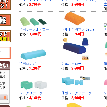
5,700円
3,600円
大
価格：
価格：
価
半円サークルピロー
キルト半円マクラ(大)
Ｆ
3,480円
5,760円
価格：
価格：
価
半円ロング
ジェルピロー
低
7,200円
9,600円
価格：
価格：
価
安い
連絡
な商
ださ
レッグサポーター
薄型レッグサポーター
９
4,140円
3,600円
価格：
価格：
価