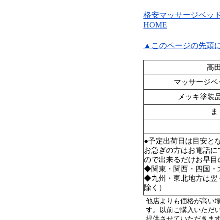
格安マッサージベッ
HOME
▲このページの先頭
高田
マッサージベ
メッキ塗装
ま
●予定出荷日は目安と
お急ぎの方はお電話に
ので出来るだけお早目
◆関東・関西・四国・
◆九州・東北地方は翌
除く）
他店よりも価格が高い
す。以前ご購入いただ
提供させていただきま