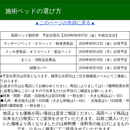
施術ベッドの選び方
▲このページの先頭に戻る▲
高田ベッド製作所 予定出荷日【2026年08月07日（金）午前注文分】
マッサージベッド・ＤＸベッド・粉体塗装品
2026年08月21日（金）出荷予定
メッキ塗装品・オリコベッド・差込ベッド
2026年08月24日（月）出荷予定
まくら・消耗品在庫品
2026年08月19日（水）出荷予定
綿製カバー
2026年08月19日（水）出荷予定
●予定出荷日は目安となります。確実な出荷日はご注文後確認メールにてご連絡し
ております。
お急ぎの方はお電話にてお確かめください。商品によりましては2～3週間程度出荷
に必要な物もございますので出来るだけお早目のご確認をお願いします。
◆関東・関西・四国・北陸地方は翌日到着（一部を除く・大きな商品は2～3日）
◆九州・東北地方は翌々日到着（大きな荷物は3～4日）・北海道は3～5日程度・沖
縄県1週間程度（一部を除く）
他店よりも価格が高い場合は是非ご相談ください。高田ベッド商品は
出来るだけ格安にてご提供をさせていただきます。以前ご購入いただ
いた価格より高くなりましたのは材料費・送料等の値上げによるもの
です。なるべく格安にてご提供させていただきます。