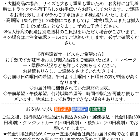
・大型商品の場合、サイズも大きく重量も重いため、お客様には到着
時にトラックから荷下ろしのお手伝いをお願いしております。ご迷惑
をお掛け致しますが予めご了承頂きます様お願いいたします。
・高層階（集合住宅）の建物につきましては「建物1階入口または搬入
口までの配送」となります。予めご了承ください。
※個人様宛の配送は別途送料のご負担をいただく場合がございます。
その場合はご注文確認メールにてご連絡いたします。必ずご確認くだ
さい。
【有料設置サービスをご希望の方】
お手数ですが駐車場および搬入経路をご確認いただき、エレベータ
ー・階段の状況などを詳しくお知らせください。
お見積もりをし、ご連絡をさせていただきます。
◇お届け日の曜日の希望。平日より土曜日・日曜日の方が料金が高く
なります。
◇お届け時に梱包されていた廃材の回収。
◇午前希望・午後希望。何時以降希望等、時間帯指定が可能な便もご
ざいます。地域によってお受けできない場合もあります。
ご注文後、銀行振込(特注品はお振込みのみ)・郵便振込・代金引換(300
円税別)・クレジットカード(500円税別）・後払い（300円税別）でお
願いいたします。
★代金引換は商品がメーカー直送の場合は商品お届けの時でなく前後
での集金になる事もございますので予めご了承ください。