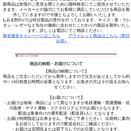
新商品は皆様のご意見を聞くために随時格安にてご提供させていただ
きます。メーカーとの協力にてお客様に満足していただける商品を製
作していきますので今後ともよろしくお願いいたします。
もみ太郎Proでは特注製品の受付を行っております。サイズ・形・ウレ
タン・レザーなど先生の施術に合わせたこだわりの製品を製作いたし
ます。詳しくは電話にてご相談ください。
格安激安キャンペーンはこちら
アウトレット商品はこちら（即日
出荷）
【商品の納期について】
商品をご注文いただいてから製作しますので注文がありましてから約
10～14日程度お時間が必要となります。お急ぎの方はその旨をお知ら
せください。
【お届けについて】
・お届けは地域・商品によって異なりますが名鉄運輸・西濃運輸・佐
川急便・ヤマト運輸・コクヨロジテムでのお届けとなります。
・配送は業者向けの通常配送（配送員1人）となります。
・お届け時間指定は出来ません、予めご了承ください。出荷時に案内
をお送りしておりますので配送会社にご確認ください。
・お届けは玄関先または荷下ろしでのお引渡しとなります。