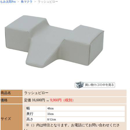
もみ太郎Pro
>
角マクラ
> ラッシュピロー
商品名
ラッシュピロー
価格
定価 16,600円 →
9,960円（税別）
幅
48cm
奥行
33cm
サイズ
高さ
8/12cm
※（）内は特注となります。お電話にてお問い合わせくださ