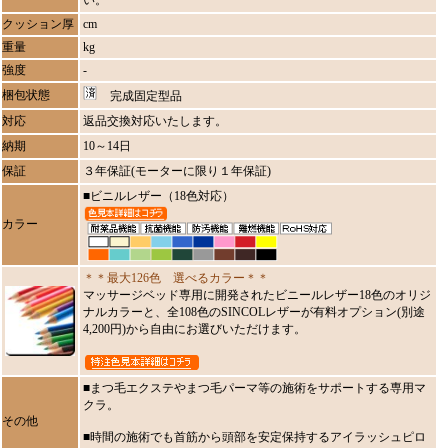
い。
クッション厚
cm
重量
kg
強度
-
梱包状態
完成固定型品
対応
返品交換対応いたします。
納期
10～14日
保証
３年保証(モーターに限り１年保証)
■ビニルレザー（18色対応）
カラー
＊＊最大126色 選べるカラー＊＊
マッサージベッド専用に開発されたビニールレザー18色のオリジ
ナルカラーと、全108色のSINCOLレザーが有料オプション(別途
4,200円)から自由にお選びいただけます。
■まつ毛エクステやまつ毛パーマ等の施術をサポートする専用マ
クラ。
その他
■時間の施術でも首筋から頭部を安定保持するアイラッシュピロ