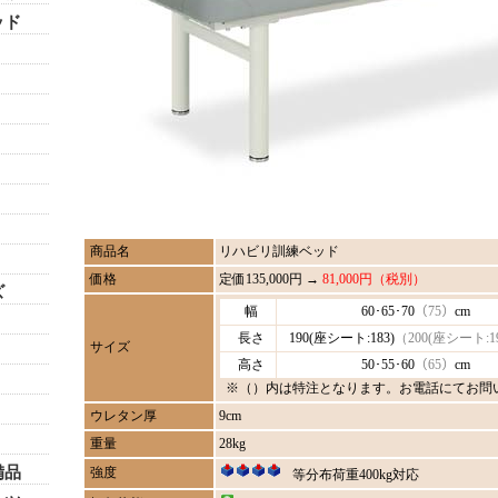
ッド
商品名
リハビリ訓練ベッド
価格
定価135,000円 →
81,000円（税別）
ズ
幅
60･65･70
（75）
cm
長さ
190(座シート:183)
（200(座シート:1
サイズ
高さ
50･55･60
（65）
cm
※（）内は特注となります。お電話にてお問
ウレタン厚
9cm
重量
28kg
備品
強度
等分布荷重400kg対応