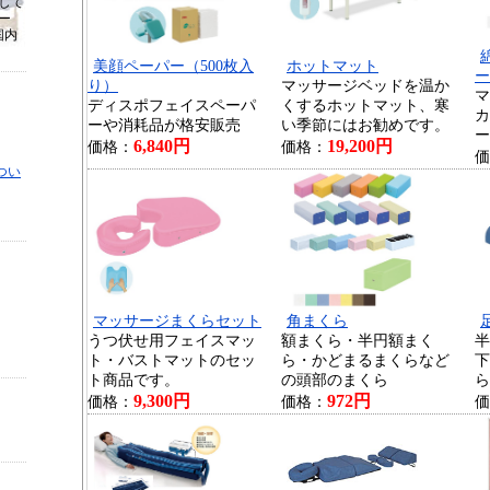
して
ー
国内
美顔ペーパー（500枚入
ホットマット
ー
り）
マッサージベッドを温か
マ
ディスポフェイスペーパ
くするホットマット、寒
カ
ーや消耗品が格安販売
い季節にはお勧めです。
ー
6,840円
19,200円
価格：
価格：
価
つい
マッサージまくらセット
角まくら
うつ伏せ用フェイスマッ
額まくら・半円額まく
半
ト・バストマットのセッ
ら・かどまるまくらなど
下
ト商品です。
の頭部のまくら
ら
9,300円
972円
価格：
価格：
価