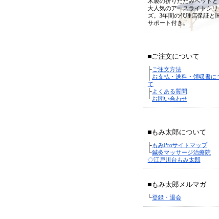
木製の折りたたみベッドと
大人気のアースライトシリ
ズ。3年間の代理店保証と
サポート付き。
■ご注文について
├
ご注文方法
├
お支払・送料・領収書に
て
├
よくある質問
└
お問い合わせ
■もみ太郎について
├
もみProサイトマップ
└
鍼灸マッサージ治療院
◇江戸川台もみ太郎
■もみ太郎メルマガ
└
登録・退会