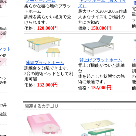
メモリーホーム
キングホーム（最大サイ
売れ
柔らかな寝心地のプラッ
ズ）
し
電
トホーム
最大サイズ200×200㎝作成
最
訓練を柔らかい場所で受
大きなサイズをご検討の
ラ
けられます。
方にお勧め
価
120,000円
150,000円
価格：
価格：
商品
る前
マット
や使
背上げプラットホーム
。
連結プラットホーム
背上げ機能がついた訓練
簡
訓練台を分離できます。
台
訓
2台の施術ベッドとして利
体を起こした状態での施
わ
ベッ
用可能
術に最適です。
能
必要
132,000円
価格：
132,000円
価格：
価
の昇
確認