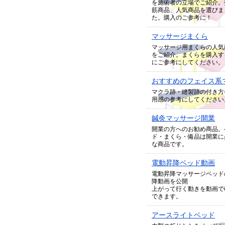
を施術者の立場でご紹介。
筋商品、人気商品を選びま
た。購入のご参考に！
マッサージまくら
マッサージ用まくらの人気
をご紹介。まくらを購入す
にご参考にしてください。
おすすめのフェイス系
マクラ跡・縫製跡の付き方
用感の参考にしてください
鍼灸マッサージ開業
開業の方へのお勧め商品。
ド・まくら・備品は開業に
な商品です。
電動昇降ベッド動画
電動昇降マッサージベッド
降動画を公開
上がって行く動きを動画で
できます。
アースライトベッド