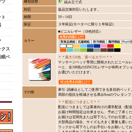
ーツ
梱包状態
組み立て式
対応
返品交換対応いたします。
ット
納期
10～14日
保証
３年保証(モーターに限り１年保証)
器
■ビニルレザー（18色対応）
ツ
カラー
ックス
仮眠ベ
＊＊最大126色 選べるカラー＊＊
マッサージベッド専用に開発されたビニールレ
ーと、全108色のSINCOLレザーが有料オプショ
お選びいただけます。
牽引･訓練台としてご使用できる多目的ベッド
その他
局部の抵抗を軽減させる厚み9cmのウレタン
＊＊配送につきまして＊＊
配送につきましては業者向けの通常配送（配送
お届け時間指定は出来ません、予めご了承く
お届けは玄関先または荷下ろしでのお引渡し
大型商品の場合、サイズも大きく重量も重い
ラックから荷下ろしのお手伝いをお願いして