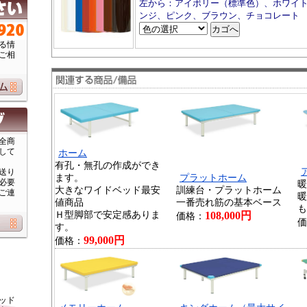
左から：アイボリー（標準色）、ホワイ
ンジ、ピンク、ブラウン、チョコレート
る情
ご相
全商
して
ホーム
有孔・無孔の作成ができ
送り
ます。
プラットホーム
必要
暖
大きなワイドベッド最安
訓練台・プラットホーム
ご連
暖
値商品
一番売れ筋の基本ベース
も
Ｈ型脚部で安定感ありま
108,000円
価格：
価
す。
99,000円
価格：
ッド