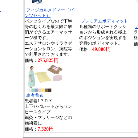
ド
フィジカルメドマー（パ
ンツセット）
パンツタイプなので下半
プレミアムボディマット
身のむくみを最大限に解
５種類のサポートクッシ
消ができるエアーマッサ
ョンから形成される極上
ラ
ージ機です。
のポジションを実現する
格
エステサロンやリラクゼ
究極のボディマット。
価
ーションサロン、病院等
49,800円
価格：
で利用されております。
275,825円
価格：
患者着衣
患者着1ＰＤＸ
上下セパレートからワン
ピースタイプ
鍼灸・マッサージなどの
施術着に
7,320円
価格：