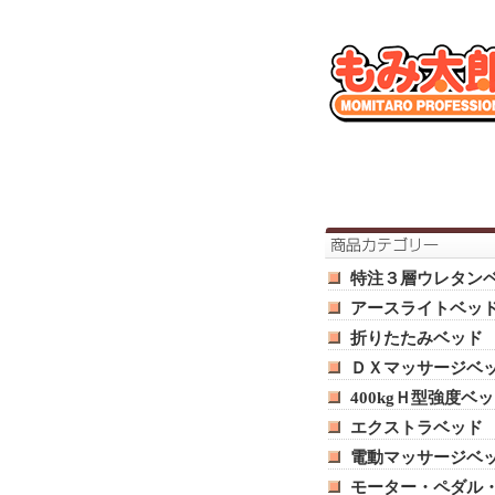
特注３層ウレタン
アースライトベッ
折りたたみベッド
ＤＸマッサージベ
400kgＨ型強度ベ
エクストラベッド
電動マッサージベ
モーター・ペダル