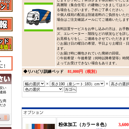
しますが予めご了承頂きます様お願いいたし
高層階（集合住宅）の建物につきましてはエ
る場合もございます。予めご了承ください。
※個人様宛の配送は別途送料のご負担をいた
場合はご注文確認メールにてご連絡いたしま
有料設置サービスをお申し込みの方は、お手
ズ、エレベーター・階段などの状況などを詳
お見積もりをし、ご連絡をさせていただきま
◇お届け日の曜日の希望。平日より土曜日・
ます。
◇お届け時に梱包されていた廃材の回収。
◇午前希望・午後希望（何時以降希望等）時
よってお受けできない場合もあります。
◆リハビリ訓練ベッド
81,000円（税別）
×
×
安い
連絡
な商
ださ
粉体加工（カラー８色）
3,6