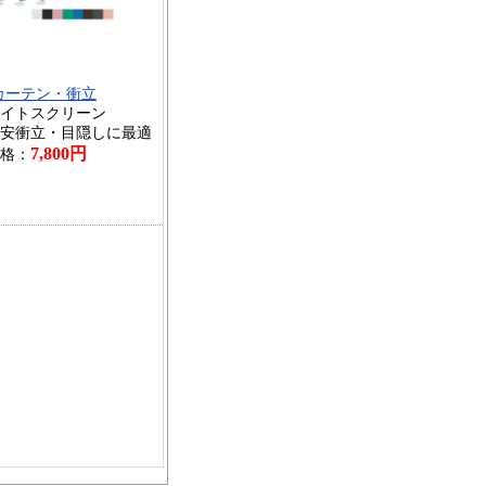
カーテン・衝立
イトスクリーン
安衝立・目隠しに最適
7,800円
格：