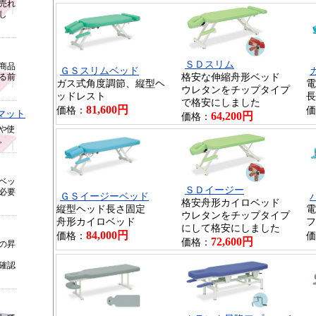
売れ
し
ＳＤスリム
商品
ＧＳスリムベッド
る前
格安な伸縮舟形ベッド
ガス式角度調節、縦型ヘ
電
ウレタンをチップタイプ
ッドレスト
長
で格安にしました
81,600円
価格：
価
マット
64,200円
価格：
や使
。
ベッ
ＳＤイージー
必要
ＧＳイージーベッド
格安舟形カイロベッド
縦型ヘッド長さ固定
電
ウレタンをチップタイプ
舟形カイロベッド
フ
にして格安にしました
84,000円
価格：
価
72,600円
価格：
の昇
確認