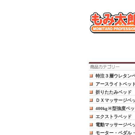
特注３層ウレタン
アースライトベッ
折りたたみベッド
ＤＸマッサージベ
400kgＨ型強度ベ
エクストラベッド
電動マッサージベ
モーター・ペダル