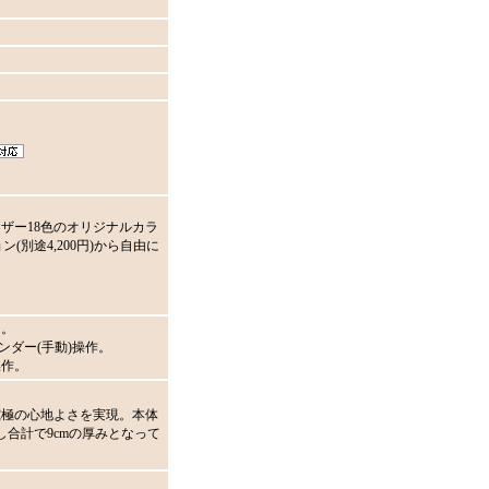
ザー18色のオリジナルカラ
ン(別途4,200円)から自由に
き。
ンダー(手動)操作。
操作。
究極の心地よさを実現。本体
合計で9cmの厚みとなって