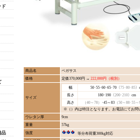
ッド
商品名
ペガサス
価格
定価370,000円 →
222,000円（税別）
ズ
幅
50･55･60･65･70
（75･80･85）
長さ
180･190
（200･210）
cm
サイズ
高さ
（40～78）
･45～83
（50～88･55～
※（）内は特注となります。お電話にてお問
ウレタン厚
9cm
重量
57kg
備品
強度
等分布荷重300kg対応