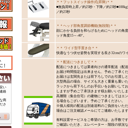
＊＊フットスイッチ操作式(昇降)＊＊
■無負荷時上昇／約25秒・下降／約23秒■100
／約23秒
＊＊ヘッド部角度調節機能(無段階)＊＊
顔にかかる負担を和らげるためにヘッドの角
ッド角度15～-40°。
＊＊ ワイド型手置き台＊＊
快適なうつ伏せ姿勢を実現する長さ32cmのワ
＊＊配送につきまして＊＊
配送につきましては業者向けの通常配送（配送
お届け時間指定は出来ません、予めご了承く
お届けは玄関先または荷下ろしでのお引渡し
大型商品の場合、サイズも大きく重量も重い
ラックから荷下ろしのお手伝いをお願いして
安い
しますが予めご了承頂きます様お願いいたし
連絡
高層階（集合住宅）の建物につきましてはエ
な商
る場合もございます。予めご了承ください。
ださ
※個人様宛の配送は別途送料のご負担をいた
場合はご注文確認メールにてご連絡いたしま
有料設置サービスをご希望の方は、お手数で
ご確認いただき、エレベーター・階段の状況