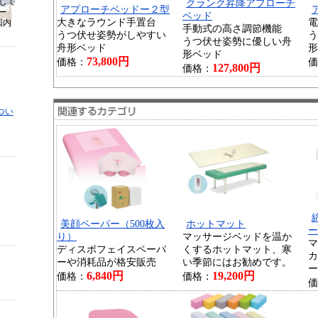
して
クランク昇降アプローチ
アプローチベッドー２型
ー
ベッド
大きなラウンド手置台
電
国内
手動式の高さ調節機能
うつ伏せ姿勢がしやすい
う
うつ伏せ姿勢に優しい舟
舟形ベッド
形
形ベッド
73,800円
価格：
価
127,800円
価格：
つい
美顔ペーパー（500枚入
ホットマット
ー
り）
マッサージベッドを温か
マ
ディスポフェイスペーパ
くするホットマット、寒
カ
ーや消耗品が格安販売
い季節にはお勧めです。
ー
6,840円
19,200円
価格：
価格：
価