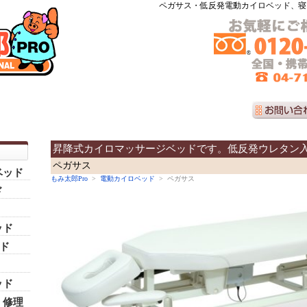
ペガサス・低反発電動カイロベッド、寝
昇降式カイロマッサージベッドです。低反発ウレタン
ペガサス
ベッド
もみ太郎Pro
>
電動カイロベッド
> ペガサス
ド
ッド
ッド
ッド
・修理