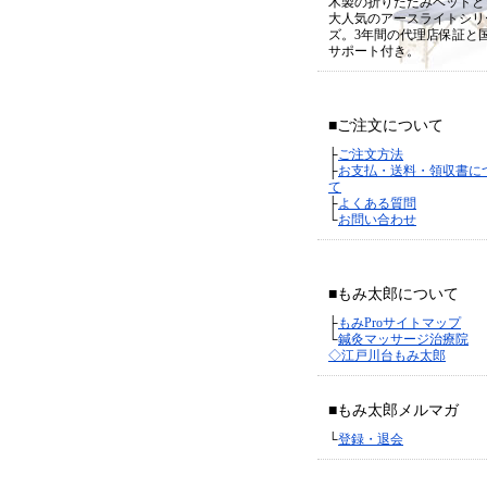
木製の折りたたみベッドと
大人気のアースライトシリ
ズ。3年間の代理店保証と
サポート付き。
■ご注文について
├
ご注文方法
├
お支払・送料・領収書に
て
├
よくある質問
└
お問い合わせ
■もみ太郎について
├
もみProサイトマップ
└
鍼灸マッサージ治療院
◇江戸川台もみ太郎
■もみ太郎メルマガ
└
登録・退会