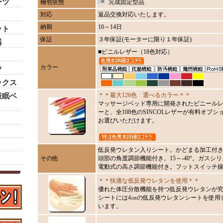
ーツ
梱包状態
完成固定型品
対応
返品交換対応いたします。
納期
10～14日
ット
保証
３年保証(モーターに限り１年保証)
器
■ビニルレザー（18色対応）
カラー
ツ
ックス
＊＊最大126色 選べるカラー＊＊
仮眠ベ
マッサージベッド専用に開発されたビニールレ
ーと、全108色のSINCOLレザーが有料オプショ
お選びいただけます。
低反発ウレタン入りシート。かどまる加工付
その他
頭部の角度調節機能付き。15～-40°。ガスシリ
電動式の高さ調節機能付き。フットスイッチ
＊＊快適な低反発ウレタンを使用＊＊
優れた体圧分散機能を持つ低反発ウレタンが
シートには4㎝の低反発ウレタンシートを使用し
います。