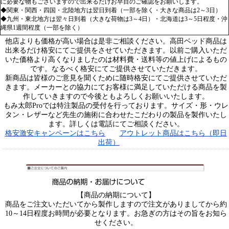
に必要な物もございますので出来るだけお早目のご確認をお願いします。
◆関東・関西・四国・北陸地方は翌日到着（一部を除く・大きな商品は2～3日）
◆九州・東北地方は翌々日到着（大きな荷物は3～4日）・北海道は3～5日程度・沖
縄県1週間程度（一部を除く）
他店よりも価格が高い場合は是非ご相談ください。高田ベッド商品は
出来るだけ格安にてご提供をさせていただきます。以前ご購入いただ
いた価格より高くなりましたのは材料費・送料等の値上げによるもの
です。なるべく格安にてご提供させていただきます。
新商品は皆様のご意見を聞くために随時格安にてご提供させていただ
きます。メーカーとの協力にてお客様に満足していただける商品を製
作していきますので今後ともよろしくお願いいたします。
もみ太郎Proでは特注製品の受付を行っております。サイズ・形・ウレ
タン・レザーなど先生の施術に合わせたこだわりの製品を製作いたし
ます。詳しくは電話にてご相談ください。
格安激安キャンペーンはこちら
アウトレット商品はこちら（即日
出荷）
【商品の納期について】
商品をご注文いただいてから製作しますので注文がありましてから約
10～14日程度お時間が必要となります。お急ぎの方はその旨をお知ら
せください。