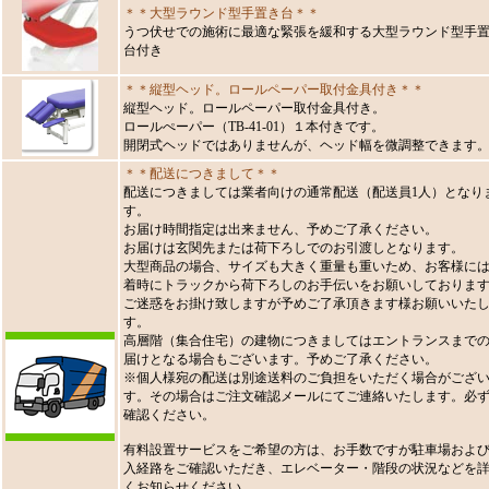
＊＊大型ラウンド型手置き台＊＊
うつ伏せでの施術に最適な緊張を緩和する大型ラウンド型手
台付き
＊＊縦型ヘッド。ロールペーパー取付金具付き＊＊
縦型ヘッド。ロールペーパー取付金具付き。
ロールぺーパー（TB-41-01）１本付きです。
開閉式ヘッドではありませんが、ヘッド幅を微調整できます
＊＊配送につきまして＊＊
配送につきましては業者向けの通常配送（配送員1人）となり
す。
お届け時間指定は出来ません、予めご了承ください。
お届けは玄関先または荷下ろしでのお引渡しとなります。
大型商品の場合、サイズも大きく重量も重いため、お客様に
着時にトラックから荷下ろしのお手伝いをお願いしておりま
ご迷惑をお掛け致しますが予めご了承頂きます様お願いいた
す。
高層階（集合住宅）の建物につきましてはエントランスまで
届けとなる場合もございます。予めご了承ください。
※個人様宛の配送は別途送料のご負担をいただく場合がござ
す。その場合はご注文確認メールにてご連絡いたします。必
確認ください。
有料設置サービスをご希望の方は、お手数ですが駐車場およ
入経路をご確認いただき、エレベーター・階段の状況などを
くお知らせください。