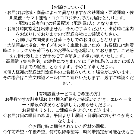
【お届けについて】
・お届けは地域・商品によって異なりますが名鉄運輸・西濃運輸・佐
川急便・ヤマト運輸・コクヨロジテムでのお届けとなります。
・配送は業者向けの通常配送（配送員1人）となります。
・お届け時間指定は出来ません、予めご了承ください。出荷時に案内
をお送りしておりますので配送会社にご確認ください。
・お届けは玄関先または荷下ろしでのお引渡しとなります。
・大型商品の場合、サイズも大きく重量も重いため、お客様には到着
時にトラックから荷下ろしのお手伝いをお願いしております。ご迷惑
をお掛け致しますが予めご了承頂きます様お願いいたします。
・高層階（集合住宅）の建物につきましては「建物1階入口または搬入
口までの配送」となります。予めご了承ください。
※個人様宛の配送は別途送料のご負担をいただく場合がございます。
その場合はご注文確認メールにてご連絡いたします。必ずご確認くだ
さい。
【有料設置サービスをご希望の方】
お手数ですが駐車場および搬入経路をご確認いただき、エレベータ
ー・階段の状況などを詳しくお知らせください。
お見積もりをし、ご連絡をさせていただきます。
◇お届け日の曜日の希望。平日より土曜日・日曜日の方が料金が高く
なります。
◇お届け時に梱包されていた廃材の回収。
◇午前希望・午後希望。何時以降希望等、時間帯指定が可能な便もご