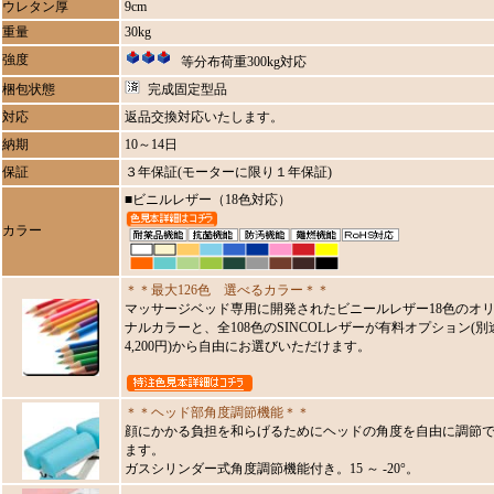
ウレタン厚
9cm
重量
30kg
強度
等分布荷重300kg対応
梱包状態
完成固定型品
対応
返品交換対応いたします。
納期
10～14日
保証
３年保証(モーターに限り１年保証)
■ビニルレザー（18色対応）
カラー
＊＊最大126色 選べるカラー＊＊
マッサージベッド専用に開発されたビニールレザー18色のオ
ナルカラーと、全108色のSINCOLレザーが有料オプション(別
4,200円)から自由にお選びいただけます。
＊＊ヘッド部角度調節機能＊＊
顔にかかる負担を和らげるためにヘッドの角度を自由に調節
ます。
ガスシリンダー式角度調節機能付き。15 ～ -20°。