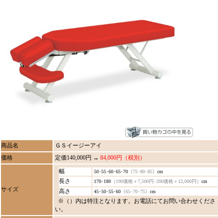
商品名
ＧＳイージーアイ
価格
定価140,000円 →
84,000円（税別）
幅
50･55･60･65･70
（75･80･85）
cm
長さ
170･180
（190価格＋7,500円･200価格＋12,000円）
cm
サイズ
高さ
45･50･55･60
（65･70･75）
cm
※（）内は特注となります。お電話にてお問い合わせくださ
い。