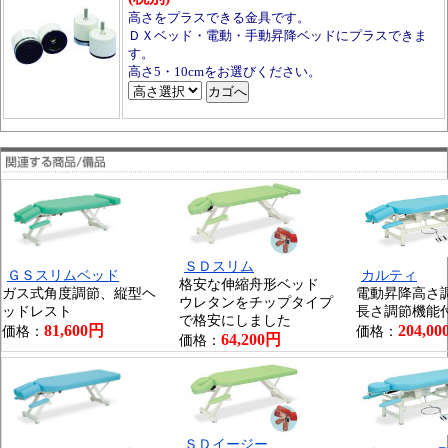
高さをプラスできる金具です。
ＤＸベッド・電動・手動昇降ベッドにプラスできま
す。
高さ5・10cmをお選びください。
ＳＤスリム
ＧＳスリムベッド
カルティ
格安な伸縮舟形ベッド
ガス式角度調節、縦型ヘ
電動昇降高さ
ウレタンをチップタイプ
ッドレスト
長さ調節機能
で格安にしました
81,600円
204,0
価格：
価格：
64,200円
価格：
ＳＤイージー