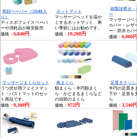
綿製診察台・
美顔ペーパー（500枚入
ホットマット
ー
り）
マッサージベッドを温か
マッサージベ
ディスポフェイスペーパ
くするホットマット、寒
カバー・レザ
ーや消耗品が格安販売
い季節にはお勧めです。
ー・防水カバ
6,840円
19,200円
価格：
価格：
6,000
価格：
マッサージまくらセット
角まくら
足置きクッシ
うつ伏せ用フェイスマッ
額まくら・半円額まく
半円の足置き
ト・バストマットのセッ
ら・かどまるまくらなど
下や・足首を
ト商品です。
の頭部のまくら
ら
9,300円
972円
3,540
価格：
価格：
価格：