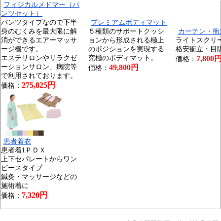
フィジカルメドマー（パ
ンツセット）
パンツタイプなので下半
プレミアムボディマット
身のむくみを最大限に解
５種類のサポートクッシ
カーテン・衝
消ができるエアーマッサ
ョンから形成される極上
ライトスクリ
ージ機です。
のポジションを実現する
格安衝立・目
エステサロンやリラクゼ
究極のボディマット。
7,800
価格：
ーションサロン、病院等
49,800円
価格：
で利用されております。
275,825円
価格：
患者着衣
患者着1ＰＤＸ
上下セパレートからワン
ピースタイプ
鍼灸・マッサージなどの
施術着に
7,320円
価格：