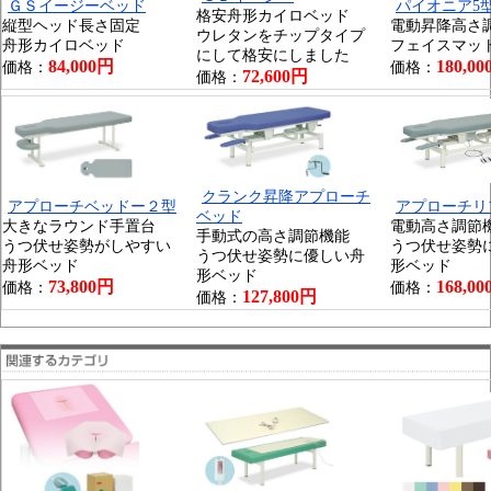
ＧＳイージーベッド
パイオニア5
格安舟形カイロベッド
縦型ヘッド長さ固定
電動昇降高さ
ウレタンをチップタイプ
舟形カイロベッド
フェイスマッ
にして格安にしました
84,000円
180,0
価格：
価格：
72,600円
価格：
クランク昇降アプローチ
アプローチベッドー２型
アプローチリ
ベッド
大きなラウンド手置台
電動高さ調節
手動式の高さ調節機能
うつ伏せ姿勢がしやすい
うつ伏せ姿勢
うつ伏せ姿勢に優しい舟
舟形ベッド
形ベッド
形ベッド
73,800円
168,0
価格：
価格：
127,800円
価格：