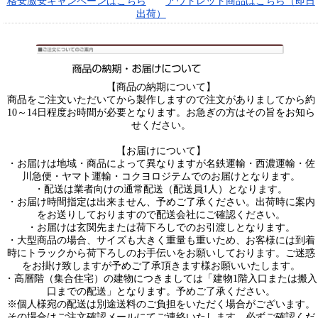
格安激安キャンペーンはこちら
アウトレット商品はこちら（即日
出荷）
【商品の納期について】
商品をご注文いただいてから製作しますので注文がありましてから約
10～14日程度お時間が必要となります。お急ぎの方はその旨をお知ら
せください。
【お届けについて】
・お届けは地域・商品によって異なりますが名鉄運輸・西濃運輸・佐
川急便・ヤマト運輸・コクヨロジテムでのお届けとなります。
・配送は業者向けの通常配送（配送員1人）となります。
・お届け時間指定は出来ません、予めご了承ください。出荷時に案内
をお送りしておりますので配送会社にご確認ください。
・お届けは玄関先または荷下ろしでのお引渡しとなります。
・大型商品の場合、サイズも大きく重量も重いため、お客様には到着
時にトラックから荷下ろしのお手伝いをお願いしております。ご迷惑
をお掛け致しますが予めご了承頂きます様お願いいたします。
・高層階（集合住宅）の建物につきましては「建物1階入口または搬入
口までの配送」となります。予めご了承ください。
※個人様宛の配送は別途送料のご負担をいただく場合がございます。
その場合はご注文確認メールにてご連絡いたします。必ずご確認くだ