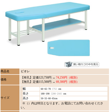
商品名
ビオレ
【有孔】定価123,750円 →
74,250円（税別）
価格
【無孔】定価115,500円 →
69,300円（税別）
幅
60･65･70
（75）
cm
長さ
180･190
（200･210）
cm
サイズ
高さ
50･55･60･65cm
※（）内は特注となります。お電話にてお問い合わせくださ
い。