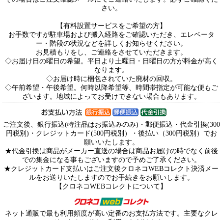
さい。
【有料設置サービスをご希望の方】
お手数ですが駐車場および搬入経路をご確認いただき、エレベータ
ー・階段の状況などを詳しくお知らせください。
お見積もりをし、ご連絡をさせていただきます。
◇お届け日の曜日の希望。平日より土曜日・日曜日の方が料金が高く
なります。
◇お届け時に梱包されていた廃材の回収。
◇午前希望・午後希望。何時以降希望等、時間帯指定が可能な便もご
ざいます。地域によってお受けできない場合もあります。
ご注文後、銀行振込(特注品はお振込みのみ)・郵便振込・代金引換(300
円税別)・クレジットカード(500円税別）・後払い（300円税別）でお
願いいたします。
★代金引換は商品がメーカー直送の場合は商品お届けの時でなく前後
での集金になる事もございますので予めご了承ください。
★クレジットカード支払いはご注文後クロネコWEBコレクト決済メー
ルをお送りいたしますのでお手続きをお願いします。
【クロネコWEBコレクトについて】
ネット通販で最も利用頻度が高い定番のお支払方法です。主要なクレ