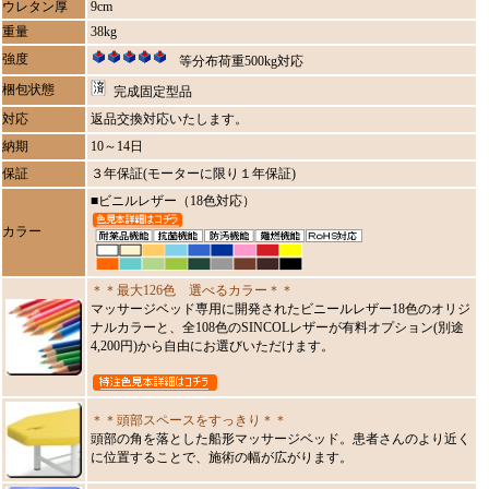
ウレタン厚
9cm
重量
38kg
強度
等分布荷重500kg対応
梱包状態
完成固定型品
対応
返品交換対応いたします。
納期
10～14日
保証
３年保証(モーターに限り１年保証)
■ビニルレザー（18色対応）
カラー
＊＊最大126色 選べるカラー＊＊
マッサージベッド専用に開発されたビニールレザー18色のオリジ
ナルカラーと、全108色のSINCOLレザーが有料オプション(別途
4,200円)から自由にお選びいただけます。
＊＊頭部スペースをすっきり＊＊
頭部の角を落とした船形マッサージベッド。患者さんのより近く
に位置することで、施術の幅が広がります。