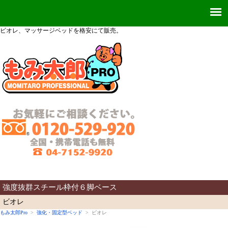
ビオレ、
マッサージベッドを格安にて販売。
強度抜群スチール枠付６脚ベース
ビオレ
もみ太郎Pro
>
強化・固定型ベッド
> ビオレ