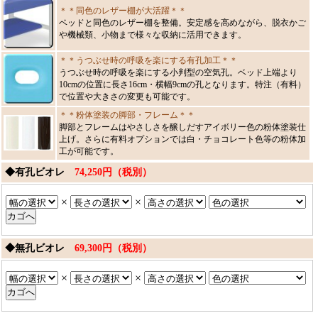
＊＊同色のレザー棚が大活躍＊＊
ベッドと同色のレザー棚を整備。安定感を高めながら、脱衣かご
や機械類、小物まで様々な収納に活用できます。
＊＊うつぶせ時の呼吸を楽にする有孔加工＊＊
うつぶせ時の呼吸を楽にする小判型の空気孔。ベッド上端より
10cmの位置に長さ16cm・横幅9cmの孔となります。特注（有料）
で位置や大きさの変更も可能です。
＊＊粉体塗装の脚部・フレーム＊＊
脚部とフレームはやさしさを醸しだすアイボリー色の粉体塗装仕
上げ。さらに有料オプションでは白・チョコレート色等の粉体加
工が可能です。
◆有孔ビオレ
74,250円（税別）
×
×
◆無孔ビオレ
69,300円（税別）
×
×