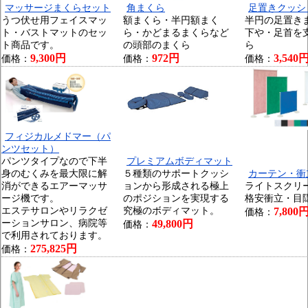
マッサージまくらセット
角まくら
足置きクッシ
うつ伏せ用フェイスマッ
額まくら・半円額まく
半円の足置き
ト・バストマットのセッ
ら・かどまるまくらなど
下や・足首を
ト商品です。
の頭部のまくら
ら
9,300円
972円
3,540
価格：
価格：
価格：
フィジカルメドマー（パ
ンツセット）
パンツタイプなので下半
プレミアムボディマット
身のむくみを最大限に解
５種類のサポートクッシ
カーテン・衝
消ができるエアーマッサ
ョンから形成される極上
ライトスクリ
ージ機です。
のポジションを実現する
格安衝立・目
エステサロンやリラクゼ
究極のボディマット。
7,800
価格：
ーションサロン、病院等
49,800円
価格：
で利用されております。
275,825円
価格：