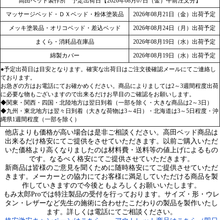
高田ベッド製作所 予定出荷日【2026年08月07日（金）午前注文分】
マッサージベッド・ＤＸベッド・粉体塗装品
2026年08月21日（金）出荷予定
メッキ塗装品・オリコベッド・差込ベッド
2026年08月24日（月）出荷予定
まくら・消耗品在庫品
2026年08月19日（水）出荷予定
綿製カバー
2026年08月19日（水）出荷予定
●予定出荷日は目安となります。確実な出荷日はご注文後確認メールにてご連絡し
ております。
お急ぎの方はお電話にてお確かめください。商品によりましては2～3週間程度出荷
に必要な物もございますので出来るだけお早目のご確認をお願いします。
◆関東・関西・四国・北陸地方は翌日到着（一部を除く・大きな商品は2～3日）
◆九州・東北地方は翌々日到着（大きな荷物は3～4日）・北海道は3～5日程度・沖
縄県1週間程度（一部を除く）
他店よりも価格が高い場合は是非ご相談ください。高田ベッド商品は
出来るだけ格安にてご提供をさせていただきます。以前ご購入いただ
いた価格より高くなりましたのは材料費・送料等の値上げによるもの
です。なるべく格安にてご提供させていただきます。
新商品は皆様のご意見を聞くために随時格安にてご提供させていただ
きます。メーカーとの協力にてお客様に満足していただける商品を製
作していきますので今後ともよろしくお願いいたします。
もみ太郎Proでは特注製品の受付を行っております。サイズ・形・ウレ
タン・レザーなど先生の施術に合わせたこだわりの製品を製作いたし
ます。詳しくは電話にてご相談ください。