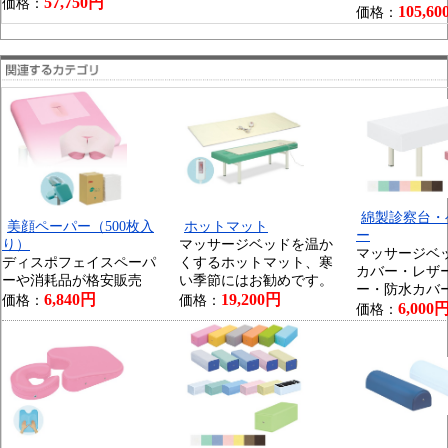
57,750円
価格：
105,6
価格：
綿製診察台・
美顔ペーパー（500枚入
ホットマット
ー
り）
マッサージベッドを温か
マッサージベ
ディスポフェイスペーパ
くするホットマット、寒
カバー・レザ
ーや消耗品が格安販売
い季節にはお勧めです。
ー・防水カバ
6,840円
19,200円
価格：
価格：
6,000
価格：