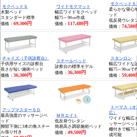
モクベッドＳ
モクベッドＳ
ワイドモクマット
柔らかな寝心
木製ベッド
幅広ワイドモクベッド
ッド
スタンダード標準
幅75～90㎝作成
低反発ウレタ
69,300円
117,480円
価格：
価格：
74,58
価格：
チャイズ（子供診察台）
スタンロン
スチールベッド
子供用サイズの診察台
幅広ワイドな
診察台の標準モデル
長さが短い施術ベッド
幅75～90㎝
36,300円
価格：
36,300円
59,40
価格：
価格：
トーマス（オ
アップマスターＳＤ
広）
最高強度のマッサージベ
ＭＲエイト
ワイドな幅広
ッド
低反発ウレタン
ッサージベッ
脚部下側に3本の角スチー
簡易高さ調節施術ベッド
棚付きで幅75
ル張り付き
49,500円
価格：
成可能