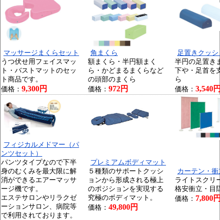
マッサージまくらセット
角まくら
足置きクッシ
うつ伏せ用フェイスマッ
額まくら・半円額まく
半円の足置き
ト・バストマットのセッ
ら・かどまるまくらなど
下や・足首を
ト商品です。
の頭部のまくら
ら
9,300円
972円
3,540
価格：
価格：
価格：
フィジカルメドマー（パ
ンツセット）
パンツタイプなので下半
プレミアムボディマット
身のむくみを最大限に解
５種類のサポートクッシ
カーテン・衝
消ができるエアーマッサ
ョンから形成される極上
ライトスクリ
ージ機です。
のポジションを実現する
格安衝立・目
エステサロンやリラクゼ
究極のボディマット。
7,800
価格：
ーションサロン、病院等
49,800円
価格：
で利用されております。