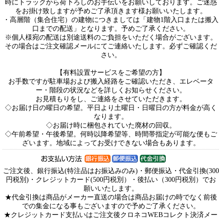
時にトラックから荷下ろしのお手伝いをお願いしております。ご迷惑
をお掛け致しますが予めご了承頂きます様お願いいたします。
・高層階（集合住宅）の建物につきましては「建物1階入口または搬入
口までの配送」となります。予めご了承ください。
※個人様宛の配送は別途送料のご負担をいただく場合がございます。
その場合はご注文確認メールにてご連絡いたします。必ずご確認くだ
さい。
【有料設置サービスをご希望の方】
お手数ですが駐車場および搬入経路をご確認いただき、エレベータ
ー・階段の状況などを詳しくお知らせください。
お見積もりをし、ご連絡をさせていただきます。
◇お届け日の曜日の希望。平日より土曜日・日曜日の方が料金が高く
なります。
◇お届け時に梱包されていた廃材の回収。
◇午前希望・午後希望。何時以降希望等、時間帯指定が可能な便もご
ざいます。地域によってお受けできない場合もあります。
ご注文後、銀行振込(特注品はお振込みのみ)・郵便振込・代金引換(300
円税別)・クレジットカード(500円税別）・後払い（300円税別）でお
願いいたします。
★代金引換は商品がメーカー直送の場合は商品お届けの時でなく前後
での集金になる事もございますので予めご了承ください。
★クレジットカード支払いはご注文後クロネコWEBコレクト決済メー