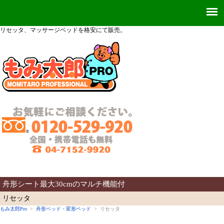
リセッタ、
マッサージベッドを格安にて販売。
舟形シート最大30cmのマルチ機能付
リセッタ
もみ太郎Pro
>
舟形ベッド・変形ベッド
> リセッタ