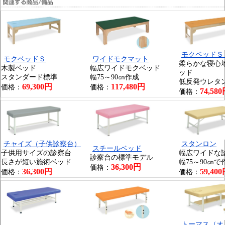
モクベッドＳ
モクベッドＳ
ワイドモクマット
柔らかな寝心
木製ベッド
幅広ワイドモクベッド
ッド
スタンダード標準
幅75～90㎝作成
低反発ウレタ
69,300円
117,480円
価格：
価格：
74,58
価格：
チャイズ（子供診察台）
スタンロン
スチールベッド
子供用サイズの診察台
幅広ワイドな
診察台の標準モデル
長さが短い施術ベッド
幅75～90㎝
36,300円
価格：
36,300円
59,40
価格：
価格：
トーマス（オ