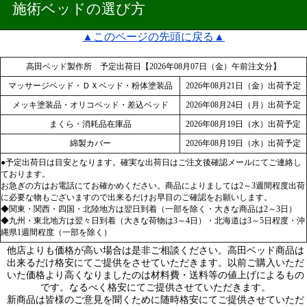
施術ベッドの選び方
▲このページの先頭に戻る▲
高田ベッド製作所 予定出荷日【2026年08月07日（金）午前注文分】
マッサージベッド・ＤＸベッド・粉体塗装品
2026年08月21日（金）出荷予定
メッキ塗装品・オリコベッド・差込ベッド
2026年08月24日（月）出荷予定
まくら・消耗品在庫品
2026年08月19日（水）出荷予定
綿製カバー
2026年08月19日（水）出荷予定
●予定出荷日は目安となります。確実な出荷日はご注文後確認メールにてご連絡し
ております。
お急ぎの方はお電話にてお確かめください。商品によりましては2～3週間程度出荷
に必要な物もございますので出来るだけお早目のご確認をお願いします。
◆関東・関西・四国・北陸地方は翌日到着（一部を除く・大きな商品は2～3日）
◆九州・東北地方は翌々日到着（大きな荷物は3～4日）・北海道は3～5日程度・沖
縄県1週間程度（一部を除く）
他店よりも価格が高い場合は是非ご相談ください。高田ベッド商品は
出来るだけ格安にてご提供をさせていただきます。以前ご購入いただ
いた価格より高くなりましたのは材料費・送料等の値上げによるもの
です。なるべく格安にてご提供させていただきます。
新商品は皆様のご意見を聞くために随時格安にてご提供させていただ