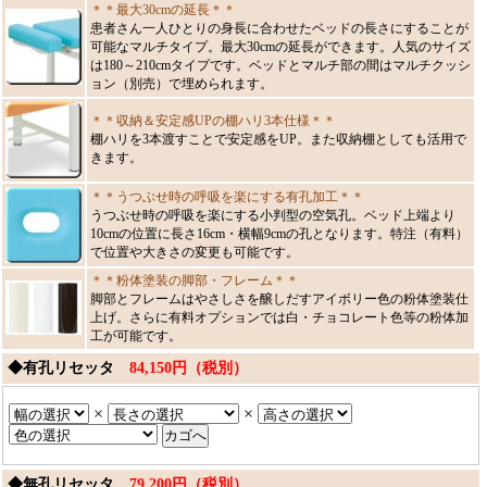
＊＊最大30cmの延長＊＊
患者さん一人ひとりの身長に合わせたベッドの長さにすることが
可能なマルチタイプ。最大30cmの延長ができます。人気のサイズ
は180～210cmタイプです。ベッドとマルチ部の間はマルチクッシ
ョン（別売）で埋められます。
＊＊収納＆安定感UPの棚ハリ3本仕様＊＊
棚ハリを3本渡すことで安定感をUP。また収納棚としても活用で
きます。
＊＊うつぶせ時の呼吸を楽にする有孔加工＊＊
うつぶせ時の呼吸を楽にする小判型の空気孔。ベッド上端より
10cmの位置に長さ16cm・横幅9cmの孔となります。特注（有料）
で位置や大きさの変更も可能です。
＊＊粉体塗装の脚部・フレーム＊＊
脚部とフレームはやさしさを醸しだすアイボリー色の粉体塗装仕
上げ。さらに有料オプションでは白・チョコレート色等の粉体加
工が可能です。
◆有孔リセッタ
84,150円（税別）
×
×
◆無孔リセッタ
79,200円（税別）