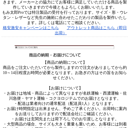
きます。メーカーとの協力にてお客様に満足していただける商品を製
作していきますので今後ともよろしくお願いいたします。
もみ太郎Proでは特注製品の受付を行っております。サイズ・形・ウレ
タン・レザーなど先生の施術に合わせたこだわりの製品を製作いたし
ます。詳しくは電話にてご相談ください。
格安激安キャンペーンはこちら
アウトレット商品はこちら（即日
出荷）
【商品の納期について】
商品をご注文いただいてから製作しますので注文がありましてから約
10～14日程度お時間が必要となります。お急ぎの方はその旨をお知ら
せください。
【お届けについて】
・お届けは地域・商品によって異なりますが名鉄運輸・西濃運輸・佐
川急便・ヤマト運輸・コクヨロジテムでのお届けとなります。
・配送は業者向けの通常配送（配送員1人）となります。
・お届け時間指定は出来ません、予めご了承ください。出荷時に案内
をお送りしておりますので配送会社にご確認ください。
・お届けは玄関先または荷下ろしでのお引渡しとなります。
・大型商品の場合、サイズも大きく重量も重いため、お客様には到着