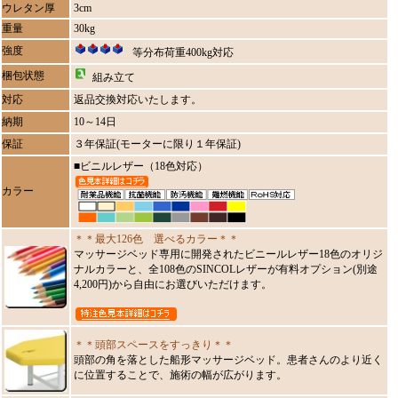
ウレタン厚
3cm
重量
30kg
強度
等分布荷重400kg対応
梱包状態
組み立て
対応
返品交換対応いたします。
納期
10～14日
保証
３年保証(モーターに限り１年保証)
■ビニルレザー（18色対応）
カラー
＊＊最大126色 選べるカラー＊＊
マッサージベッド専用に開発されたビニールレザー18色のオリジ
ナルカラーと、全108色のSINCOLレザーが有料オプション(別途
4,200円)から自由にお選びいただけます。
＊＊頭部スペースをすっきり＊＊
頭部の角を落とした船形マッサージベッド。患者さんのより近く
に位置することで、施術の幅が広がります。