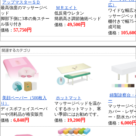
アップマスターＳＤ
広）
最高強度のマッサージベ
ＭＲエイト
ワイドな幅広
ッド
低反発ウレタン
ッサージベッ
脚部下側に3本の角スチー
簡易高さ調節施術ベッド
棚付きで幅75
ル張り付き
49,500円
価格：
成可能
57,750円
価格：
105,6
価格：
綿製診察台・
美顔ペーパー（500枚入
ホットマット
ー
り）
マッサージベッドを温か
マッサージベ
ディスポフェイスペーパ
くするホットマット、寒
カバー・レザ
ーや消耗品が格安販売
い季節にはお勧めです。
ー・防水カバ
6,840円
19,200円
価格：
価格：
6,000
価格：