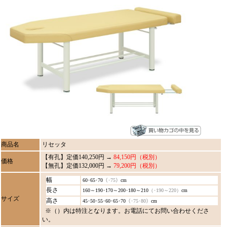
商品名
リセッタ
【有孔】定価140,250円 →
84,150円（税別）
価格
【無孔】定価132,000円 →
79,200円（税別）
幅
60･65･70
（･75）
cm
長さ
160～190･170～200･180～210
（･190～220）
cm
サイズ
高さ
45･50･55･60･65･70
（･75･80）
cm
※（）内は特注となります。お電話にてお問い合わせくださ
い。