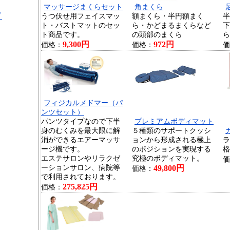
マッサージまくらセット
角まくら
ド
うつ伏せ用フェイスマッ
額まくら・半円額まく
半
ト・バストマットのセッ
ら・かどまるまくらなど
下
ト商品です。
の頭部のまくら
ら
9,300円
972円
価格：
価格：
価
フィジカルメドマー（パ
ンツセット）
パンツタイプなので下半
プレミアムボディマット
身のむくみを最大限に解
５種類のサポートクッシ
消ができるエアーマッサ
ョンから形成される極上
ラ
ージ機です。
のポジションを実現する
格
エステサロンやリラクゼ
究極のボディマット。
価
ーションサロン、病院等
49,800円
価格：
で利用されております。
275,825円
価格：