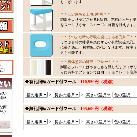
もございます。
＊＊安定感ある上段H型脚＊＊
脚部をより安定させるH型脚。左右にわたす梁
をスッキリさせ、スムーズに施術を行えます
＊＊うつぶせ時の呼吸を楽にする有孔加工＊
うつぶせ時の呼吸を楽にする小判型の空気孔。ベ
に長さ16cm・横幅9cmの孔となります。特
更も可能です。
＊＊粉体塗装の脚部・フレーム＊＊
脚部とフレームはやさしさを醸しだすアイボ
らに有料オプションでは白・チョコレート色
◆有孔回転ガード付マール
110,550円（税別）
安い
×
×
連絡
な商
◆無孔回転ガード付マール
105,600円（税別）
ださ
×
×