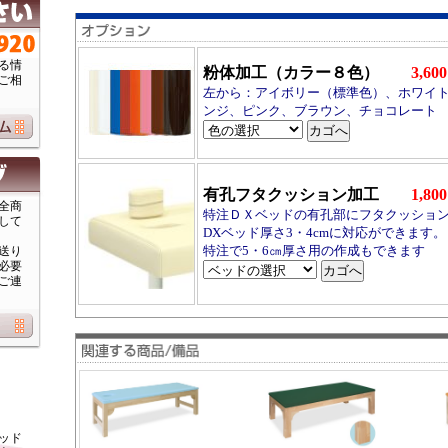
る情
粉体加工（カラー８色）
3,6
ご相
左から：アイボリー（標準色）、ホワイ
ンジ、ピンク、ブラウン、チョコレート
有孔フタクッション加工
1,8
全商
特注ＤＸベッドの有孔部にフタクッショ
して
DXベッド厚さ3・4cmに対応ができます。
特注で5・6㎝厚さ用の作成もできます
送り
必要
ご連
ッド