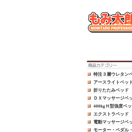
特注３層ウレタン
アースライトベッ
折りたたみベッド
ＤＸマッサージベ
400kgＨ型強度ベ
エクストラベッド
電動マッサージベ
モーター・ペダル