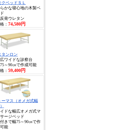
モクベッドＳＬ
らかな寝心地の木製ベ
ド
反発ウレタン
74,580円
格：
スタンロン
広ワイドな診察台
75～90㎝で作成可能
59,400円
格：
トーマス（オメガ式幅
）
イドな幅広オメガ式マ
サージベッド
付きで幅75～90㎝で作
可能