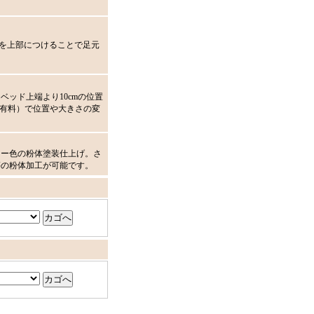
を上部につけることで足元
。
＊
ッド上端より10cmの位置
注（有料）で位置や大きさの変
リー色の粉体塗装仕上げ。さ
等の粉体加工が可能です。