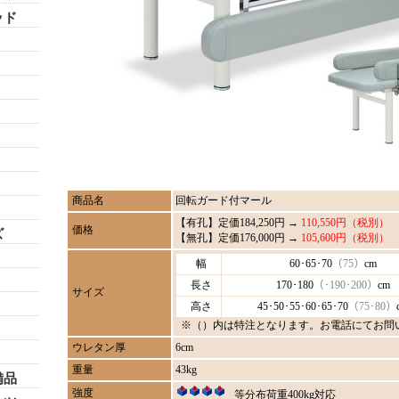
ッド
商品名
回転ガード付マール
【有孔】定価184,250円 →
110,550円（税別）
価格
ズ
【無孔】定価176,000円 →
105,600円（税別）
幅
60･65･70
（75）
cm
長さ
170･180
（･190･200）
cm
サイズ
高さ
45･50･55･60･65･70
（75･80）
※（）内は特注となります。お電話にてお問
ウレタン厚
6cm
重量
43kg
備品
強度
等分布荷重400kg対応