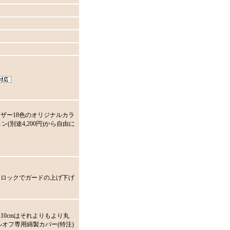
ザー18色のオリジナルカラ
ン(別途4,200円)から自由に
チロックでガードの上げ下げ
10cmはそれよりもより丸
オフ専用綿製カバー(特注)