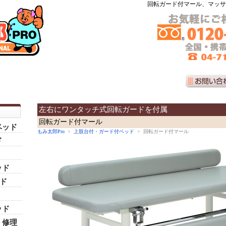
回転ガード付マール、
マッサ
左右にワンタッチ式回転ガードを付属
回転ガード付マール
ベッド
もみ太郎Pro
>
上肢台付・ガード付ベッド
> 回転ガード付マール
ド
ッド
ッド
ッド
・修理