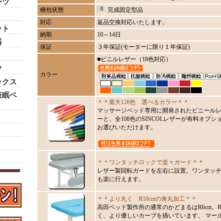
ーツ
梱包状態
完成固定型品
対応
返品交換対応いたします。
ット
納期
10～14日
器
保証
３年保証(モーターに限り１年保証)
■ビニルレザー（18色対応）
ツ
カラー
ックス
仮眠ベ
＊＊最大126色 選べるカラー＊＊
マッサージベッド専用に開発されたビニールレ
ーと、全108色のSINCOLレザーが有料オプショ
お選びいただけます。
＊＊ワンタッチロックで楽々ガード＊＊
レザー製回転ガードを左右に設置。ワンタッ
も楽に行えます。
＊＊より丸く R10cmの角丸加工＊＊
高田ベッド製作所の通常のかどまるはR6cm。R
く、より優しいカーブを描いています。 マール