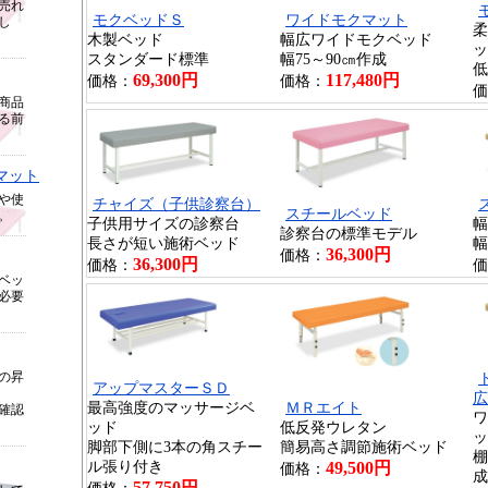
売れ
モクベッドＳ
ワイドモクマット
し
柔
木製ベッド
幅広ワイドモクベッド
ッ
スタンダード標準
幅75～90㎝作成
低
69,300円
117,480円
価格：
価格：
価
商品
る前
マット
や使
チャイズ（子供診察台）
スチールベッド
。
子供用サイズの診察台
幅
診察台の標準モデル
長さが短い施術ベッド
幅
36,300円
価格：
36,300円
価格：
価
ベッ
必要
の昇
アップマスターＳＤ
広
最高強度のマッサージベ
ＭＲエイト
確認
ワ
ッド
低反発ウレタン
ッ
脚部下側に3本の角スチー
簡易高さ調節施術ベッド
棚
ル張り付き
49,500円
価格：
成
57,750円