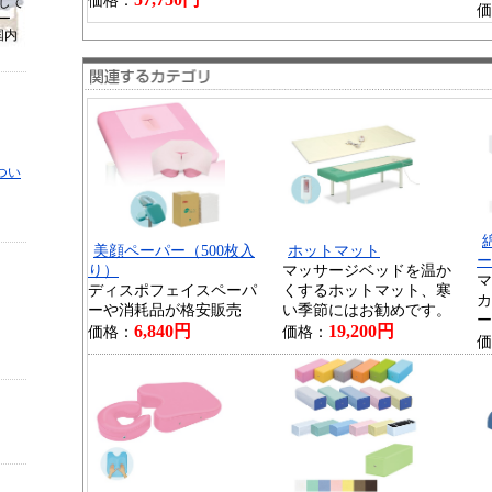
価格：
して
価
ー
国内
つい
美顔ペーパー（500枚入
ホットマット
ー
り）
マッサージベッドを温か
マ
ディスポフェイスペーパ
くするホットマット、寒
カ
ーや消耗品が格安販売
い季節にはお勧めです。
ー
6,840円
19,200円
価格：
価格：
価