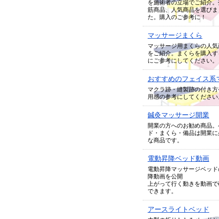
を施術者の立場でご紹介。
筋商品、人気商品を選びま
た。購入のご参考に！
マッサージまくら
マッサージ用まくらの人気
をご紹介。まくらを購入す
にご参考にしてください。
おすすめのフェイス系
マクラ跡・縫製跡の付き方
用感の参考にしてください
鍼灸マッサージ開業
開業の方へのお勧め商品。
ド・まくら・備品は開業に
な商品です。
電動昇降ベッド動画
電動昇降マッサージベッド
降動画を公開
上がって行く動きを動画で
できます。
アースライトベッド