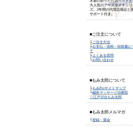
木製の折りたたみベッドと
大人気のアースライトシリ
ズ。3年間の代理店保証と
サポート付き。
■ご注文について
├
ご注文方法
├
お支払・送料・領収書に
て
├
よくある質問
└
お問い合わせ
■もみ太郎について
├
もみProサイトマップ
└
鍼灸マッサージ治療院
◇江戸川台もみ太郎
■もみ太郎メルマガ
└
登録・退会