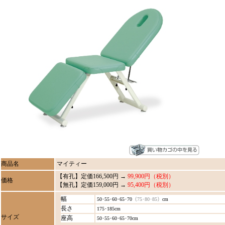
商品名
マイティー
【有孔】定価166,500円 →
99,900円（税別）
価格
【無孔】定価159,000円 →
95,400円（税別）
幅
50･55･60･65･70
（75･80･85）
cm
長さ
175･185
cm
サイズ
座高
50･55･60･65･70
cm