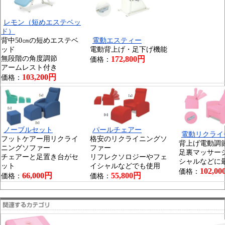
レモン（短めエステベッ
ド）
背中50㎝の短めエステベ
電動エスティー
ッド
電動背上げ・足下げ機能
無段階の角度調節
172,800円
価格：
アームレスト付き
103,200円
価格：
ノーブルセット
パールチェアー
電動リクライ
フットケアー用リクライ
格安のリクライニングソ
背上げ電動調
ニングソファー
ファー
足裏マッサー
チェアーと足置き台がセ
リフレクソロジーやフェ
シャルなどに
ット
イシャルなどでも使用
102,0
価格：
66,000円
55,800円
価格：
価格：