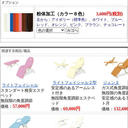
粉体加工（カラー８色）
3,600円(税別)
左から：アイボリー（標準色）、ホワイト、ブルー、
レッド、オレンジ、ピンク、ブラウン、チョコレート
ライトフェイシャル２型
ジェンヌ
ライトフェイシャル
安定感のあるアームレス
ガス式角度調
スタンダート格安エステ
ト付き
無段階の角度
ベッド
無段階角度調節エステベ
安定感のある
無段階の角度調節
ッド
ト月
57,000円
価格：
69,000円
132,6
価格：
価格：