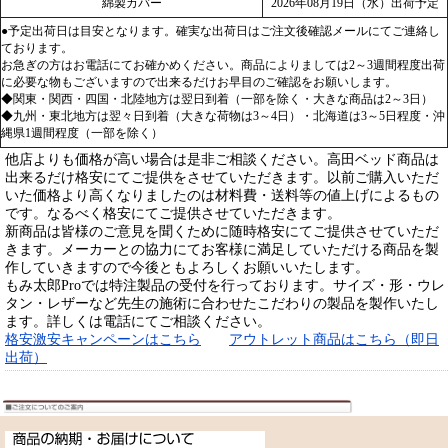
綿製カバー
2026年08月19日（水）出荷予定
●予定出荷日は目安となります。確実な出荷日はご注文後確認メールにてご連絡し
ております。
お急ぎの方はお電話にてお確かめください。商品によりましては2～3週間程度出荷
に必要な物もございますので出来るだけお早目のご確認をお願いします。
◆関東・関西・四国・北陸地方は翌日到着（一部を除く・大きな商品は2～3日）
◆九州・東北地方は翌々日到着（大きな荷物は3～4日）・北海道は3～5日程度・沖
縄県1週間程度（一部を除く）
他店よりも価格が高い場合は是非ご相談ください。高田ベッド商品は
出来るだけ格安にてご提供をさせていただきます。以前ご購入いただ
いた価格より高くなりましたのは材料費・送料等の値上げによるもの
です。なるべく格安にてご提供させていただきます。
新商品は皆様のご意見を聞くために随時格安にてご提供させていただ
きます。メーカーとの協力にてお客様に満足していただける商品を製
作していきますので今後ともよろしくお願いいたします。
もみ太郎Proでは特注製品の受付を行っております。サイズ・形・ウレ
タン・レザーなど先生の施術に合わせたこだわりの製品を製作いたし
ます。詳しくは電話にてご相談ください。
格安激安キャンペーンはこちら
アウトレット商品はこちら（即日
出荷）