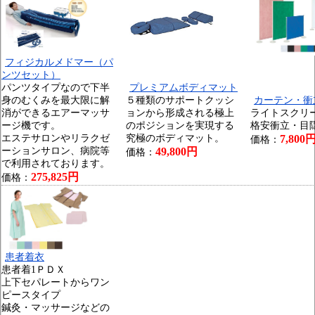
フィジカルメドマー（パ
ンツセット）
パンツタイプなので下半
プレミアムボディマット
身のむくみを最大限に解
５種類のサポートクッシ
カーテン・衝
消ができるエアーマッサ
ョンから形成される極上
ライトスクリ
ージ機です。
のポジションを実現する
格安衝立・目
エステサロンやリラクゼ
究極のボディマット。
7,800
価格：
ーションサロン、病院等
49,800円
価格：
で利用されております。
275,825円
価格：
患者着衣
患者着1ＰＤＸ
上下セパレートからワン
ピースタイプ
鍼灸・マッサージなどの