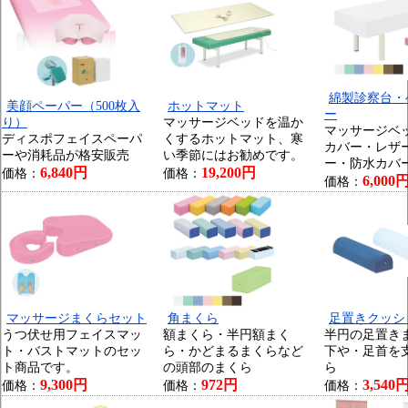
綿製診察台・
美顔ペーパー（500枚入
ホットマット
ー
り）
マッサージベッドを温か
マッサージベ
ディスポフェイスペーパ
くするホットマット、寒
カバー・レザ
ーや消耗品が格安販売
い季節にはお勧めです。
ー・防水カバ
6,840円
19,200円
価格：
価格：
6,000
価格：
マッサージまくらセット
角まくら
足置きクッシ
うつ伏せ用フェイスマッ
額まくら・半円額まく
半円の足置き
ト・バストマットのセッ
ら・かどまるまくらなど
下や・足首を
ト商品です。
の頭部のまくら
ら
9,300円
972円
3,540
価格：
価格：
価格：