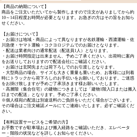
【商品の納期について】
商品をご注文いただいてから製作しますので注文がありましてから約
10～14日程度お時間が必要となります。お急ぎの方はその旨をお知ら
せください。
【お届けについて】
・お届けは地域・商品によって異なりますが名鉄運輸・西濃運輸・佐
川急便・ヤマト運輸・コクヨロジテムでのお届けとなります。
・配送は業者向けの通常配送（配送員1人）となります。
・お届け時間指定は出来ません、予めご了承ください。出荷時に案内
をお送りしておりますので配送会社にご確認ください。
・お届けは玄関先または荷下ろしでのお引渡しとなります。
・大型商品の場合、サイズも大きく重量も重いため、お客様には到着
時にトラックから荷下ろしのお手伝いをお願いしております。ご迷惑
をお掛け致しますが予めご了承頂きます様お願いいたします。
・高層階（集合住宅）の建物につきましては「建物1階入口または搬入
口までの配送」となります。予めご了承ください。
※個人様宛の配送は別途送料のご負担をいただく場合がございます。
その場合はご注文確認メールにてご連絡いたします。必ずご確認くだ
さい。
【有料設置サービスをご希望の方】
お手数ですが駐車場および搬入経路をご確認いただき、エレベータ
ー・階段の状況などを詳しくお知らせください。