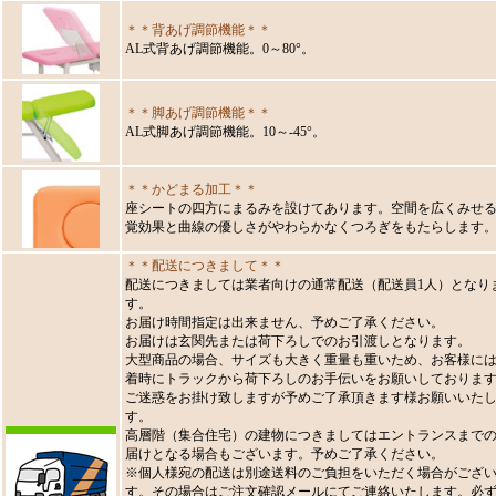
＊＊背あげ調節機能＊＊
AL式背あげ調節機能。0～80°。
＊＊脚あげ調節機能＊＊
AL式脚あげ調節機能。10～-45°。
＊＊かどまる加工＊＊
座シートの四方にまるみを設けてあります。空間を広くみせ
覚効果と曲線の優しさがやわらかなくつろぎをもたらします
＊＊配送につきまして＊＊
配送につきましては業者向けの通常配送（配送員1人）となり
す。
お届け時間指定は出来ません、予めご了承ください。
お届けは玄関先または荷下ろしでのお引渡しとなります。
大型商品の場合、サイズも大きく重量も重いため、お客様に
着時にトラックから荷下ろしのお手伝いをお願いしておりま
ご迷惑をお掛け致しますが予めご了承頂きます様お願いいた
す。
高層階（集合住宅）の建物につきましてはエントランスまで
届けとなる場合もございます。予めご了承ください。
※個人様宛の配送は別途送料のご負担をいただく場合がござ
す。その場合はご注文確認メールにてご連絡いたします。必