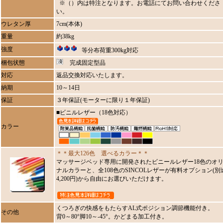
※（）内は特注となります。お電話にてお問い合わせくださ
い。
ウレタン厚
7cm(本体)
重量
約38kg
強度
等分布荷重300kg対応
梱包状態
完成固定型品
対応
返品交換対応いたします。
納期
10～14日
保証
３年保証(モーターに限り１年保証)
■ビニルレザー（18色対応）
カラー
＊＊最大126色 選べるカラー＊＊
マッサージベッド専用に開発されたビニールレザー18色のオ
ナルカラーと、全108色のSINCOLレザーが有料オプション(別
4,200円)から自由にお選びいただけます。
くつろぎの快感をもたらすAL式ポジション調節機能付き。
その他
背0～80°脚10～-45°。かどまる加工付き。