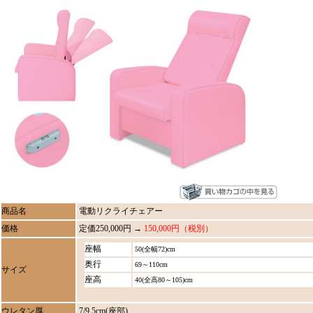
商品名
電動リクライチェアー
価格
定価250,000円 →
150,000円（税別）
座幅
50(全幅72)cm
奥行
69～110cm
サイズ
座高
40(全高80～105)cm
ウレタン厚
7/9.5cm(座部)