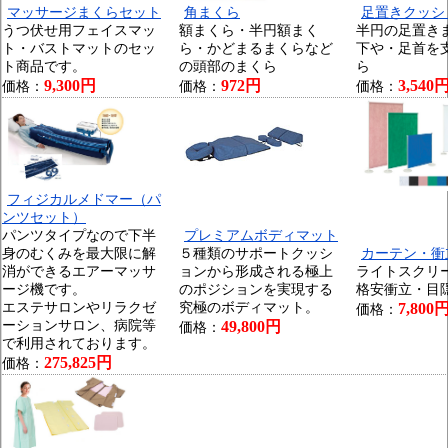
マッサージまくらセット
角まくら
足置きクッシ
うつ伏せ用フェイスマッ
額まくら・半円額まく
半円の足置き
ト・バストマットのセッ
ら・かどまるまくらなど
下や・足首を
ト商品です。
の頭部のまくら
ら
9,300円
972円
3,540
価格：
価格：
価格：
フィジカルメドマー（パ
ンツセット）
パンツタイプなので下半
プレミアムボディマット
身のむくみを最大限に解
５種類のサポートクッシ
カーテン・衝
消ができるエアーマッサ
ョンから形成される極上
ライトスクリ
ージ機です。
のポジションを実現する
格安衝立・目
エステサロンやリラクゼ
究極のボディマット。
7,800
価格：
ーションサロン、病院等
49,800円
価格：
で利用されております。
275,825円
価格：