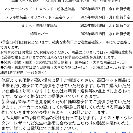
高田ベッド製作所 予定出荷日【2026年08月07日（金）午前注文分】
マッサージベッド・ＤＸベッド・粉体塗装品
2026年08月21日（金）出荷予定
メッキ塗装品・オリコベッド・差込ベッド
2026年08月24日（月）出荷予定
まくら・消耗品在庫品
2026年08月19日（水）出荷予定
綿製カバー
2026年08月19日（水）出荷予定
●予定出荷日は目安となります。確実な出荷日はご注文後確認メールにてご連絡し
ております。
お急ぎの方はお電話にてお確かめください。商品によりましては2～3週間程度出荷
に必要な物もございますので出来るだけお早目のご確認をお願いします。
◆関東・関西・四国・北陸地方は翌日到着（一部を除く・大きな商品は2～3日）
◆九州・東北地方は翌々日到着（大きな荷物は3～4日）・北海道は3～5日程度・沖
縄県1週間程度（一部を除く）
他店よりも価格が高い場合は是非ご相談ください。高田ベッド商品は
出来るだけ格安にてご提供をさせていただきます。以前ご購入いただ
いた価格より高くなりましたのは材料費・送料等の値上げによるもの
です。なるべく格安にてご提供させていただきます。
新商品は皆様のご意見を聞くために随時格安にてご提供させていただ
きます。メーカーとの協力にてお客様に満足していただける商品を製
作していきますので今後ともよろしくお願いいたします。
もみ太郎Proでは特注製品の受付を行っております。サイズ・形・ウレ
タン・レザーなど先生の施術に合わせたこだわりの製品を製作いたし
ます。詳しくは電話にてご相談ください。