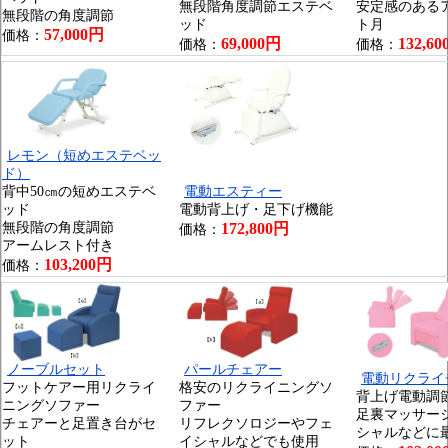
無段階角度調節エステベ
安定感のある
無段階の角度調節
ッド
ト月
57,000円
価格：
69,000円
132,6
価格：
価格：
レモン（短めエステベッ
ド）
背中50㎝の短めエステベ
電動エスティー
ッド
電動背上げ・足下げ機能
無段階の角度調節
172,800円
価格：
アームレスト付き
103,200円
価格：
ノーブルセット
パールチェアー
電動リクライ
フットケアー用リクライ
格安のリクライニングソ
背上げ電動調
ニングソファー
ファー
足裏マッサー
チェアーと足置き台がセ
リフレクソロジーやフェ
シャルなどに
ット
イシャルなどでも使用