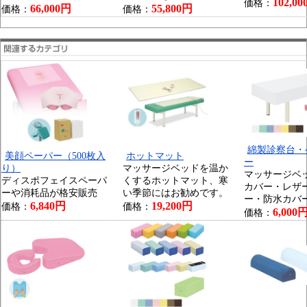
102,0
価格：
66,000円
55,800円
価格：
価格：
綿製診察台・
美顔ペーパー（500枚入
ホットマット
ー
り）
マッサージベッドを温か
マッサージベ
ディスポフェイスペーパ
くするホットマット、寒
カバー・レザ
ーや消耗品が格安販売
い季節にはお勧めです。
ー・防水カバ
6,840円
19,200円
価格：
価格：
6,000
価格：