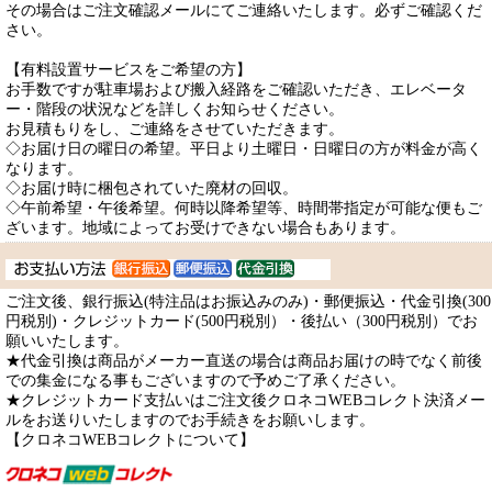
その場合はご注文確認メールにてご連絡いたします。必ずご確認くだ
さい。
【有料設置サービスをご希望の方】
お手数ですが駐車場および搬入経路をご確認いただき、エレベータ
ー・階段の状況などを詳しくお知らせください。
お見積もりをし、ご連絡をさせていただきます。
◇お届け日の曜日の希望。平日より土曜日・日曜日の方が料金が高く
なります。
◇お届け時に梱包されていた廃材の回収。
◇午前希望・午後希望。何時以降希望等、時間帯指定が可能な便もご
ざいます。地域によってお受けできない場合もあります。
ご注文後、銀行振込(特注品はお振込みのみ)・郵便振込・代金引換(300
円税別)・クレジットカード(500円税別）・後払い（300円税別）でお
願いいたします。
★代金引換は商品がメーカー直送の場合は商品お届けの時でなく前後
での集金になる事もございますので予めご了承ください。
★クレジットカード支払いはご注文後クロネコWEBコレクト決済メー
ルをお送りいたしますのでお手続きをお願いします。
【クロネコWEBコレクトについて】