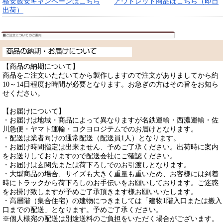
格安激安キャンペーンはこちら
アウトレット商品はこちら（即日
出荷）
【商品の納期について】
商品をご注文いただいてから製作しますので注文がありましてから約
10～14日程度お時間が必要となります。お急ぎの方はその旨をお知ら
せください。
【お届けについて】
・お届けは地域・商品によって異なりますが名鉄運輸・西濃運輸・佐
川急便・ヤマト運輸・コクヨロジテムでのお届けとなります。
・配送は業者向けの通常配送（配送員1人）となります。
・お届け時間指定は出来ません、予めご了承ください。出荷時に案内
をお送りしておりますので配送会社にご確認ください。
・お届けは玄関先または荷下ろしでのお引渡しとなります。
・大型商品の場合、サイズも大きく重量も重いため、お客様には到着
時にトラックから荷下ろしのお手伝いをお願いしております。ご迷惑
をお掛け致しますが予めご了承頂きます様お願いいたします。
・高層階（集合住宅）の建物につきましては「建物1階入口または搬入
口までの配送」となります。予めご了承ください。
※個人様宛の配送は別途送料のご負担をいただく場合がございます。