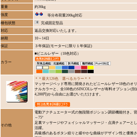
重量
約36kg
強度
等分布荷重200kg対応
梱包状態
完成固定型品
対応
返品交換対応いたします。
納期
10～14日
保証
３年保証(モーターに限り１年保証)
■ビニルレザー（18色対応）
カラー
＊＊最大126色 選べるカラー＊＊
マッサージベッド専用に開発されたビニールレザー18色のオ
ナルカラーと、全108色のSINCOLレザーが有料オプション(別
4,200円)から自由にお選びいただけます。
電動アクチュエーター式の無段階ポジション調節機能付き。背
～75°
足裏マッサージやフェイシャルマッサージ・点滴チェアーと
その他
活躍。
高級感のあるボタン絞りと緩やかな曲線がデザイン性と優雅