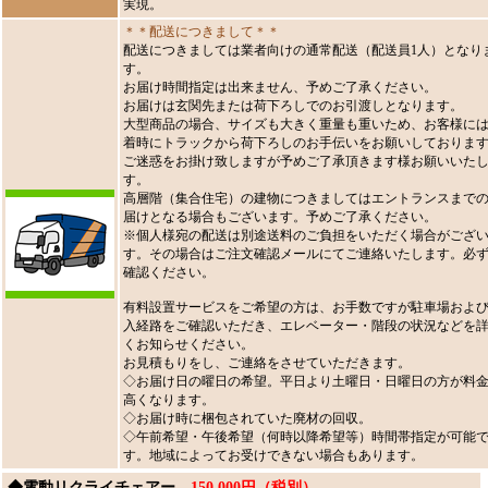
実現。
＊＊配送につきまして＊＊
配送につきましては業者向けの通常配送（配送員1人）となり
す。
お届け時間指定は出来ません、予めご了承ください。
お届けは玄関先または荷下ろしでのお引渡しとなります。
大型商品の場合、サイズも大きく重量も重いため、お客様に
着時にトラックから荷下ろしのお手伝いをお願いしておりま
ご迷惑をお掛け致しますが予めご了承頂きます様お願いいた
す。
高層階（集合住宅）の建物につきましてはエントランスまで
届けとなる場合もございます。予めご了承ください。
※個人様宛の配送は別途送料のご負担をいただく場合がござ
す。その場合はご注文確認メールにてご連絡いたします。必
確認ください。
有料設置サービスをご希望の方は、お手数ですが駐車場およ
入経路をご確認いただき、エレベーター・階段の状況などを
くお知らせください。
お見積もりをし、ご連絡をさせていただきます。
◇お届け日の曜日の希望。平日より土曜日・日曜日の方が料
高くなります。
◇お届け時に梱包されていた廃材の回収。
◇午前希望・午後希望（何時以降希望等）時間帯指定が可能
す。地域によってお受けできない場合もあります。
◆電動リクライチェアー
150,000円（税別）