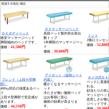
ＤＸマッサージベッド
ＤＸボディベッド
高田ベッド製作所出荷台
ミント
格安マッサージベッド
数トップ
2個口コンセ
脚部細めのベッドです。
1本脚部のマッサージベッ
52,80
価格：
41,580円
ド
価格：
39,600円
価格：
アイホット（温熱シート
オメガ式ＤＸ
フレンド（上段Ｈ型脚
内装）
ベッドに直接
部）
暖かくなるマッサージベ
れる。
400㎏対応の強度あるベッ
ッド
顔当たりの良
ド
冷たさが無い施術ベッド
マットがベッ
上段Ｈ型脚部で安定感が
はお客様に安心
息苦しさが無
あります。
施術の効果が高まりま
ジベッドです
44,550円
す。
価格：
59,40
価格：