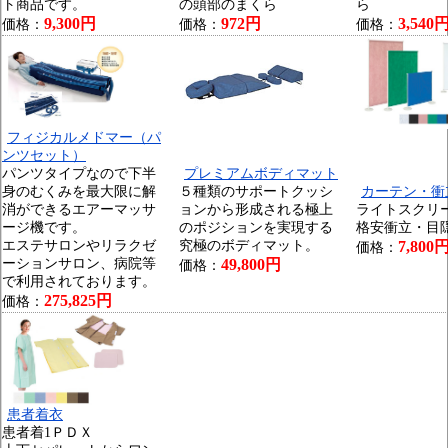
ト商品です。
の頭部のまくら
ら
9,300円
972円
3,540
価格：
価格：
価格：
フィジカルメドマー（パ
ンツセット）
パンツタイプなので下半
プレミアムボディマット
身のむくみを最大限に解
５種類のサポートクッシ
カーテン・衝
消ができるエアーマッサ
ョンから形成される極上
ライトスクリ
ージ機です。
のポジションを実現する
格安衝立・目
エステサロンやリラクゼ
究極のボディマット。
7,800
価格：
ーションサロン、病院等
49,800円
価格：
で利用されております。
275,825円
価格：
患者着衣
患者着1ＰＤＸ