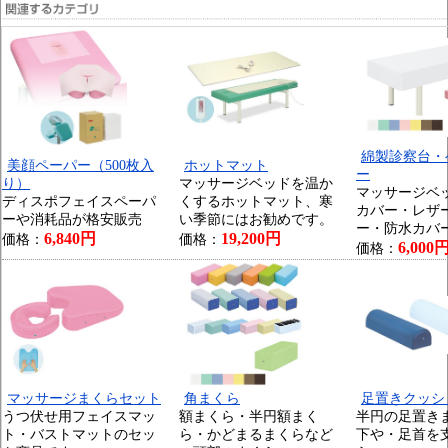
綿製診察台・
美顔ペーパー（500枚入
ホットマット
ー
り）
マッサージベッドを温か
マッサージベ
ディスポフェイスペーパ
くするホットマット、寒
カバー・レザ
ーや消耗品が格安販売
い季節にはお勧めです。
ー・防水カバ
6,840円
19,200円
価格：
価格：
6,000
価格：
マッサージまくらセット
角まくら
足置きクッシ
うつ伏せ用フェイスマッ
額まくら・半円額まく
半円の足置き
ト・バストマットのセッ
ら・かどまるまくらなど
下や・足首を