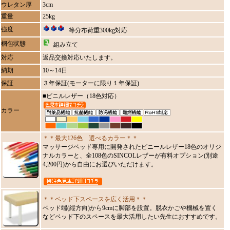
ウレタン厚
3cm
重量
25kg
強度
等分布荷重300kg対応
梱包状態
組み立て
対応
返品交換対応いたします。
納期
10～14日
保証
３年保証(モーターに限り１年保証)
■ビニルレザー（18色対応）
カラー
＊＊最大126色 選べるカラー＊＊
マッサージベッド専用に開発されたビニールレザー18色のオリジ
ナルカラーと、全108色のSINCOLレザーが有料オプション(別途
4,200円)から自由にお選びいただけます。
＊＊ベッド下スペースを広く活用＊＊
ベッド端(縦方向)から9cmに脚部を設置。脱衣かごや機械を置く
などベッド下のスペースを最大活用したい先生におすすめです。