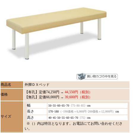
商品名
外脚ＤＸベッド
【有孔】定価74,250円 →
44,550円（税別）
価格
【無孔】定価66,000円 →
39,600円（税別）
幅
50･55･60･65･70
（75･80･85）
cm
長さ
170･180
（･190価格＋6,000円･200価格＋12,000円）
cm
サイズ
高さ
40･45･50･55･60･65･70
（75）
cm
※（）内は特注となります。お電話にてお問い合わせくださ
い。