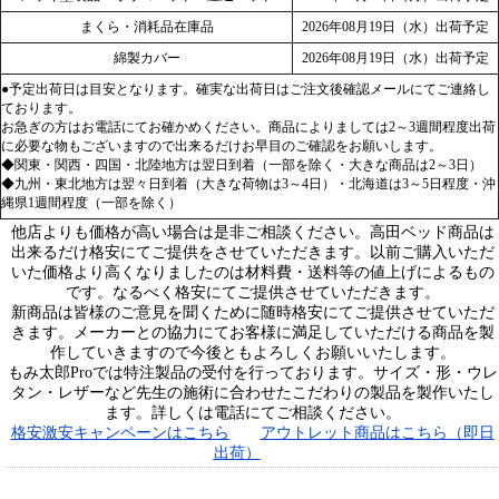
まくら・消耗品在庫品
2026年08月19日（水）出荷予定
綿製カバー
2026年08月19日（水）出荷予定
●予定出荷日は目安となります。確実な出荷日はご注文後確認メールにてご連絡し
ております。
お急ぎの方はお電話にてお確かめください。商品によりましては2～3週間程度出荷
に必要な物もございますので出来るだけお早目のご確認をお願いします。
◆関東・関西・四国・北陸地方は翌日到着（一部を除く・大きな商品は2～3日）
◆九州・東北地方は翌々日到着（大きな荷物は3～4日）・北海道は3～5日程度・沖
縄県1週間程度（一部を除く）
他店よりも価格が高い場合は是非ご相談ください。高田ベッド商品は
出来るだけ格安にてご提供をさせていただきます。以前ご購入いただ
いた価格より高くなりましたのは材料費・送料等の値上げによるもの
です。なるべく格安にてご提供させていただきます。
新商品は皆様のご意見を聞くために随時格安にてご提供させていただ
きます。メーカーとの協力にてお客様に満足していただける商品を製
作していきますので今後ともよろしくお願いいたします。
もみ太郎Proでは特注製品の受付を行っております。サイズ・形・ウレ
タン・レザーなど先生の施術に合わせたこだわりの製品を製作いたし
ます。詳しくは電話にてご相談ください。
格安激安キャンペーンはこちら
アウトレット商品はこちら（即日
出荷）