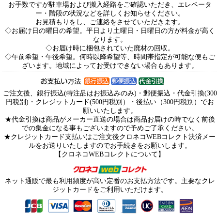
お手数ですが駐車場および搬入経路をご確認いただき、エレベータ
ー・階段の状況などを詳しくお知らせください。
お見積もりをし、ご連絡をさせていただきます。
◇お届け日の曜日の希望。平日より土曜日・日曜日の方が料金が高く
なります。
◇お届け時に梱包されていた廃材の回収。
◇午前希望・午後希望。何時以降希望等、時間帯指定が可能な便もご
ざいます。地域によってお受けできない場合もあります。
ご注文後、銀行振込(特注品はお振込みのみ)・郵便振込・代金引換(300
円税別)・クレジットカード(500円税別）・後払い（300円税別）でお
願いいたします。
★代金引換は商品がメーカー直送の場合は商品お届けの時でなく前後
での集金になる事もございますので予めご了承ください。
★クレジットカード支払いはご注文後クロネコWEBコレクト決済メー
ルをお送りいたしますのでお手続きをお願いします。
【クロネコWEBコレクトについて】
ネット通販で最も利用頻度が高い定番のお支払方法です。主要なクレ
ジットカードをご利用いただけます。