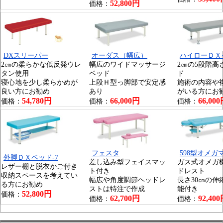
52,800円
価格：
DXスリーパー
オーダス（幅広）
ハイローＤＸ
2㎝の柔らかな低反発ウレ
幅広のワイドマッサージ
2㎝の5段階高
タン使用
ベッド
ド
寝心地を少し柔らかめが
上段Ｈ型っ脚部で安定感
施術の内容や
良い方にお勧め
あり
がいる方にお
54,780円
66,000円
66,00
価格：
価格：
価格：
フェスタ
598型オメガ
外脚ＤＸベッド-7
差し込み型フェイスマッ
ガス式オメガ
レザー棚と脱衣かご付き
ト付き
ドレスト
収納スペースを考えてい
幅広や角度調節ヘッドレ
長さ30㎝の伸
る方にお勧め
ストは特注で作成
能付き
52,800円
価格：
62,700円
92,40
価格：
価格：