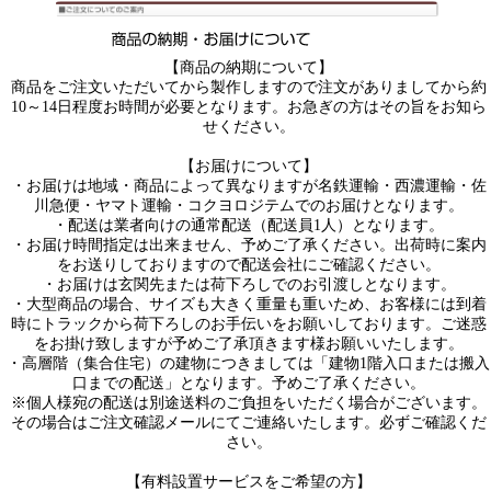
【商品の納期について】
商品をご注文いただいてから製作しますので注文がありましてから約
10～14日程度お時間が必要となります。お急ぎの方はその旨をお知ら
せください。
【お届けについて】
・お届けは地域・商品によって異なりますが名鉄運輸・西濃運輸・佐
川急便・ヤマト運輸・コクヨロジテムでのお届けとなります。
・配送は業者向けの通常配送（配送員1人）となります。
・お届け時間指定は出来ません、予めご了承ください。出荷時に案内
をお送りしておりますので配送会社にご確認ください。
・お届けは玄関先または荷下ろしでのお引渡しとなります。
・大型商品の場合、サイズも大きく重量も重いため、お客様には到着
時にトラックから荷下ろしのお手伝いをお願いしております。ご迷惑
をお掛け致しますが予めご了承頂きます様お願いいたします。
・高層階（集合住宅）の建物につきましては「建物1階入口または搬入
口までの配送」となります。予めご了承ください。
※個人様宛の配送は別途送料のご負担をいただく場合がございます。
その場合はご注文確認メールにてご連絡いたします。必ずご確認くだ
さい。
【有料設置サービスをご希望の方】