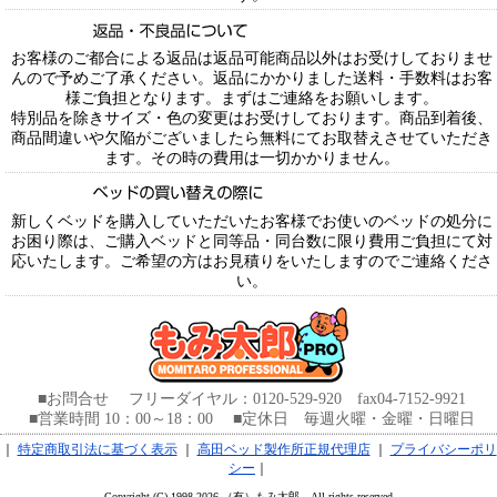
お客様のご都合による返品は返品可能商品以外はお受けしておりませ
んので予めご了承ください。返品にかかりました送料・手数料はお客
様ご負担となります。まずはご連絡をお願いします。
特別品を除きサイズ・色の変更はお受けしております。商品到着後、
商品間違いや欠陥がございましたら無料にてお取替えさせていただき
ます。その時の費用は一切かかりません。
新しくベッドを購入していただいたお客様でお使いのベッドの処分に
お困り際は、ご購入ベッドと同等品・同台数に限り費用ご負担にて対
応いたします。ご希望の方はお見積りをいたしますのでご連絡くださ
い。
■お問合せ フリーダイヤル：0120-529-920 fax04-7152-9921
■営業時間 10：00～18：00 ■定休日 毎週火曜・金曜・日曜日
｜
特定商取引法に基づく表示
｜
高田ベッド製作所正規代理店
｜
プライバシーポリ
シー
｜
Copyright (C) 1998-2026 （有）もみ太郎 All rights reserved