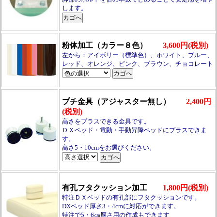
します。
粉体加工（カラー８色）
3,600円(税別)
左から：アイボリー（標準色）、ホワイト、ブルー、
レッド、オレンジ、ピンク、ブラウン、チョコレート
プチ金具（アジャスター無し）
2,400円
(税別)
高さをプラスできる金具です。
ＤＸベッド・電動・手動昇降ベッドにプラスできま
す。
高さ5・10cmをお選びください。
有孔フタクッション加工
1,800円(税別)
特注ＤＸベッドの有孔部にフタクッションです。
DXベッド厚さ3・4cmに対応ができます。
特注で5・6㎝厚さ用の作成もできます