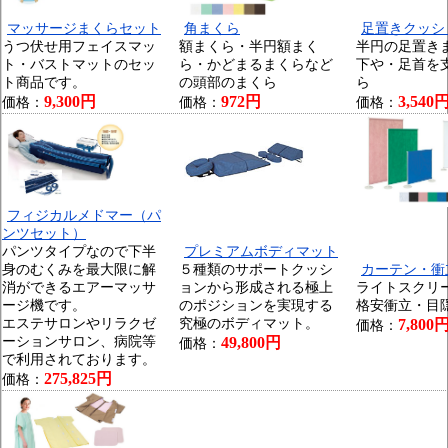
マッサージまくらセット
角まくら
足置きクッシ
うつ伏せ用フェイスマッ
額まくら・半円額まく
半円の足置き
ト・バストマットのセッ
ら・かどまるまくらなど
下や・足首を
ト商品です。
の頭部のまくら
ら
9,300円
972円
3,540
価格：
価格：
価格：
フィジカルメドマー（パ
ンツセット）
パンツタイプなので下半
プレミアムボディマット
身のむくみを最大限に解
５種類のサポートクッシ
カーテン・衝
消ができるエアーマッサ
ョンから形成される極上
ライトスクリ
ージ機です。
のポジションを実現する
格安衝立・目
エステサロンやリラクゼ
究極のボディマット。
7,800
価格：
ーションサロン、病院等
49,800円
価格：
で利用されております。
275,825円
価格：