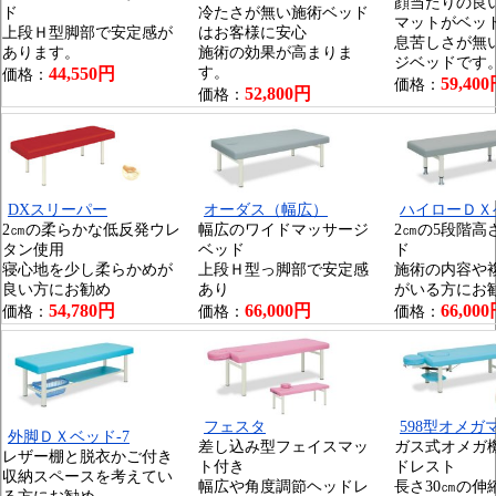
顔当たりの良
ド
冷たさが無い施術ベッド
マットがベッ
上段Ｈ型脚部で安定感が
はお客様に安心
息苦しさが無
あります。
施術の効果が高まりま
ジベッドです
44,550円
す。
価格：
59,40
価格：
52,800円
価格：
DXスリーパー
オーダス（幅広）
ハイローＤＸ
2㎝の柔らかな低反発ウレ
幅広のワイドマッサージ
2㎝の5段階高
タン使用
ベッド
ド
寝心地を少し柔らかめが
上段Ｈ型っ脚部で安定感
施術の内容や
良い方にお勧め
あり
がいる方にお
54,780円
66,000円
66,00
価格：
価格：
価格：
フェスタ
598型オメガ
外脚ＤＸベッド-7
差し込み型フェイスマッ
ガス式オメガ
レザー棚と脱衣かご付き
ト付き
ドレスト
収納スペースを考えてい
幅広や角度調節ヘッドレ
長さ30㎝の伸