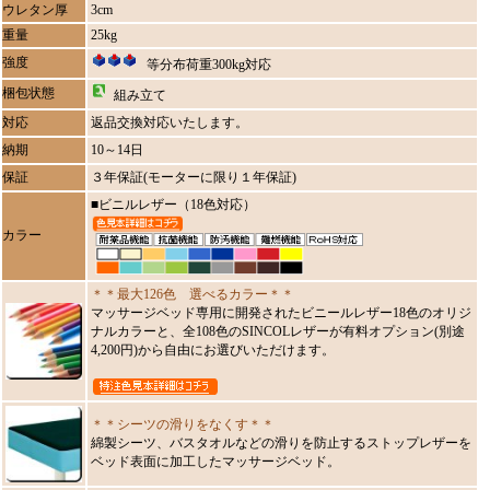
ウレタン厚
3cm
重量
25kg
強度
等分布荷重300kg対応
梱包状態
組み立て
対応
返品交換対応いたします。
納期
10～14日
保証
３年保証(モーターに限り１年保証)
■ビニルレザー（18色対応）
カラー
＊＊最大126色 選べるカラー＊＊
マッサージベッド専用に開発されたビニールレザー18色のオリジ
ナルカラーと、全108色のSINCOLレザーが有料オプション(別途
4,200円)から自由にお選びいただけます。
＊＊シーツの滑りをなくす＊＊
綿製シーツ、バスタオルなどの滑りを防止するストップレザーを
ベッド表面に加工したマッサージベッド。