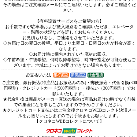
その場合はご注文確認メールにてご連絡いたします。必ずご確認くだ
さい。
【有料設置サービスをご希望の方】
お手数ですが駐車場および搬入経路をご確認いただき、エレベータ
ー・階段の状況などを詳しくお知らせください。
お見積もりをし、ご連絡をさせていただきます。
◇お届け日の曜日の希望。平日より土曜日・日曜日の方が料金が高く
なります。
◇お届け時に梱包されていた廃材の回収。
◇午前希望・午後希望。何時以降希望等、時間帯指定が可能な便もご
ざいます。地域によってお受けできない場合もあります。
ご注文後、銀行振込(特注品はお振込みのみ)・郵便振込・代金引換(300
円税別)・クレジットカード(500円税別）・後払い（300円税別）でお
願いいたします。
★代金引換は商品がメーカー直送の場合は商品お届けの時でなく前後
での集金になる事もございますので予めご了承ください。
★クレジットカード支払いはご注文後クロネコWEBコレクト決済メー
ルをお送りいたしますのでお手続きをお願いします。
【クロネコWEBコレクトについて】