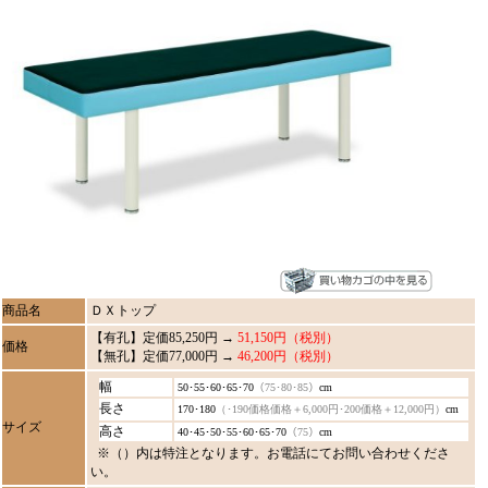
商品名
ＤＸトップ
【有孔】定価85,250円 →
51,150円（税別）
価格
【無孔】定価77,000円 →
46,200円（税別）
幅
50･55･60･65･70
（75･80･85）
cm
長さ
170･180
（･190価格価格＋6,000円･200価格＋12,000円）
cm
サイズ
高さ
40･45･50･55･60･65･70
（75）
cm
※（）内は特注となります。お電話にてお問い合わせくださ
い。