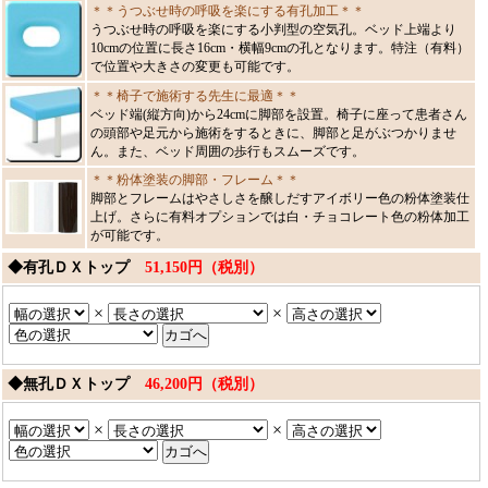
＊＊うつぶせ時の呼吸を楽にする有孔加工＊＊
うつぶせ時の呼吸を楽にする小判型の空気孔。ベッド上端より
10cmの位置に長さ16cm・横幅9cmの孔となります。特注（有料）
で位置や大きさの変更も可能です。
＊＊椅子で施術する先生に最適＊＊
ベッド端(縦方向)から24cmに脚部を設置。椅子に座って患者さん
の頭部や足元から施術をするときに、脚部と足がぶつかりませ
ん。また、ベッド周囲の歩行もスムーズです。
＊＊粉体塗装の脚部・フレーム＊＊
脚部とフレームはやさしさを醸しだすアイボリー色の粉体塗装仕
上げ。さらに有料オプションでは白・チョコレート色の粉体加工
が可能です。
◆有孔ＤＸトップ
51,150円（税別）
×
×
◆無孔ＤＸトップ
46,200円（税別）
×
×