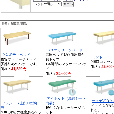
ＤＸマッサージベッド
ＤＸボディベッド
高田ベッド製作所出荷台
ミント
格安マッサージベッド
数トップ
2個口コンセ
脚部細めのベッドです。
1本脚部のマッサージベッ
52,80
価格：
41,580円
ド
価格：
39,600円
価格：
アイホット（温熱シート
オメガ式ＤＸ
フレンド（上段Ｈ型脚
内装）
ベッドに直接
部）
暖かくなるマッサージベ
れる。
400㎏対応の強度あるベッ
ッド