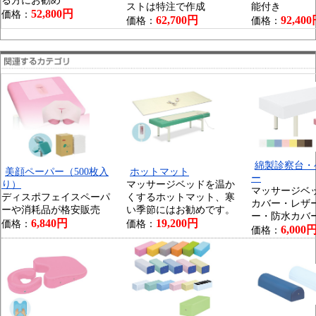
る方にお勧め
ストは特注で作成
能付き
52,800円
価格：
62,700円
92,40
価格：
価格：
綿製診察台・
美顔ペーパー（500枚入
ホットマット
ー
り）
マッサージベッドを温か
マッサージベ
ディスポフェイスペーパ
くするホットマット、寒
カバー・レザ
ーや消耗品が格安販売
い季節にはお勧めです。
ー・防水カバ
6,840円
19,200円
価格：
価格：
6,000
価格：