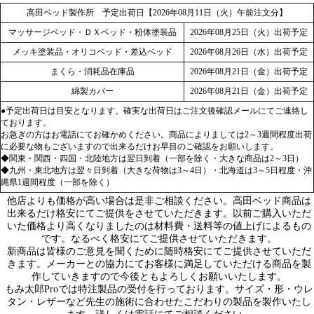
高田ベッド製作所 予定出荷日【2026年08月11日（火）午前注文分】
マッサージベッド・ＤＸベッド・粉体塗装品
2026年08月25日（火）出荷予定
メッキ塗装品・オリコベッド・差込ベッド
2026年08月26日（水）出荷予定
まくら・消耗品在庫品
2026年08月21日（金）出荷予定
綿製カバー
2026年08月21日（金）出荷予定
●予定出荷日は目安となります。確実な出荷日はご注文後確認メールにてご連絡し
ております。
お急ぎの方はお電話にてお確かめください。商品によりましては2～3週間程度出荷
に必要な物もございますので出来るだけお早目のご確認をお願いします。
◆関東・関西・四国・北陸地方は翌日到着（一部を除く・大きな商品は2～3日）
◆九州・東北地方は翌々日到着（大きな荷物は3～4日）・北海道は3～5日程度・沖
縄県1週間程度（一部を除く）
他店よりも価格が高い場合は是非ご相談ください。高田ベッド商品は
出来るだけ格安にてご提供をさせていただきます。以前ご購入いただ
いた価格より高くなりましたのは材料費・送料等の値上げによるもの
です。なるべく格安にてご提供させていただきます。
新商品は皆様のご意見を聞くために随時格安にてご提供させていただ
きます。メーカーとの協力にてお客様に満足していただける商品を製
作していきますので今後ともよろしくお願いいたします。
もみ太郎Proでは特注製品の受付を行っております。サイズ・形・ウレ
タン・レザーなど先生の施術に合わせたこだわりの製品を製作いたし