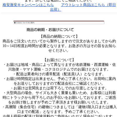
ます。詳しくは電話にてご相談ください。
格安激安キャンペーンはこちら
アウトレット商品はこちら（即日
出荷）
【商品の納期について】
商品をご注文いただいてから製作しますので注文がありましてから約
10～14日程度お時間が必要となります。お急ぎの方はその旨をお知ら
せください。
【お届けについて】
・お届けは地域・商品によって異なりますが名鉄運輸・西濃運輸・佐
川急便・ヤマト運輸・コクヨロジテムでのお届けとなります。
・配送は業者向けの通常配送（配送員1人）となります。
・お届け時間指定は出来ません、予めご了承ください。出荷時に案内
をお送りしておりますので配送会社にご確認ください。
・お届けは玄関先または荷下ろしでのお引渡しとなります。
・大型商品の場合、サイズも大きく重量も重いため、お客様には到着
時にトラックから荷下ろしのお手伝いをお願いしております。ご迷惑
をお掛け致しますが予めご了承頂きます様お願いいたします。
・高層階（集合住宅）の建物につきましては「建物1階入口または搬入
口までの配送」となります。予めご了承ください。
※個人様宛の配送は別途送料のご負担をいただく場合がございます。