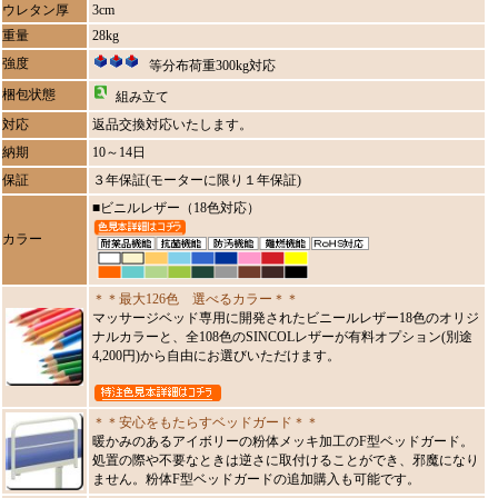
ウレタン厚
3cm
重量
28kg
強度
等分布荷重300kg対応
梱包状態
組み立て
対応
返品交換対応いたします。
納期
10～14日
保証
３年保証(モーターに限り１年保証)
■ビニルレザー（18色対応）
カラー
＊＊最大126色 選べるカラー＊＊
マッサージベッド専用に開発されたビニールレザー18色のオリジ
ナルカラーと、全108色のSINCOLレザーが有料オプション(別途
4,200円)から自由にお選びいただけます。
＊＊安心をもたらすベッドガード＊＊
暖かみのあるアイボリーの粉体メッキ加工のF型ベッドガード。
処置の際や不要なときは逆さに取付けることができ、邪魔になり
ません。粉体F型ベッドガードの追加購入も可能です。