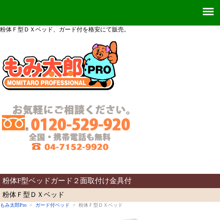
粉体Ｆ型ＤＸベッド、ガード付を格安にて販売。
粉体F型ベッドガード２面取付け金具付
粉体Ｆ型ＤＸベッド
もみ太郎Pro
>
ガード付ベッド
> 粉体Ｆ型ＤＸベッド