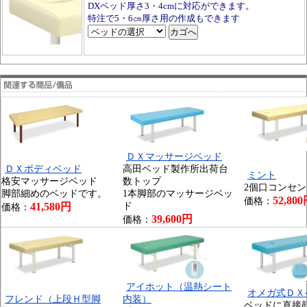
DXベッド厚さ3・4cmに対応ができます。
特注で5・6㎝厚さ用の作成もできます
ＤＸマッサージベッド
ＤＸボディベッド
高田ベッド製作所出荷台
ミント
格安マッサージベッド
数トップ
2個口コンセ
脚部細めのベッドです。
1本脚部のマッサージベッ
52,80
価格：
41,580円
ド
価格：
39,600円
価格：
アイホット（温熱シート
オメガ式ＤＸ
フレンド（上段Ｈ型脚
内装）
ベッドに直接