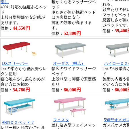
部）
暖かくなるマッサージベ
れる。
400㎏対応の強度あるベッ
ッド
顔当たりの良
ド
冷たさが無い施術ベッド
マットがベッ
上段Ｈ型脚部で安定感が
はお客様に安心
息苦しさが無
あります。
施術の効果が高まりま
ジベッドです
44,550円
す。
価格：
59,40
価格：
52,800円
価格：
DXスリーパー
オーダス（幅広）
ハイローＤＸ
2㎝の柔らかな低反発ウレ
幅広のワイドマッサージ
2㎝の5段階高
タン使用
ベッド
ド
寝心地を少し柔らかめが
上段Ｈ型っ脚部で安定感
施術の内容や
良い方にお勧め
あり
がいる方にお
54,780円
66,000円
66,00
価格：
価格：
価格：
フェスタ
598型オメガ
外脚ＤＸベッド-7
差し込み型フェイスマッ
ガス式オメガ
レザー棚と脱衣かご付き