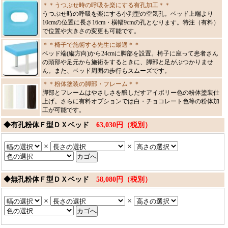
＊＊うつぶせ時の呼吸を楽にする有孔加工＊＊
うつぶせ時の呼吸を楽にする小判型の空気孔。ベッド上端より
10cmの位置に長さ16cm・横幅9cmの孔となります。特注（有料）
で位置や大きさの変更も可能です。
＊＊椅子で施術する先生に最適＊＊
ベッド端(縦方向)から24cmに脚部を設置。椅子に座って患者さん
の頭部や足元から施術をするときに、脚部と足がぶつかりませ
ん。また、ベッド周囲の歩行もスムーズです。
＊＊粉体塗装の脚部・フレーム＊＊
脚部とフレームはやさしさを醸しだすアイボリー色の粉体塗装仕
上げ。さらに有料オプションでは白・チョコレート色等の粉体加
工が可能です。
◆有孔粉体Ｆ型ＤＸベッド
63,030円（税別）
×
×
◆無孔粉体Ｆ型ＤＸベッド
58,080円（税別）
×
×