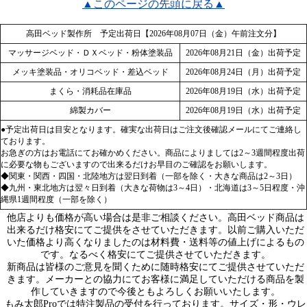
▲このページの先頭に戻る▲
高田ベッド製作所 予定出荷日【2026年08月07日（金）午前注文分】
マッサージベッド・ＤＸベッド・粉体塗装品
2026年08月21日（金）出荷予定
メッキ塗装品・オリコベッド・差込ベッド
2026年08月24日（月）出荷予定
まくら・消耗品在庫品
2026年08月19日（水）出荷予定
綿製カバー
2026年08月19日（水）出荷予定
●予定出荷日は目安となります。確実な出荷日はご注文後確認メールにてご連絡し
ております。
お急ぎの方はお電話にてお確かめください。商品によりましては2～3週間程度出荷
に必要な物もございますので出来るだけお早目のご確認をお願いします。
◆関東・関西・四国・北陸地方は翌日到着（一部を除く・大きな商品は2～3日）
◆九州・東北地方は翌々日到着（大きな荷物は3～4日）・北海道は3～5日程度・沖
縄県1週間程度（一部を除く）
他店よりも価格が高い場合は是非ご相談ください。高田ベッド商品は
出来るだけ格安にてご提供をさせていただきます。以前ご購入いただ
いた価格より高くなりましたのは材料費・送料等の値上げによるもの
です。なるべく格安にてご提供させていただきます。
新商品は皆様のご意見を聞くために随時格安にてご提供させていただ
きます。メーカーとの協力にてお客様に満足していただける商品を製
作していきますので今後ともよろしくお願いいたします。
もみ太郎Proでは特注製品の受付を行っております。サイズ・形・ウレ