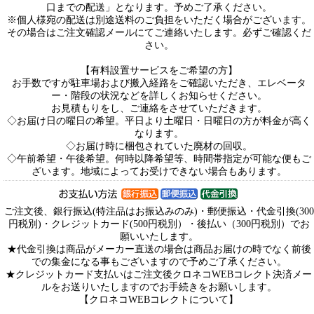
口までの配送」となります。予めご了承ください。
※個人様宛の配送は別途送料のご負担をいただく場合がございます。
その場合はご注文確認メールにてご連絡いたします。必ずご確認くだ
さい。
【有料設置サービスをご希望の方】
お手数ですが駐車場および搬入経路をご確認いただき、エレベータ
ー・階段の状況などを詳しくお知らせください。
お見積もりをし、ご連絡をさせていただきます。
◇お届け日の曜日の希望。平日より土曜日・日曜日の方が料金が高く
なります。
◇お届け時に梱包されていた廃材の回収。
◇午前希望・午後希望。何時以降希望等、時間帯指定が可能な便もご
ざいます。地域によってお受けできない場合もあります。
ご注文後、銀行振込(特注品はお振込みのみ)・郵便振込・代金引換(300
円税別)・クレジットカード(500円税別）・後払い（300円税別）でお
願いいたします。
★代金引換は商品がメーカー直送の場合は商品お届けの時でなく前後
での集金になる事もございますので予めご了承ください。
★クレジットカード支払いはご注文後クロネコWEBコレクト決済メー
ルをお送りいたしますのでお手続きをお願いします。
【クロネコWEBコレクトについて】