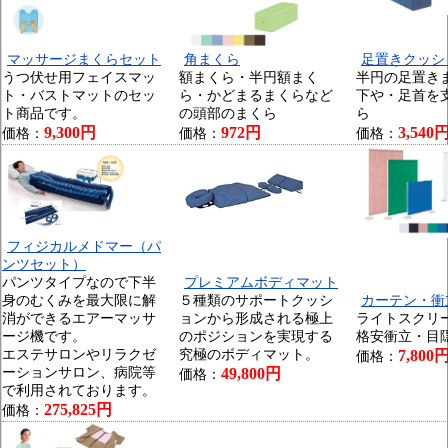
マッサージまくらセット
角まくら
足置きクッシ
うつ伏せ用フェイスマッ
額まくら・半円額まく
半円の足置き
ト・バストマットのセッ
ら・かどまるまくらなど
下や・足首を
ト商品です。
の頭部のまくら
ら
9,300円
972円
3,540
価格：
価格：
価格：
フィジカルメドマー（パ
ンツセット）
パンツタイプなので下半
プレミアムボディマット
身のむくみを最大限に解
５種類のサポートクッシ
カーテン・衝
消ができるエアーマッサ
ョンから形成される極上
ライトスクリ
ージ機です。
のポジションを実現する
格安衝立・目
エステサロンやリラクゼ
究極のボディマット。
7,800
価格：
ーションサロン、病院等
49,800円
価格：
で利用されております。
275,825円
価格：