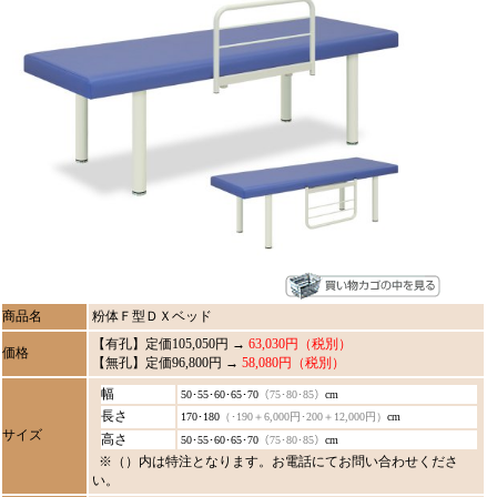
商品名
粉体Ｆ型ＤＸベッド
【有孔】定価105,050円 →
63,030円（税別）
価格
【無孔】定価96,800円 →
58,080円（税別）
幅
50･55･60･65･70
（75･80･85）
cm
長さ
170･180
（･190＋6,000円･200＋12,000円）
cm
サイズ
高さ
50･55･60･65･70
（75･80･85）
cm
※（）内は特注となります。お電話にてお問い合わせくださ
い。