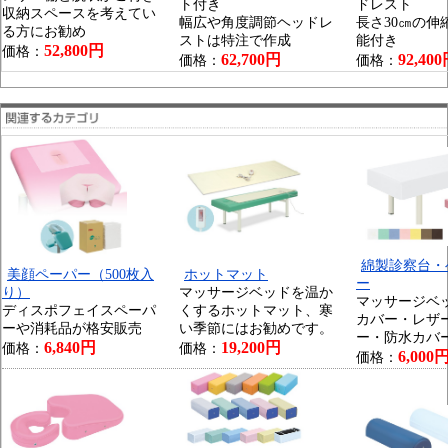
ト付き
ドレスト
収納スペースを考えてい
幅広や角度調節ヘッドレ
長さ30㎝の伸
る方にお勧め
ストは特注で作成
能付き
52,800円
価格：
62,700円
92,40
価格：
価格：
綿製診察台・
美顔ペーパー（500枚入
ホットマット
ー
り）
マッサージベッドを温か
マッサージベ
ディスポフェイスペーパ
くするホットマット、寒
カバー・レザ
ーや消耗品が格安販売
い季節にはお勧めです。
ー・防水カバ
6,840円
19,200円
価格：
価格：
6,000
価格：