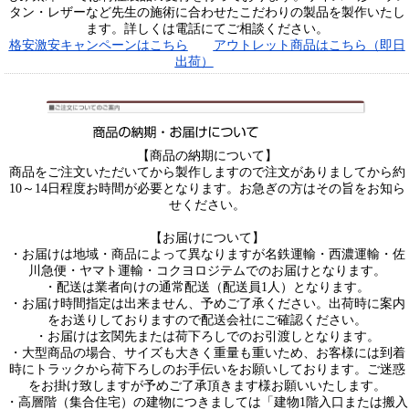
タン・レザーなど先生の施術に合わせたこだわりの製品を製作いたし
ます。詳しくは電話にてご相談ください。
格安激安キャンペーンはこちら
アウトレット商品はこちら（即日
出荷）
【商品の納期について】
商品をご注文いただいてから製作しますので注文がありましてから約
10～14日程度お時間が必要となります。お急ぎの方はその旨をお知ら
せください。
【お届けについて】
・お届けは地域・商品によって異なりますが名鉄運輸・西濃運輸・佐
川急便・ヤマト運輸・コクヨロジテムでのお届けとなります。
・配送は業者向けの通常配送（配送員1人）となります。
・お届け時間指定は出来ません、予めご了承ください。出荷時に案内
をお送りしておりますので配送会社にご確認ください。
・お届けは玄関先または荷下ろしでのお引渡しとなります。
・大型商品の場合、サイズも大きく重量も重いため、お客様には到着
時にトラックから荷下ろしのお手伝いをお願いしております。ご迷惑
をお掛け致しますが予めご了承頂きます様お願いいたします。
・高層階（集合住宅）の建物につきましては「建物1階入口または搬入