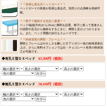
＊＊容易な差込式ベッドガード＊＊
ベッドガードの装着が容易な差込式。別売りの点滴棒を収納可
能。
＊＊椅子で施術する先生に最適＊＊
ベッド端(縦方向)から24cmに脚部を設置。椅子に座って患者さん
の頭部や足元から施術をするときに、脚部と足がぶつかりませ
ん。また、ベッド周囲の歩行もスムーズです。
＊＊粉体塗装の脚部・フレーム＊＊
脚部とフレームはやさしさを醸しだすアイボリー色の粉体塗装仕
上げ。さらに有料オプションでは白・チョコレート色等の粉体加
工が可能です。
◆有孔Ｅ型ＤＸベッド
63,360円（税別）
×
×
◆無孔Ｅ型ＤＸベッド
58,410円（税別）
×
×