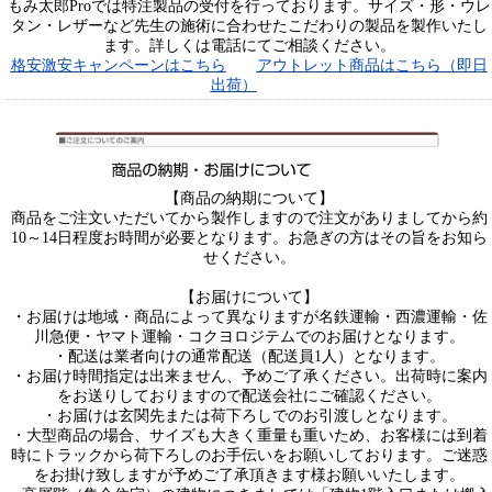
もみ太郎Proでは特注製品の受付を行っております。サイズ・形・ウレ
タン・レザーなど先生の施術に合わせたこだわりの製品を製作いたし
ます。詳しくは電話にてご相談ください。
格安激安キャンペーンはこちら
アウトレット商品はこちら（即日
出荷）
【商品の納期について】
商品をご注文いただいてから製作しますので注文がありましてから約
10～14日程度お時間が必要となります。お急ぎの方はその旨をお知ら
せください。
【お届けについて】
・お届けは地域・商品によって異なりますが名鉄運輸・西濃運輸・佐
川急便・ヤマト運輸・コクヨロジテムでのお届けとなります。
・配送は業者向けの通常配送（配送員1人）となります。
・お届け時間指定は出来ません、予めご了承ください。出荷時に案内
をお送りしておりますので配送会社にご確認ください。
・お届けは玄関先または荷下ろしでのお引渡しとなります。
・大型商品の場合、サイズも大きく重量も重いため、お客様には到着
時にトラックから荷下ろしのお手伝いをお願いしております。ご迷惑
をお掛け致しますが予めご了承頂きます様お願いいたします。