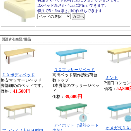
特注ＤＸベッドの有孔部にフタクッションです。
DXベッド厚さ3・4cmに対応ができます。
特注で5・6㎝厚さ用の作成もできます
ＤＸマッサージベッド
ＤＸボディベッド
高田ベッド製作所出荷台
ミント
格安マッサージベッド
数トップ
2個口コンセ
脚部細めのベッドです。
1本脚部のマッサージベッ
52,80
価格：
41,580円
ド
価格：
39,600円
価格：
アイホット（温熱シート
オメガ式ＤＸ
フレンド（上段Ｈ型脚
内装）