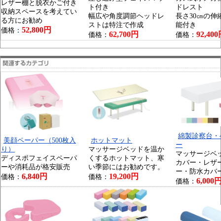
レザー棚と脱衣かご付き
ト付き
ドレスト
収納スペースを考えてい
幅広や角度調節ヘッドレ
長さ30㎝の伸
る方にお勧め
ストは特注で作成
能付き
52,800円
価格：
62,700円
92,40
価格：
価格：
綿製診察台・
美顔ペーパー（500枚入
ホットマット
ー
り）
マッサージベッドを温か
マッサージベ
ディスポフェイスペーパ
くするホットマット、寒
カバー・レザ
ーや消耗品が格安販売
い季節にはお勧めです。
ー・防水カバ
6,840円
19,200円
価格：
価格：
6,000
価格：