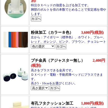
別)
特注ＤＸベッドの強度を上げる加工です。
脚部のボルトを倍の本数でとめることで安定感を増や
します。
粉体加工（カラー８色）
3,600円(税別)
左から：アイボリー（標準色）、ホワイト、ブルー、
レッド、オレンジ、ピンク、ブラウン、チョコレート
プチ金具（アジャスター無し）
2,400円
(税別)
高さをプラスできる金具です。
ＤＸベッド・電動・手動昇降ベッドにプラスできま
す。
高さ5・10cmをお選びください。
有孔フタクッション加工
1,800円(税別)