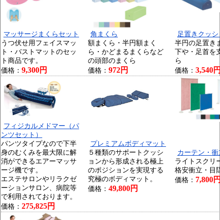
マッサージまくらセット
角まくら
足置きクッシ
うつ伏せ用フェイスマッ
額まくら・半円額まく
半円の足置き
ト・バストマットのセッ
ら・かどまるまくらなど
下や・足首を
ト商品です。
の頭部のまくら
ら
9,300円
972円
3,540
価格：
価格：
価格：
フィジカルメドマー（パ
ンツセット）
パンツタイプなので下半
プレミアムボディマット
身のむくみを最大限に解
５種類のサポートクッシ
カーテン・衝
消ができるエアーマッサ
ョンから形成される極上
ライトスクリ
ージ機です。
のポジションを実現する
格安衝立・目
エステサロンやリラクゼ
究極のボディマット。
7,800
価格：
ーションサロン、病院等
49,800円
価格：
で利用されております。
275,825円
価格：