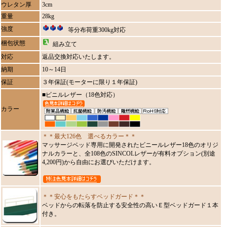
ウレタン厚
3cm
重量
28kg
強度
等分布荷重300kg対応
梱包状態
組み立て
対応
返品交換対応いたします。
納期
10～14日
保証
３年保証(モーターに限り１年保証)
■ビニルレザー（18色対応）
カラー
＊＊最大126色 選べるカラー＊＊
マッサージベッド専用に開発されたビニールレザー18色のオリジ
ナルカラーと、全108色のSINCOLレザーが有料オプション(別途
4,200円)から自由にお選びいただけます。
＊＊安心をもたらすベッドガード＊＊
ベッドからの転落を防止する安全性の高いＥ型ベッドガード１本
付き。