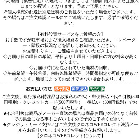
・高層階（集合住宅）の建物につきましては「建物1階入口または搬入
口までの配送」となります。予めご了承ください。
※個人様宛の配送は別途送料のご負担をいただく場合がございます。
その場合はご注文確認メールにてご連絡いたします。必ずご確認くだ
さい。
【有料設置サービスをご希望の方】
お手数ですが駐車場および搬入経路をご確認いただき、エレベータ
ー・階段の状況などを詳しくお知らせください。
お見積もりをし、ご連絡をさせていただきます。
◇お届け日の曜日の希望。平日より土曜日・日曜日の方が料金が高く
なります。
◇お届け時に梱包されていた廃材の回収。
◇午前希望・午後希望。何時以降希望等、時間帯指定が可能な便もご
ざいます。地域によってお受けできない場合もあります。
ご注文後、銀行振込(特注品はお振込みのみ)・郵便振込・代金引換(300
円税別)・クレジットカード(500円税別）・後払い（300円税別）でお
願いいたします。
★代金引換は商品がメーカー直送の場合は商品お届けの時でなく前後
での集金になる事もございますので予めご了承ください。
★クレジットカード支払いはご注文後クロネコWEBコレクト決済メー
ルをお送りいたしますのでお手続きをお願いします。
【クロネコWEBコレクトについて】