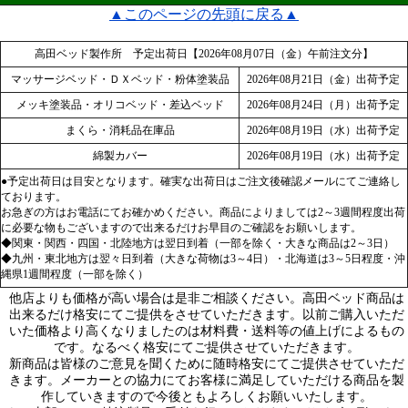
▲このページの先頭に戻る▲
高田ベッド製作所 予定出荷日【2026年08月07日（金）午前注文分】
マッサージベッド・ＤＸベッド・粉体塗装品
2026年08月21日（金）出荷予定
メッキ塗装品・オリコベッド・差込ベッド
2026年08月24日（月）出荷予定
まくら・消耗品在庫品
2026年08月19日（水）出荷予定
綿製カバー
2026年08月19日（水）出荷予定
●予定出荷日は目安となります。確実な出荷日はご注文後確認メールにてご連絡し
ております。
お急ぎの方はお電話にてお確かめください。商品によりましては2～3週間程度出荷
に必要な物もございますので出来るだけお早目のご確認をお願いします。
◆関東・関西・四国・北陸地方は翌日到着（一部を除く・大きな商品は2～3日）
◆九州・東北地方は翌々日到着（大きな荷物は3～4日）・北海道は3～5日程度・沖
縄県1週間程度（一部を除く）
他店よりも価格が高い場合は是非ご相談ください。高田ベッド商品は
出来るだけ格安にてご提供をさせていただきます。以前ご購入いただ
いた価格より高くなりましたのは材料費・送料等の値上げによるもの
です。なるべく格安にてご提供させていただきます。
新商品は皆様のご意見を聞くために随時格安にてご提供させていただ
きます。メーカーとの協力にてお客様に満足していただける商品を製
作していきますので今後ともよろしくお願いいたします。