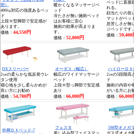
ベッドに直接
部）
暖かくなるマッサージベ
れる。
400㎏対応の強度あるベッ
ッド
顔当たりの良
ド
冷たさが無い施術ベッド
マットがベッ
上段Ｈ型脚部で安定感が
はお客様に安心
息苦しさが無
あります。
施術の効果が高まりま
ジベッドです
44,550円
す。
価格：
59,40
価格：
52,800円
価格：
DXスリーパー
オーダス（幅広）
ハイローＤＸ
2㎝の柔らかな低反発ウレ
幅広のワイドマッサージ
2㎝の5段階高
タン使用
ベッド
ド
寝心地を少し柔らかめが
上段Ｈ型っ脚部で安定感
施術の内容や
良い方にお勧め
あり
がいる方にお
54,780円
66,000円
66,00
価格：
価格：
価格：
フェスタ
598型オメガ
外脚ＤＸベッド-7
差し込み型フェイスマッ
ガス式オメガ