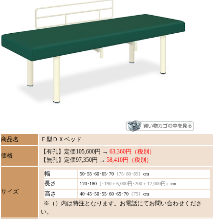
商品名
Ｅ型ＤＸベッド
【有孔】定価105,600円 →
63,360円（税別）
価格
【無孔】定価97,350円 →
58,410円（税別）
幅
50･55･60･65･70
（75･80･85）
cm
長さ
170･180
（･190＋6,000円･200＋12,000円）
cm
サイズ
高さ
40･45･50･55･60･65･70
（75）
cm
※（）内は特注となります。お電話にてお問い合わせくださ
い。