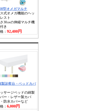
598型オメガマルチ
ス式オメガ機能のヘッ
レスト
さ30㎝の伸縮マルチ機
付き
92,400円
格：
綿製診察台・ベッドカバ
ッサージベッドの綿製
バー・レザー製カバ
・防水カバーなど
6,000円
格：