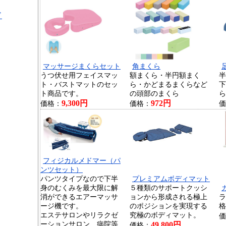
ド
マッサージまくらセット
角まくら
うつ伏せ用フェイスマッ
額まくら・半円額まく
半
ト・バストマットのセッ
ら・かどまるまくらなど
下
ト商品です。
の頭部のまくら
ら
9,300円
972円
価格：
価格：
価
フィジカルメドマー（パ
ンツセット）
パンツタイプなので下半
プレミアムボディマット
身のむくみを最大限に解
５種類のサポートクッシ
消ができるエアーマッサ
ョンから形成される極上
ラ
ージ機です。
のポジションを実現する
格
エステサロンやリラクゼ
究極のボディマット。
価
ーションサロン、病院等
49,800円
価格：