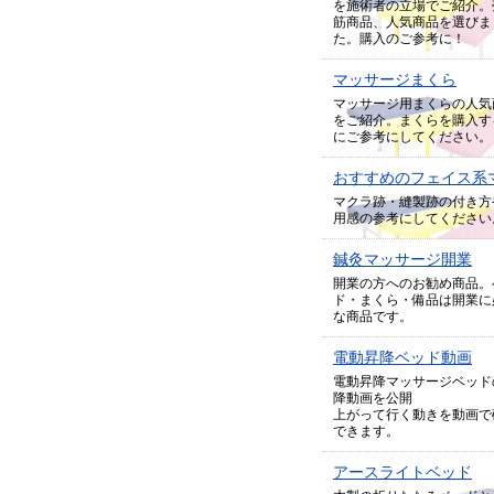
を施術者の立場でご紹介。
筋商品、人気商品を選びま
た。購入のご参考に！
マッサージまくら
マッサージ用まくらの人気
をご紹介。まくらを購入す
にご参考にしてください。
おすすめのフェイス系
マクラ跡・縫製跡の付き方
用感の参考にしてください
鍼灸マッサージ開業
開業の方へのお勧め商品。
ド・まくら・備品は開業に
な商品です。
電動昇降ベッド動画
電動昇降マッサージベッド
降動画を公開
上がって行く動きを動画で
できます。
アースライトベッド