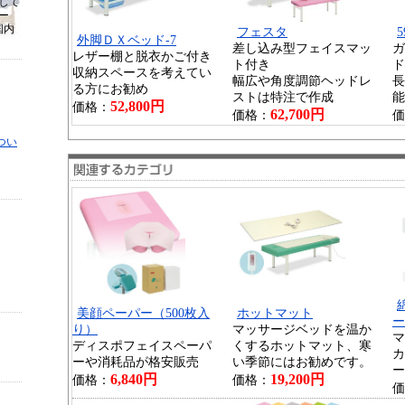
して
ー
国内
フェスタ
外脚ＤＸベッド-7
差し込み型フェイスマッ
ガ
レザー棚と脱衣かご付き
ト付き
ド
収納スペースを考えてい
幅広や角度調節ヘッドレ
長
る方にお勧め
ストは特注で作成
能
52,800円
価格：
62,700円
価格：
価
つい
美顔ペーパー（500枚入
ホットマット
ー
り）
マッサージベッドを温か
マ
ディスポフェイスペーパ
くするホットマット、寒
カ
ーや消耗品が格安販売
い季節にはお勧めです。
ー
6,840円
19,200円
価格：
価格：
価