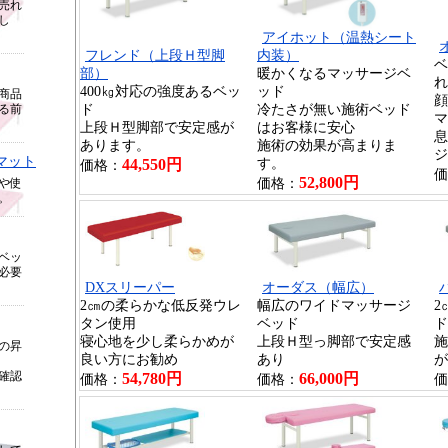
売れ
し
アイホット（温熱シート
フレンド（上段Ｈ型脚
内装）
ベ
部）
暖かくなるマッサージベ
れ
400㎏対応の強度あるベッ
ッド
商品
顔
ド
冷たさが無い施術ベッド
る前
マ
上段Ｈ型脚部で安定感が
はお客様に安心
息
あります。
施術の効果が高まりま
ジ
マット
44,550円
す。
価格：
価
52,800円
価格：
や使
。
ベッ
必要
DXスリーパー
オーダス（幅広）
2㎝の柔らかな低反発ウレ
幅広のワイドマッサージ
2
タン使用
ベッド
ド
寝心地を少し柔らかめが
上段Ｈ型っ脚部で安定感
施
の昇
良い方にお勧め
あり
が
確認
54,780円
66,000円
価格：
価格：
価