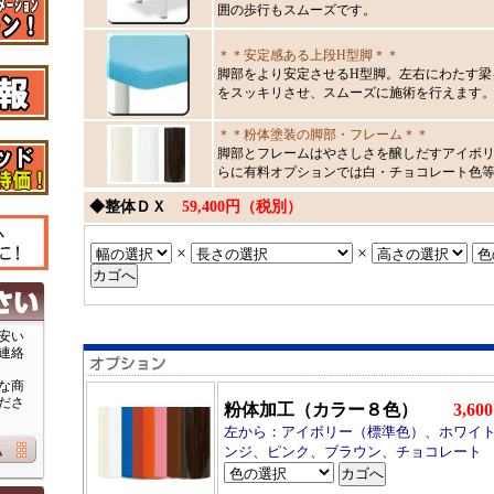
囲の歩行もスムーズです。
＊＊安定感ある上段H型脚＊＊
脚部をより安定させるH型脚。左右にわたす梁
をスッキリさせ、スムーズに施術を行えます
＊＊粉体塗装の脚部・フレーム＊＊
脚部とフレームはやさしさを醸しだすアイボ
らに有料オプションでは白・チョコレート色
◆整体ＤＸ
59,400円（税別）
×
×
安い
連絡
な商
ださ
粉体加工（カラー８色）
3,6
左から：アイボリー（標準色）、ホワイ
ンジ、ピンク、ブラウン、チョコレート