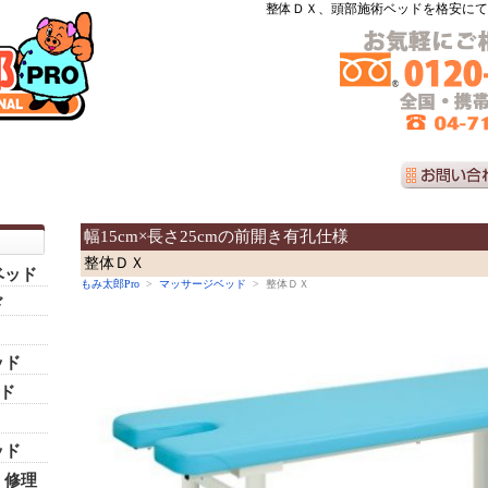
整体ＤＸ、頭部施術ベッドを格安にて
幅15cm×長さ25cmの前開き有孔仕様
整体ＤＸ
ベッド
もみ太郎Pro
>
マッサージベッド
> 整体ＤＸ
ド
ッド
ッド
ッド
・修理