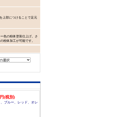
を上部につけることで足元
。
リー色の粉体塗装仕上げ。さ
等の粉体加工が可能です。
00円(税別)
ト、ブルー、レッド、オレ