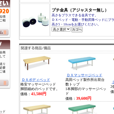
プチ金具（アジャスター無し
高さをプラスできる金具です。
る情
ＤＸベッド・電動・手動昇降ベッドにプ
ご相
高さ5・10cmをお選びください。
全商
して
送り
必要
ご連
ＤＸマッサージベッド
ＤＸボディベッド
高田ベッド製作所出荷台
格安マッサージベッド
数トップ
2
脚部細めのベッドです。
1本脚部のマッサージベッ
価
41,580円
ド
価格：
39,600円
価格：
ッド