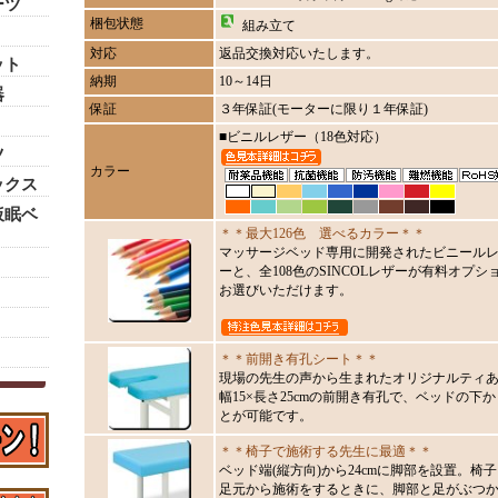
ーツ
梱包状態
組み立て
対応
返品交換対応いたします。
ット
納期
10～14日
器
保証
３年保証(モーターに限り１年保証)
■ビニルレザー（18色対応）
ツ
カラー
ックス
仮眠ベ
＊＊最大126色 選べるカラー＊＊
マッサージベッド専用に開発されたビニールレ
ーと、全108色のSINCOLレザーが有料オプショ
お選びいただけます。
＊＊前開き有孔シート＊＊
現場の先生の声から生まれたオリジナルティ
幅15×長さ25cmの前開き有孔で、ベッドの
とが可能です。
＊＊椅子で施術する先生に最適＊＊
ベッド端(縦方向)から24cmに脚部を設置。
足元から施術をするときに、脚部と足がぶつ