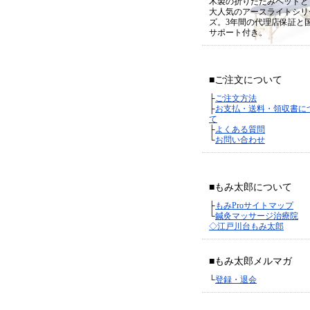
木製の折りたたみベッドと
大人気のアースライトシリ
ズ。3年間の代理店保証と
サポート付き。
■ご注文について
├
ご注文方法
├
お支払・送料・領収書に
て
├
よくある質問
└
お問い合わせ
■もみ太郎について
├
もみProサイトマップ
└
鍼灸マッサージ治療院
◇江戸川台もみ太郎
■もみ太郎メルマガ
└
登録・退会