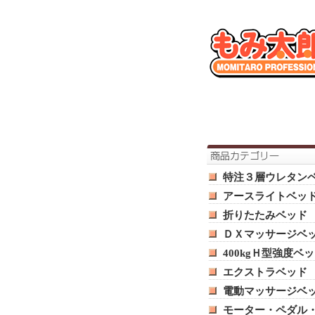
特注３層ウレタン
アースライトベッ
折りたたみベッド
ＤＸマッサージベ
400kgＨ型強度ベ
エクストラベッド
電動マッサージベ
モーター・ペダル