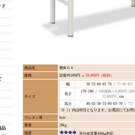
ッド
商品名
整体ＤＸ
価格
定価99,000円 →
59,400円（税別）
ズ
幅
50･55･60･65･70
（･75･80･85）
170･180
（･190価格＋6,000円･20
長さ
サイズ
12,000円）
cm
高さ
40･45･50･55･60･65･70
（･75）
※（）内は特注となります。お電話にてお問
ウレタン厚
6cm
重量
28kg
備品
強度
等分布荷重400kg対応