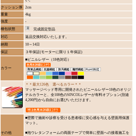
い。
クッション厚
2cm
重量
4kg
強度
-
梱包状態
完成固定型品
対応
返品交換対応いたします。
納期
10～14日
保証
３年保証(モーターに限り１年保証)
■ビニルレザー（18色対応）
カラー
＊＊最大126色 選べるカラー＊＊
マッサージベッド専用に開発されたビニールレザー18色のオリジ
ナルカラーと、全108色のSINCOLレザーが有料オプション(別途
4,200円)から自由にお選びいただけます。
■壁際で施術や診察を受ける患者様に安心感を与える壁面用保護
マット。
その他
■泡ウレタンフォームの両面テープで簡単に壁面への接着施工を