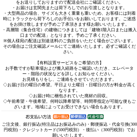
をお送りしておりますので配送会社にご確認ください。
・お届けは玄関先または荷下ろしでのお引渡しとなります。
・大型商品の場合、サイズも大きく重量も重いため、お客様には到着
時にトラックから荷下ろしのお手伝いをお願いしております。ご迷惑
をお掛け致しますが予めご了承頂きます様お願いいたします。
・高層階（集合住宅）の建物につきましては「建物1階入口または搬入
口までの配送」となります。予めご了承ください。
※個人様宛の配送は別途送料のご負担をいただく場合がございます。
その場合はご注文確認メールにてご連絡いたします。必ずご確認くだ
さい。
【有料設置サービスをご希望の方】
お手数ですが駐車場および搬入経路をご確認いただき、エレベータ
ー・階段の状況などを詳しくお知らせください。
お見積もりをし、ご連絡をさせていただきます。
◇お届け日の曜日の希望。平日より土曜日・日曜日の方が料金が高く
なります。
◇お届け時に梱包されていた廃材の回収。
◇午前希望・午後希望。何時以降希望等、時間帯指定が可能な便もご
ざいます。地域によってお受けできない場合もあります。
ご注文後、銀行振込(特注品はお振込みのみ)・郵便振込・代金引換(300
円税別)・クレジットカード(500円税別）・後払い（300円税別）でお
願いいたします。