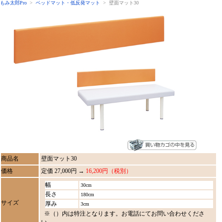
もみ太郎Pro
>
ベッドマット・低反発マット
> 壁面マット30
商品名
壁面マット30
価格
定価 27,000円 →
16,200円（税別）
幅
30cm
長さ
180cm
サイズ
厚み
3cm
※（）内は特注となります。お電話にてお問い合わせくださ