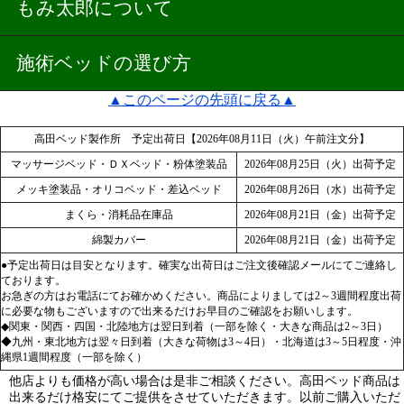
もみ太郎について
施術ベッドの選び方
▲このページの先頭に戻る▲
高田ベッド製作所 予定出荷日【2026年08月11日（火）午前注文分】
マッサージベッド・ＤＸベッド・粉体塗装品
2026年08月25日（火）出荷予定
メッキ塗装品・オリコベッド・差込ベッド
2026年08月26日（水）出荷予定
まくら・消耗品在庫品
2026年08月21日（金）出荷予定
綿製カバー
2026年08月21日（金）出荷予定
●予定出荷日は目安となります。確実な出荷日はご注文後確認メールにてご連絡し
ております。
お急ぎの方はお電話にてお確かめください。商品によりましては2～3週間程度出荷
に必要な物もございますので出来るだけお早目のご確認をお願いします。
◆関東・関西・四国・北陸地方は翌日到着（一部を除く・大きな商品は2～3日）
◆九州・東北地方は翌々日到着（大きな荷物は3～4日）・北海道は3～5日程度・沖
縄県1週間程度（一部を除く）
他店よりも価格が高い場合は是非ご相談ください。高田ベッド商品は
出来るだけ格安にてご提供をさせていただきます。以前ご購入いただ