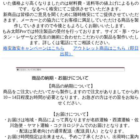
いた価格より高くなりましたのは材料費・送料等の値上げによるもの
です。なるべく格安にてご提供させていただきます。
新商品は皆様のご意見を聞くために随時格安にてご提供させていただ
きます。メーカーとの協力にてお客様に満足していただける商品を製
作していきますので今後ともよろしくお願いいたします。
もみ太郎Proでは特注製品の受付を行っております。サイズ・形・ウレ
タン・レザーなど先生の施術に合わせたこだわりの製品を製作いたし
ます。詳しくは電話にてご相談ください。
格安激安キャンペーンはこちら
アウトレット商品はこちら（即日
出荷）
【商品の納期について】
商品をご注文いただいてから製作しますので注文がありましてから約
10～14日程度お時間が必要となります。お急ぎの方はその旨をお知ら
せください。
【お届けについて】
・お届けは地域・商品によって異なりますが名鉄運輸・西濃運輸・佐
川急便・ヤマト運輸・コクヨロジテムでのお届けとなります。
・配送は業者向けの通常配送（配送員1人）となります。
・お届け時間指定は出来ません、予めご了承ください。出荷時に案内