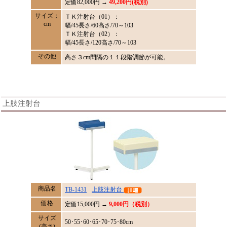
定価82,000円 →
49,200円(税別)
サイズ；
ＴＫ注射台（01）：
cm
幅/45長さ/60高さ/70～103
ＴＫ注射台（02）：
幅/45長さ/120高さ/70～103
その他
高さ３cm間隔の１１段階調節が可能。
上肢注射台
商品名
TB-1431
上肢注射台
価格
定価
15,000
円 →
9,000円（税別）
サイズ
50･55･60･65･70･75･80cm
(高さ)