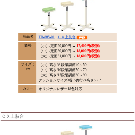
商品名
TB-885-01
ＤＸ上肢台
価格
（小）/定価
29,000
円 →
17,400円(税別)
（中）/定価30,000円 →
18,000円(税別)
（大）/定価31,000円 →
18,600円(税別)
サイズ；
（小）高さ/５段階調節40～50
cm
（中）高さ/10段階調節50～70
（大）高さ/15段階調節60～90
クッションサイズ/幅15奥行24高さ5・7
カラー
オリジナルレザー18色対応
ＣＸ上肢台