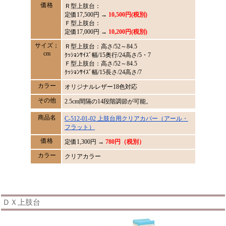
価格
Ｒ型上肢台：
定価
17,500
円 →
10,500円(税別)
Ｆ型上肢台：
定価17,000円 →
10,200円(税別)
サイズ；
Ｒ型上肢台：高さ/52～84.5
cm
ｸｯｼｮﾝｻｲｽﾞ幅/15奥行/24高さ/5・7
Ｆ型上肢台：高さ/52～84.5
ｸｯｼｮﾝｻｲｽﾞ幅/15長さ/24高さ/7
カラー
オリジナルレザー18色対応
その他
2.5cm間隔の14段階調節が可能。
商品名
C-512-01-02 上肢台用クリアカバー（アール・
フラット）
価格
定価1,300円 →
780円（税別）
カラー
クリアカラー
ＤＸ上肢台