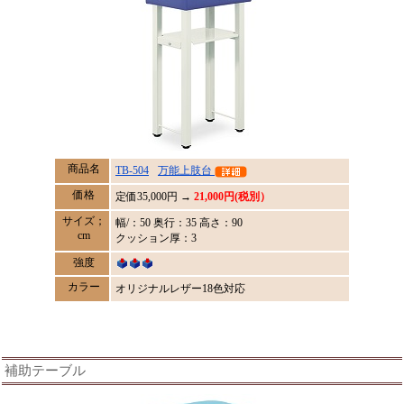
商品名
TB-504
万能上肢台
価格
定価
35,000
円 →
21,000円(税別）
サイズ；
幅/：50 奥行：35 高さ：90
cm
クッション厚：3
強度
カラー
オリジナルレザー18色対応
補助テーブル