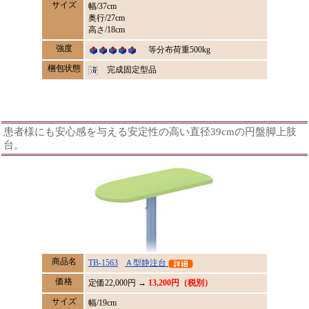
サイズ
幅/37cm
奥行/27cm
高さ/18cm
強度
等分布荷重500kg
梱包状態
完成固定型品
患者様にも安心感を与える安定性の高い直径39cmの円盤脚上肢
台。
商品名
TB-1563
Ａ型静注台
価格
定価
22,000
円 →
13,200円（税別）
サイズ
幅/19cm