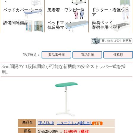
ト
ベッドカバー･シーツ
患者着・ワンピース
ドクター・看護ウェ
ア
設備関連備品
ベッドマット
簡易ベッド
低反発マット
寄宿舎用ベッド
並び替え：
製品番号順
商品名順
価格順
3cm間隔の11段階調節が可能な新機能の安全ストッパー式を採
用。
商品名
TB-513-10
ニューアトム(静注台)
価格
定価
26,000
円 →
15,600円（税別）