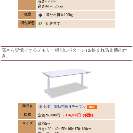
長さ/120cm
高さ/61～126cm
強度
等分布荷重100kg
梱包状態
組み立て
高さを記憶できるメモリー機能(3パターン)＆挟まれ防止機能付
き。
商品名
TB-1647
電動昇降Ｎテーブル
価格
定価
260,000
円 →
156,000円（税別）
サイズ
幅/90cm
長さ/130･140･150･160･170･180cm