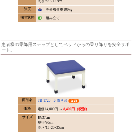
高さ/62～127cm
強度
等分布荷重100kg
梱包状態
組み立て
患者様の乗降用ステップとしてベッドからの乗り降りを安全サポ
ート。
商品名
TB-1726
足置き台
価格
定価
14,000
円 →
8,400円（税別）
サイズ
幅/37cm
奥行/30cm
高さ/15･20･25cm