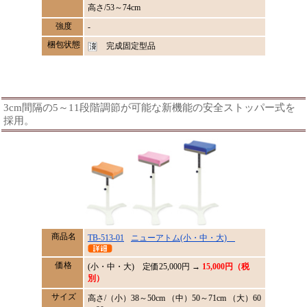
高さ/53～74cm
強度
-
梱包状態
完成固定型品
3cm間隔の5～11段階調節が可能な新機能の安全ストッパー式を
採用。
商品名
TB-513-01
ニューアトム(小・中・大)
価格
(小・中・大) 定価
25,000
円 →
15,000円（税
別）
サイズ
高さ/（小）38～50cm （中）50～71cm （大）60