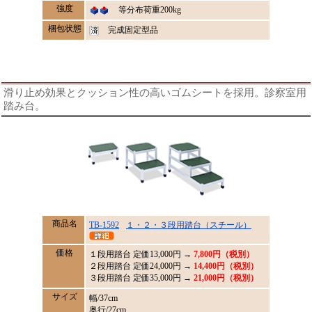
強度
等分布荷重200kg
梱包状態
完成固定型品
滑り止め効果とクッション性の高いゴムシートを採用。診察室用
踏み台。
商品名
TB-1592
１・２・３段用踏台（スチール）
価格
１段用踏台 定価
13,000
円 →
7,800円（税別）
２段用踏台 定価24,000円 →
14,400円（税別）
３段用踏台 定価35,000円 →
21,000円（税別）
サイズ
幅/37cm
奥行/27cm