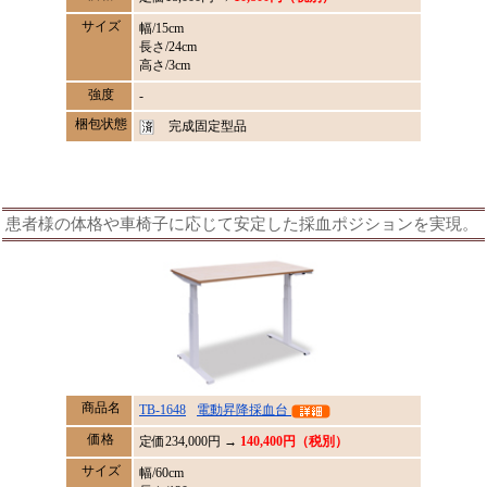
サイズ
幅/15cm
長さ/24cm
高さ/3cm
強度
-
梱包状態
完成固定型品
患者様の体格や車椅子に応じて安定した採血ポジションを実現。
商品名
TB-1648
電動昇降採血台
価格
定価
234,000
円 →
140,400円（税別）
サイズ
幅/60cm