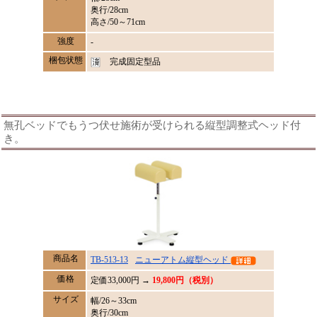
奥行/28cm
高さ/50～71cm
強度
-
梱包状態
完成固定型品
無孔ベッドでもうつ伏せ施術が受けられる縦型調整式ヘッド付
き。
商品名
TB-513-13
ニューアトム縦型ヘッド
価格
定価
33,000
円 →
19,800円（税別）
サイズ
幅/26～33cm
奥行/30cm