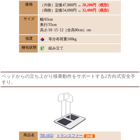
価格
（片側）定価
47,000
円 →
28,200円（税別）
（両側）定価
54,000
円 →
32,400円（税別）
サイズ
幅/63cm
奥行/35cm
高さ/18･15･12［全高80cm］cm
強度
等分布荷重100kg
梱包状態
組み立て
ベッドからの立ち上がり移乗動作をサポートする2方向式安全手
すり。
商品名
TB-1652
トランスファー