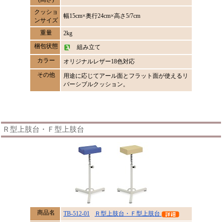
クッショ
幅15cm×奥行24cm×高さ5/7cm
ンサイズ
重量
2kg
梱包状態
組み立て
カラー
オリジナルレザー18色対応
その他
用途に応じてアール面とフラット面が使えるリ
バーシブルクッション。
Ｒ型上肢台・Ｆ型上肢台
商品名
TB-512-01
Ｒ型上肢台・Ｆ型上肢台