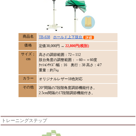
商品名
TB-638
ホールド上下肢台
価格
定価
38,000
円 →
22,800円(税別）
サイズ；
高さの調節範囲：72～112
cm
肢台角度の調整範囲：－60～＋60度
ｸｯｼｮﾝｻｲｽﾞ/幅：16 奥行：38 高さ：4/7
重量：約7㎏
カラー
オリジナルレザー18色対応
その他
20°間隔の7段階角度調節機能付き。
2.5cm間隔の17段階調節機能付き。
トレーニングステップ