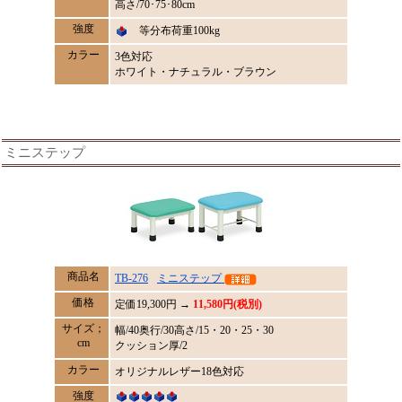
高さ/70･75･80cm
強度
等分布荷重100kg
カラー
3色対応
ホワイト・ナチュラル・ブラウン
ミニステップ
商品名
TB-276
ミニステップ
価格
定価
19,300
円 →
11,580円(税別)
サイズ；
幅/40奥行/30高さ/15・20・25・30
cm
クッション厚/2
カラー
オリジナルレザー18色対応
強度