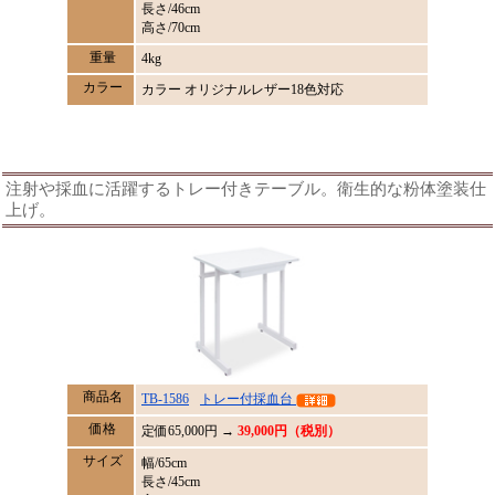
長さ/46cm
高さ/70cm
重量
4kg
カラー
カラー オリジナルレザー18色対応
注射や採血に活躍するトレー付きテーブル。衛生的な粉体塗装仕
上げ。
商品名
TB-1586
トレー付採血台
価格
定価
65,000
円 →
39,000円（税別）
サイズ
幅/65cm
長さ/45cm