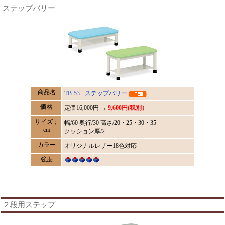
ステップバリー
商品名
TB-53
ステップバリー
価格
定価
16,000
円 →
9,600円(税別）
サイズ；
幅/60 奥行/30 高さ/20・25・30・35
cm
クッション厚/2
カラー
オリジナルレザー18色対応
強度
２段用ステップ