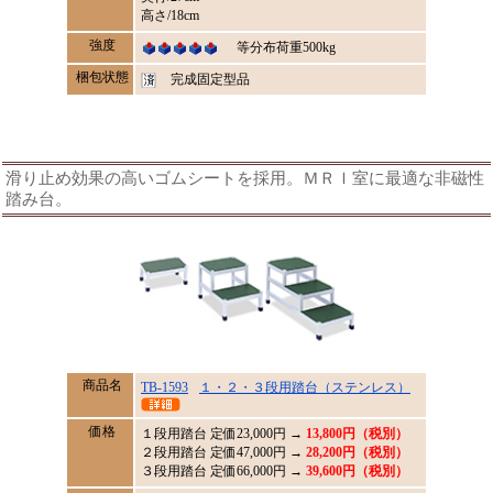
高さ/18cm
強度
等分布荷重500kg
梱包状態
完成固定型品
滑り止め効果の高いゴムシートを採用。ＭＲＩ室に最適な非磁性
踏み台。
商品名
TB-1593
１・２・３段用踏台（ステンレス）
価格
１段用踏台 定価
23,000
円 →
13,800円（税別）
２段用踏台 定価47,000円 →
28,200円（税別）
３段用踏台 定価66,000円 →
39,600円（税別）