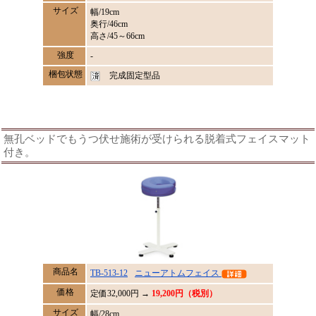
サイズ
幅/19cm
奥行/46cm
高さ/45～66cm
強度
-
梱包状態
完成固定型品
無孔ベッドでもうつ伏せ施術が受けられる脱着式フェイスマット
付き。
商品名
TB-513-12
ニューアトムフェイス
価格
定価
32,000
円 →
19,200円（税別）
サイズ
幅/28cm