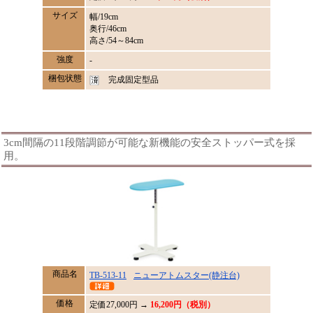
サイズ
幅/19cm
奥行/46cm
高さ/54～84cm
強度
-
梱包状態
完成固定型品
3cm間隔の11段階調節が可能な新機能の安全ストッパー式を採
用。
商品名
TB-513-11
ニューアトムスター(静注台)
価格
定価
27,000
円 →
16,200円（税別）