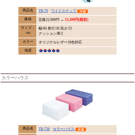
商品名
TB-79
ワイドステップ
価格
定価
22,000
円 →
13,200円(税別）
サイズ；
幅/60 奥行/30 高さ/25
cm
クッション厚/2
カラー
オリジナルレザー18色対応
強度
カラーハウス
商品名
TB-738
カラーハウス