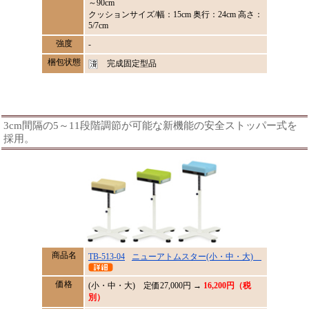
～90cm
クッションサイズ/幅：15cm 奥行：24cm 高さ：
5/7cm
強度
-
梱包状態
完成固定型品
3cm間隔の5～11段階調節が可能な新機能の安全ストッパー式を
採用。
商品名
TB-513-04
ニューアトムスター(小・中・大)
価格
(小・中・大) 定価
27,000
円 →
16,200円（税
別）