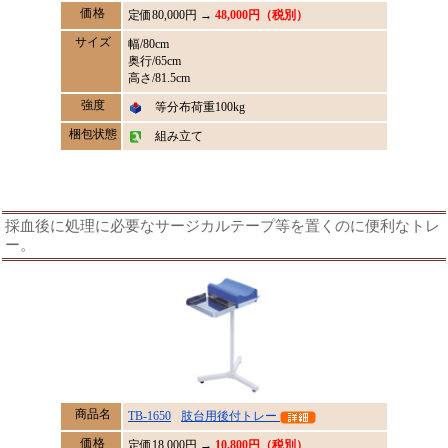
価格
定価
80,000
円 →
48,000円（税別）
サイズ
幅/80cm
奥行/65cm
高さ/81.5cm
強度
等分布荷重100kg
梱包状態
組み立て
採血後に処理に必要なサージカルテープ等を置くのに便利なトレ
ー。
商品名
TB-1650
肢台用後付トレー
価格
定価
18,000
円 →
10,800円（税別）