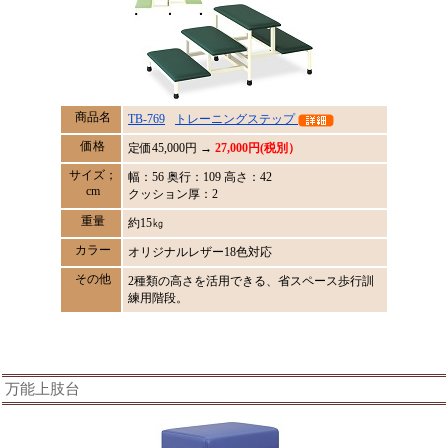
商品名
TB-769
トレーニングステップ
価格
定価
45,000
円 →
27,000円(税別）
サイズ；
幅：56 奥行：109 高さ：42
cm
クッション厚：2
重量
約15㎏
カラー
オリジナルレザー18色対応
その他
2種類の高さを活用できる、省スペース歩行訓
練用階段。
万能上肢台