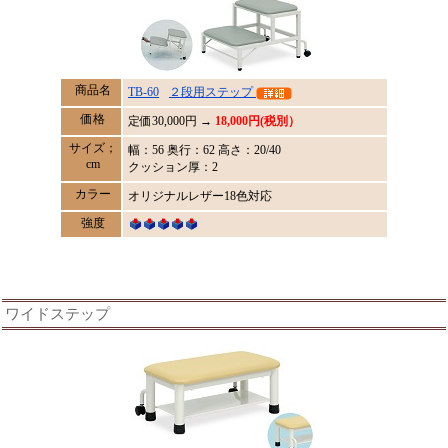
商品名
TB-60
２段用ステップ
価格
定価
30,000
円 →
18,000円(税別）
サイズ；
幅：56 奥行：62 高さ：20/40
cm
クッション厚：2
カラー
オリジナルレザー18色対応
強度
ワイドステップ