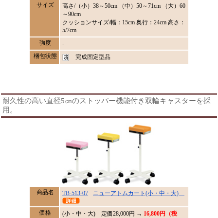
サイズ
高さ/（小）38～50cm （中）50～71cm （大）60
～90cm
クッションサイズ/幅：15cm 奥行：24cm 高さ：
5/7cm
強度
-
梱包状態
完成固定型品
耐久性の高い直径5㎝のストッパー機能付き双輪キャスターを採
用。
商品名
TB-513-07
ニューアトムカート(小・中・大)
価格
(小・中・大) 定価
28,000
円 →
16,800円（税