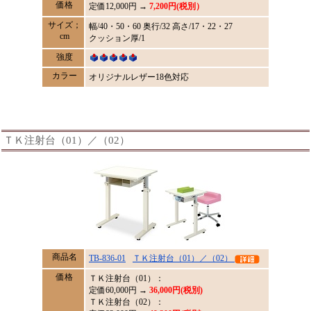
価格
定価
12,000
円 →
7,200円(税別）
サイズ；
幅/40・50・60 奥行/32 高さ/17・22・27
cm
クッション厚/1
強度
カラー
オリジナルレザー18色対応
ＴＫ注射台（01）／（02）
商品名
TB-836-01
ＴＫ注射台（01）／（02）
価格
ＴＫ注射台（01）：
定価
60,000
円 →
36,000円(税別)
ＴＫ注射台（02）：