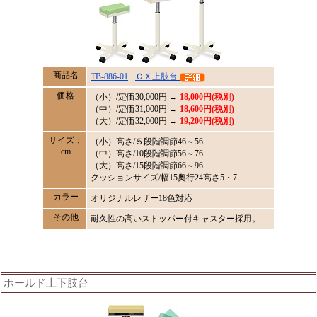
商品名
TB-886-01
ＣＸ上肢台
価格
（小）/定価
30,000
円 →
18,000円(税別)
（中）/定価31,000円 →
18,600円(税別)
（大）/定価32,000円 →
19,200円(税別)
サイズ；
（小）高さ/５段階調節46～56
cm
（中）高さ/10段階調節56～76
（大）高さ/15段階調節66～96
クッションサイズ/幅15奥行24高さ5・7
カラー
オリジナルレザー18色対応
その他
耐久性の高いストッパー付キャスター採用。
ホールド上下肢台