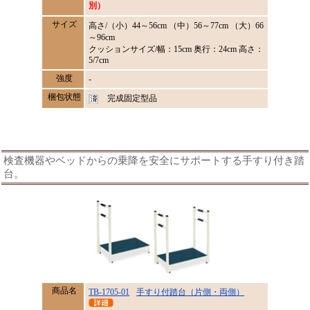
別）
サイズ
高さ/（小）44～56cm （中）56～77cm （大）66
～96cm
クッションサイズ/幅：15cm 奥行：24cm 高さ：
5/7cm
強度
-
梱包状態
完成固定型品
検査機器やベッドからの乗降を安全にサポートする手すり付き踏
台。
商品名
TB-1705-01
手すり付踏台（片側・両側）