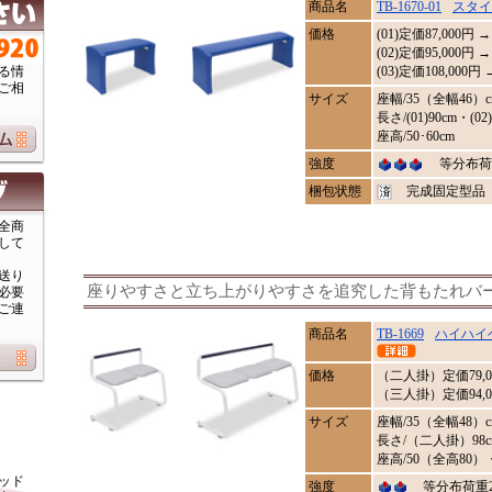
商品名
TB-1670-01
スタ
価格
(01)定価
87,000
円 →
(02)定価95,000円 →
る情
(03)定価108,000円 
ご相
サイズ
座幅/35（全幅46）c
長さ/(01)90cm・(02)
座高/50･60cm
強度
等分布荷重
梱包状態
完成固定型品
全商
して
送り
座りやすさと立ち上がりやすさを追究した背もたれバ
必要
ご連
商品名
TB-1669
ハイハイ
価格
（二人掛）定価
79,
（三人掛）定価94,0
サイズ
座幅/35（全幅48）c
長さ/（二人掛）98c
座高/50（全高80）
ッド
強度
等分布荷重20