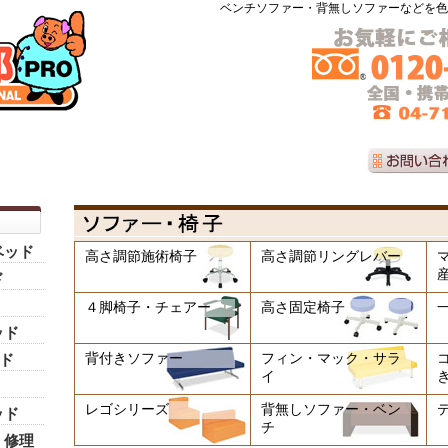
ベンチソファー・背無しソファーなどを色
ベッド
高さ調節施術椅子
高さ調節リングレバー
ド
４脚椅子・チェアー
高さ固定椅子
ッド
背付きソファー
フィン・マック・サラ
ッド
イ
レゴシリーズ
背無しソファー・ベン
ッド
チ
・修理