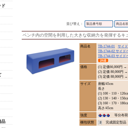
ッド
並び替え：
製品番号順
商品名
ベンチ内の空間を利用した大きな収納力を発揮するキ
商品名
TB-1744-01
サイド
TB-1744-02 サイ
TB-1744-03 サイ
価格
(1) 定価
66,000
円 →
(2) 定価 80,000円
ズ
(3) 定価 88,000円
サイズ
座幅/45cm
長さ
(1) 100・110・120c
(2) 130・140・150c
(3) 160・170・180c
高さ/45cm
強度
等分布荷重
備品
梱包状態
完成固定型品