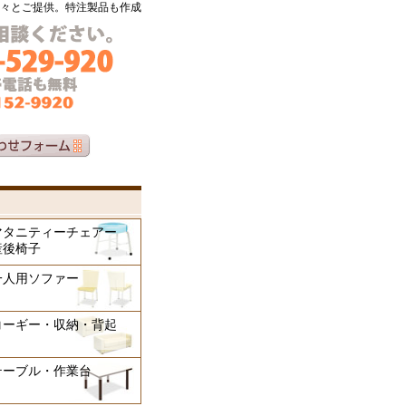
々とご提供。特注製品も作成
マタニティーチェアー
産後椅子
一人用ソファー
コーギー・収納・背起
き
テーブル・作業台