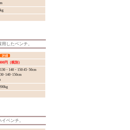
m
kg
採用したベンチ。
,400円（税別）
30・140・150:45･50cm
30･140･150cm
m
0kg
ハイベンチ。