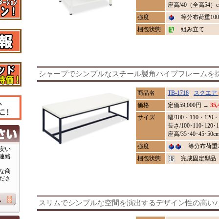
座高/40（全高54）c
強度
等分布荷重100
梱包状態
組み立て
シャープでシンプルなスチール製角パイプフレームを
商品名
TB-1718
スクエア
価格
定価
59,000
円 →
35
サイズ
幅/100・110・120・1
長さ/100･110･120･1
座高/35･40･45･50c
強度
等分布荷重20
安い
連絡
梱包状態
完成固定型品
な商
ださ
スリムでシンプルな空間を演出するデザイン性の高い