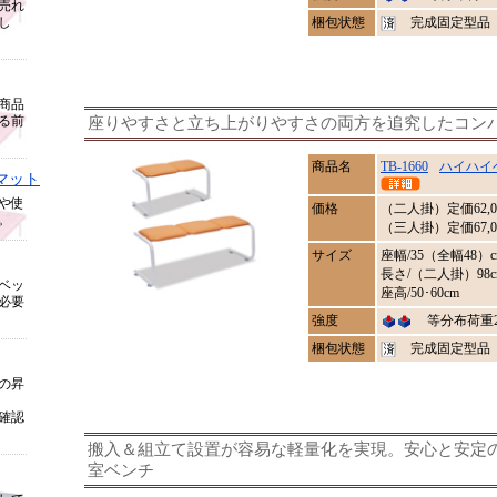
売れ
し
梱包状態
完成固定型品
商品
る前
座りやすさと立ち上がりやすさの両方を追究したコン
商品名
TB-1660
ハイハイ
マット
や使
価格
（二人掛）定価
62,
。
（三人掛）定価67,0
サイズ
座幅/35（全幅48）c
長さ/（二人掛）98c
ベッ
座高/50･60cm
必要
強度
等分布荷重20
梱包状態
完成固定型品
の昇
確認
搬入＆組立て設置が容易な軽量化を実現。安心と安定
室ベンチ