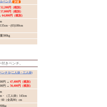
イルベンチ
52,200円（税別）
57,000円（税別）
→
64,800円（税別）
m
135cm・(03)180cm
300kg
ー付きベンチ。
ベンチＳ(二人掛・三人掛)
000
円 →
47,400円（税別）
00円 →
56,400円（税別）
m
m・（三人掛）143cm
・60（全高90）cm
0kg