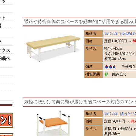
ーツ
ット
通路や待合室等のスペースを効率的に活用できる跳ね
器
商品名
TB-1739
はねあげ
価格
定価
110,000
円 →
6
ツ
サイズ
幅/40･45cm
ックス
長さ/140･150･160･1
仮眠ベ
座高/40･45cm
強度
等分布荷重
梱包状態
組み立て
気軽に腰かけて楽に靴が履ける省スペース対応のエン
商品名
TB-1733
ほっとベ
価格
定価
34,000
円 →
20
サイズ
座幅/45（全幅55）c
奥行/36cm