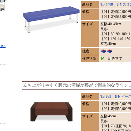
して
商品名
TB-1488
ＳＮスミ
ー
国内
価格
【01】定価
29,000
円
【02】定価37,000円
サイズ
座幅/40･45cm
長さ/
【01】80･90･100･1
【02】130･140･150･
座高/40cm
つい
強度
梱包状態
組み立て
立ち上がりやすく脚元の清掃が容易で衛生的なラウン
商品名
TB-833
ＳＮピー
価格
【01】定価
40,000
円
【02】定価50,000円
サイズ
座幅/45cm
長さ/
【01】70(座面50)･8