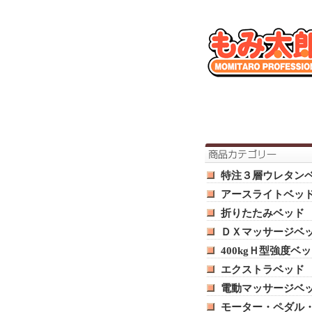
特注３層ウレタン
アースライトベッ
折りたたみベッド
ＤＸマッサージベ
400kgＨ型強度ベ
エクストラベッド
電動マッサージベ
モーター・ペダル