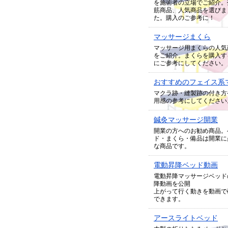
を施術者の立場でご紹介。
筋商品、人気商品を選びま
た。購入のご参考に！
マッサージまくら
マッサージ用まくらの人気
をご紹介。まくらを購入す
にご参考にしてください。
おすすめのフェイス系
マクラ跡・縫製跡の付き方
用感の参考にしてください
鍼灸マッサージ開業
開業の方へのお勧め商品。
ド・まくら・備品は開業に
な商品です。
電動昇降ベッド動画
電動昇降マッサージベッド
降動画を公開
上がって行く動きを動画で
できます。
アースライトベッド