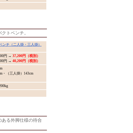
パクトベンチ。
ベンチ（二人掛・三人掛）
000
円 →
37,200円（税別）
00円 →
40,200円（税別）
m
m・（三人掛）143cm
0kg
のある外脚仕様の待合