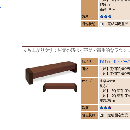
【02】120(座面100)
120)cm
ド
座高/39cm
強度
梱包状態
完成固定型品
立ち上がりやすく脚元の清掃が容易で衛生的なラウン
商品名
TB-833
ＳＮピー
価格
【03】定価
55,000
円
【04】定価70,000円
サイズ
座幅/45cm
長さ/
【03】150(座面130)
【04】170(座面150)
座高/39cm
強度
梱包状態
完成固定型品