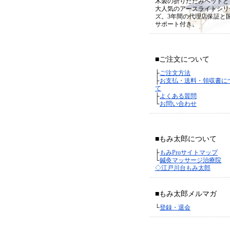
木製の折りたたみベッドと
大人気のアースライトシリ
ズ。3年間の代理店保証と
サポート付き。
■ご注文について
├
ご注文方法
├
お支払・送料・領収書に
て
├
よくある質問
└
お問い合わせ
■もみ太郎について
├
もみProサイトマップ
└
鍼灸マッサージ治療院
◇江戸川台もみ太郎
■もみ太郎メルマガ
└
登録・退会