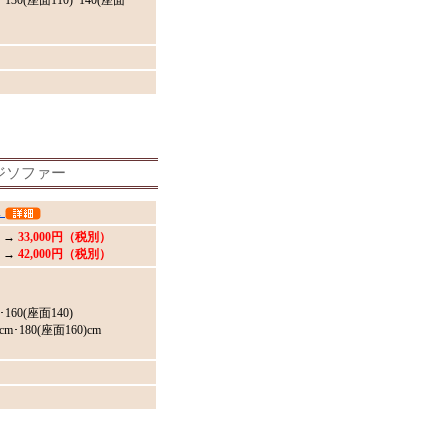
･130(座面110)･140(座面
ジソファー
ス
 →
33,000円（税別）
 →
42,000円（税別）
･160(座面140)
cm･180(座面160)cm