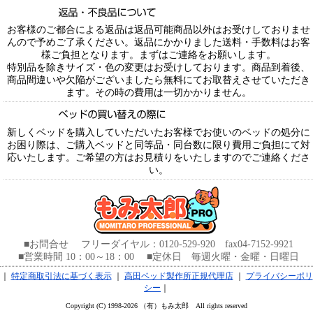
お客様のご都合による返品は返品可能商品以外はお受けしておりませ
んので予めご了承ください。返品にかかりました送料・手数料はお客
様ご負担となります。まずはご連絡をお願いします。
特別品を除きサイズ・色の変更はお受けしております。商品到着後、
商品間違いや欠陥がございましたら無料にてお取替えさせていただき
ます。その時の費用は一切かかりません。
新しくベッドを購入していただいたお客様でお使いのベッドの処分に
お困り際は、ご購入ベッドと同等品・同台数に限り費用ご負担にて対
応いたします。ご希望の方はお見積りをいたしますのでご連絡くださ
い。
■お問合せ フリーダイヤル：0120-529-920 fax04-7152-9921
■営業時間 10：00～18：00 ■定休日 毎週火曜・金曜・日曜日
｜
特定商取引法に基づく表示
｜
高田ベッド製作所正規代理店
｜
プライバシーポリ
シー
｜
Copyright (C) 1998-2026 （有）もみ太郎 All rights reserved