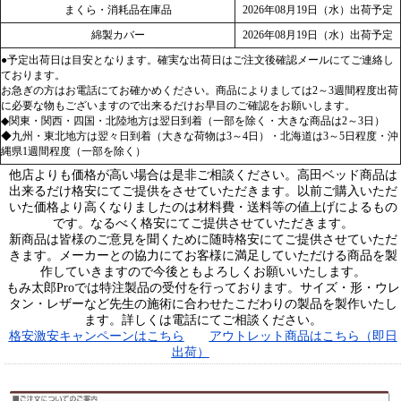
まくら・消耗品在庫品
2026年08月19日（水）出荷予定
綿製カバー
2026年08月19日（水）出荷予定
●予定出荷日は目安となります。確実な出荷日はご注文後確認メールにてご連絡し
ております。
お急ぎの方はお電話にてお確かめください。商品によりましては2～3週間程度出荷
に必要な物もございますので出来るだけお早目のご確認をお願いします。
◆関東・関西・四国・北陸地方は翌日到着（一部を除く・大きな商品は2～3日）
◆九州・東北地方は翌々日到着（大きな荷物は3～4日）・北海道は3～5日程度・沖
縄県1週間程度（一部を除く）
他店よりも価格が高い場合は是非ご相談ください。高田ベッド商品は
出来るだけ格安にてご提供をさせていただきます。以前ご購入いただ
いた価格より高くなりましたのは材料費・送料等の値上げによるもの
です。なるべく格安にてご提供させていただきます。
新商品は皆様のご意見を聞くために随時格安にてご提供させていただ
きます。メーカーとの協力にてお客様に満足していただける商品を製
作していきますので今後ともよろしくお願いいたします。
もみ太郎Proでは特注製品の受付を行っております。サイズ・形・ウレ
タン・レザーなど先生の施術に合わせたこだわりの製品を製作いたし
ます。詳しくは電話にてご相談ください。
格安激安キャンペーンはこちら
アウトレット商品はこちら（即日
出荷）