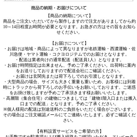
【商品の納期について】
商品をご注文いただいてから製作しますので注文がありましてから約
10～14日程度お時間が必要となります。お急ぎの方はその旨をお知ら
せください。
【お届けについて】
・お届けは地域・商品によって異なりますが名鉄運輸・西濃運輸・佐
川急便・ヤマト運輸・コクヨロジテムでのお届けとなります。
・配送は業者向けの通常配送（配送員1人）となります。
・お届け時間指定は出来ません、予めご了承ください。出荷時に案内
をお送りしておりますので配送会社にご確認ください。
・お届けは玄関先または荷下ろしでのお引渡しとなります。
・大型商品の場合、サイズも大きく重量も重いため、お客様には到着
時にトラックから荷下ろしのお手伝いをお願いしております。ご迷惑
をお掛け致しますが予めご了承頂きます様お願いいたします。
・高層階（集合住宅）の建物につきましては「建物1階入口または搬入
口までの配送」となります。予めご了承ください。
※個人様宛の配送は別途送料のご負担をいただく場合がございます。
その場合はご注文確認メールにてご連絡いたします。必ずご確認くだ
さい。
【有料設置サービスをご希望の方】
お手数ですが駐車場および搬入経路をご確認いただき、エレベータ