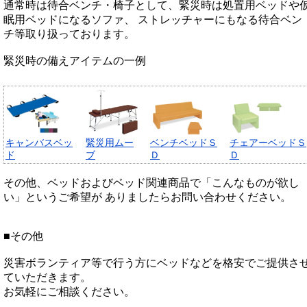
通常時は待合ベンチ・椅子として、緊災時は処置用ベッドや
眠用ベッドになるソファ、 ストレッチャーにもなる待合ベン
チ等取り扱っております。
緊災時の備えアイテムの一例
キャンバスベッ
緊災用ムー
ベンチベッドＳ
チェアーベッドＳ
ド
ブ
Ｄ
Ｄ
その他、ベッドおよびベッド関連商品で「こんなものが欲し
い」というご希望が ありましたらお問い合わせください。
■その他
災害ボランティア等で行う方にベッドなどを格安でご提供さ
ていただきます。
お気軽にご相談ください。