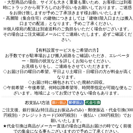
・大型商品の場合、サイズも大きく重量も重いため、お客様には到着
時にトラックから荷下ろしのお手伝いをお願いしております。ご迷惑
をお掛け致しますが予めご了承頂きます様お願いいたします。
・高層階（集合住宅）の建物につきましては「建物1階入口または搬入
口までの配送」となります。予めご了承ください。
※個人様宛の配送は別途送料のご負担をいただく場合がございます。
その場合はご注文確認メールにてご連絡いたします。必ずご確認くだ
さい。
【有料設置サービスをご希望の方】
お手数ですが駐車場および搬入経路をご確認いただき、エレベータ
ー・階段の状況などを詳しくお知らせください。
お見積もりをし、ご連絡をさせていただきます。
◇お届け日の曜日の希望。平日より土曜日・日曜日の方が料金が高く
なります。
◇お届け時に梱包されていた廃材の回収。
◇午前希望・午後希望。何時以降希望等、時間帯指定が可能な便もご
ざいます。地域によってお受けできない場合もあります。
ご注文後、銀行振込(特注品はお振込みのみ)・郵便振込・代金引換(300
円税別)・クレジットカード(500円税別）・後払い（300円税別）でお
願いいたします。
★代金引換は商品がメーカー直送の場合は商品お届けの時でなく前後
での集金になる事もございますので予めご了承ください。