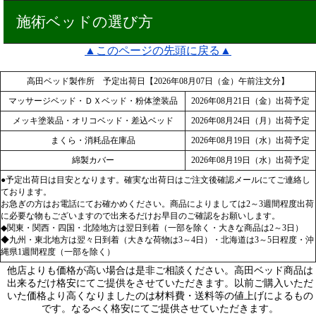
施術ベッドの選び方
▲このページの先頭に戻る▲
高田ベッド製作所 予定出荷日【2026年08月07日（金）午前注文分】
マッサージベッド・ＤＸベッド・粉体塗装品
2026年08月21日（金）出荷予定
メッキ塗装品・オリコベッド・差込ベッド
2026年08月24日（月）出荷予定
まくら・消耗品在庫品
2026年08月19日（水）出荷予定
綿製カバー
2026年08月19日（水）出荷予定
●予定出荷日は目安となります。確実な出荷日はご注文後確認メールにてご連絡し
ております。
お急ぎの方はお電話にてお確かめください。商品によりましては2～3週間程度出荷
に必要な物もございますので出来るだけお早目のご確認をお願いします。
◆関東・関西・四国・北陸地方は翌日到着（一部を除く・大きな商品は2～3日）
◆九州・東北地方は翌々日到着（大きな荷物は3～4日）・北海道は3～5日程度・沖
縄県1週間程度（一部を除く）
他店よりも価格が高い場合は是非ご相談ください。高田ベッド商品は
出来るだけ格安にてご提供をさせていただきます。以前ご購入いただ
いた価格より高くなりましたのは材料費・送料等の値上げによるもの
です。なるべく格安にてご提供させていただきます。