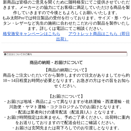
新商品は皆様のご意見を聞くために随時格安にてご提供させていただ
きます。メーカーとの協力にてお客様に満足していただける商品を製
作していきますので今後ともよろしくお願いいたします。
もみ太郎Proでは特注製品の受付を行っております。サイズ・形・ウレ
タン・レザーなど先生の施術に合わせたこだわりの製品を製作いたし
ます。詳しくは電話にてご相談ください。
格安激安キャンペーンはこちら
アウトレット商品はこちら（即日
出荷）
【商品の納期について】
商品をご注文いただいてから製作しますので注文がありましてから約
10～14日程度お時間が必要となります。お急ぎの方はその旨をお知ら
せください。
【お届けについて】
・お届けは地域・商品によって異なりますが名鉄運輸・西濃運輸・佐
川急便・ヤマト運輸・コクヨロジテムでのお届けとなります。
・配送は業者向けの通常配送（配送員1人）となります。
・お届け時間指定は出来ません、予めご了承ください。出荷時に案内
をお送りしておりますので配送会社にご確認ください。
・お届けは玄関先または荷下ろしでのお引渡しとなります。