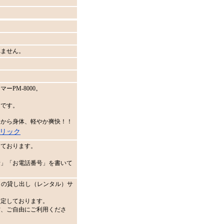
れません。
PM-8000。
的です。
日から身体、軽やか爽快！！
リック
しております。
所」「お電話番号」を書いて
ト】の貸し出し（レンタル）サ
設定しております。
方、ご自由にご利用くださ