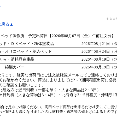
ド
に戻る▲
ベッド製作所 予定出荷日【2026年08月07日（金）午前注文分】
ッド・ＤＸベッド・粉体塗装品
2026年08月21日
品・オリコベッド・差込ベッド
2026年08月24日
くら・消耗品在庫品
2026年08月19日
綿製カバー
2026年08月19日
なります。確実な出荷日はご注文後確認メールにてご連絡しており
てお確かめください。商品によりましては2～3週間程度出荷に必
のご確認をお願いします。
北陸地方は翌日到着（一部を除く・大きな商品は2～3日）
々日到着（大きな荷物は3～4日）・北海道は3～5日程度・沖縄県1
場合は是非ご相談ください。高田ベッド商品は出来るだけ格安にてご提
いた価格より高くなりましたのは材料費・送料等の値上げによるもので
す。