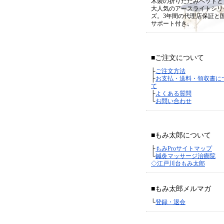
木製の折りたたみベッドと
大人気のアースライトシリ
ズ。3年間の代理店保証と
サポート付き。
■ご注文について
├
ご注文方法
├
お支払・送料・領収書に
て
├
よくある質問
└
お問い合わせ
■もみ太郎について
├
もみProサイトマップ
└
鍼灸マッサージ治療院
◇江戸川台もみ太郎
■もみ太郎メルマガ
└
登録・退会