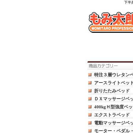
下半
特注３層ウレタン
アースライトベッ
折りたたみベッド
ＤＸマッサージベ
400kgＨ型強度ベ
エクストラベッド
電動マッサージベ
モーター・ペダル