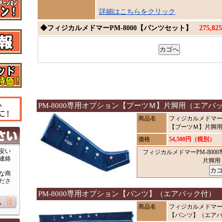
詳細はこちらをクリック
◆フィジカルメドマーPM-8000【パンツセット】
275,
PM-8000専用オプション【ブーツＭ】片脚用（エアバ
商品名
フィジカルメドマーP
【ブーツＭ】片脚
価格
54,500円（税別）
安い
フィジカルメドマーPM-80
連絡
片脚
な商
ださ
PM-8000専用オプション【パンツ】（エアバック付）
商品名
フィジカルメドマーP
【パンツ】（エア