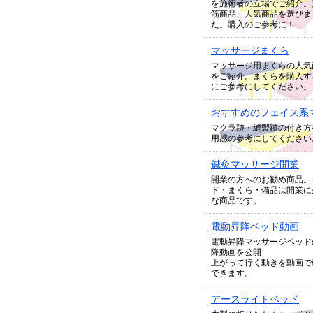
を施術者の立場でご紹介。
筋商品、人気商品を選びま
た。購入のご参考に！
マッサージまくら
マッサージ用まくらの人気
をご紹介。まくらを購入す
にご参考にしてください。
おすすめのフェイス系
マクラ跡・縫製跡の付き方
用感の参考にしてください
鍼灸マッサージ開業
開業の方へのお勧め商品。
ド・まくら・備品は開業に
な商品です。
電動昇降ベッド動画
電動昇降マッサージベッド
降動画を公開
上がって行く動きを動画で
できます。
アースライトベッド