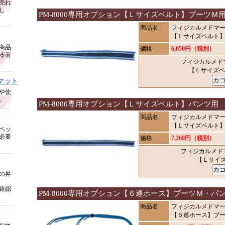
売れ
し
PM-8000専用オプション【Ｌサイズベルト】ブーツＭ
商品名
フィジカルメドマーP
【Ｌサイズベルト
商品
価格
6,050円（税別）
る前
フィジカルメドマ
【Ｌサイズ
マット
や使
。
PM-8000専用オプション【Ｌサイズベルト】パンツ用
商品名
フィジカルメドマーP
【Ｌサイズベルト
ベッ
必要
価格
7,260円（税別）
フィジカルメドマ
【Ｌサイ
の昇
確認
PM-8000専用オプション【６連ホース】ブーツＭ・パ
商品名
フィジカルメドマーP
【６連ホース】ブ