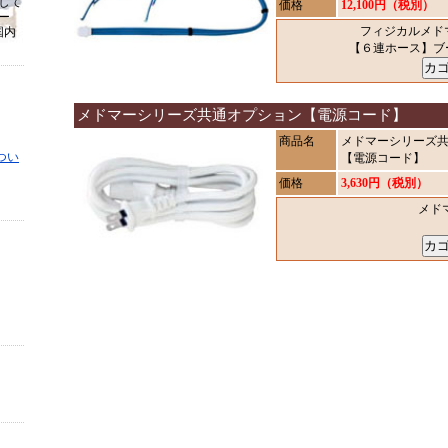
して
価格
12,100円（税別）
ー
フィジカルメドマ
国内
【６連ホース】
メドマーシリーズ共通オプション【電源コード】
商品名
メドマーシリーズ
つい
【電源コード】
価格
3,630円（税別）
メド