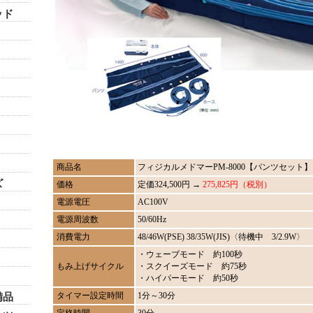
ッド
商品名
フィジカルメドマーPM-8000【パンツセット】
ズ
価格
定価324,500円 →
275,825円（税別）
電源電圧
AC100V
電源周波数
50/60Hz
消費電力
48/46W(PSE) 38/35W(JIS)〈待機中 3/2.9W〉
・ウェーブモード 約100秒
もみ上げサイクル
・スクイーズモード 約75秒
・ハイパーモード 約50秒
タイマー設定時間
1分～30分
備品