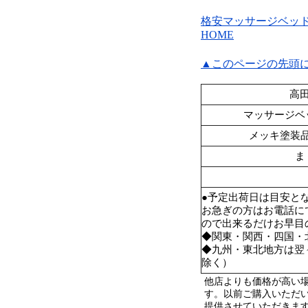
格安マッサージベッ
HOME
▲このページの先頭
高田
マッサージベ
メッキ塗装
ま
●予定出荷日は目安と
お急ぎの方はお電話に
ので出来るだけお早目
◆関東・関西・四国・
◆九州・東北地方は翌
除く）
他店よりも価格が高い
す。以前ご購入いただ
提供させていただきま