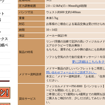
定格時間
30分
ーツ
圧力調整範囲
2.0～12.0kPa(15～90mmHg)6段階
パンツ寸法
ウェスト約600 丈約1400mm
ット
重量
本体5.7kg
器
対応
お客様のご都合による返品交換は受け付けら
納期
10～14日
ツ
保証
メーカー保証1年
ックス
リンパ浮腫の治療で定評の高いフィジカルメドマー
仮眠ベ
エアロテラピーで気分爽快！
もちろん、通常のむくみや脚の疲れにも効果
製品の特長
ソフトな空気の力で血行促進マッサージ！今
更に詳細はこちらをク
メドマー製品の詳しいパンフレットをご用意
問い合わせフォームよりご請求下さい。
メドマー資料請求
本文に「メドマー資料請求」「お名前」「住
ください。
フィジカルメドマーPM-8000 【パンツセッ
ービスを開始いたしました。
ご希望に応じて1週間から4週間までの期間を
ご購入をご検討の方、少しだけ試してみたい
貸出サービス
い。