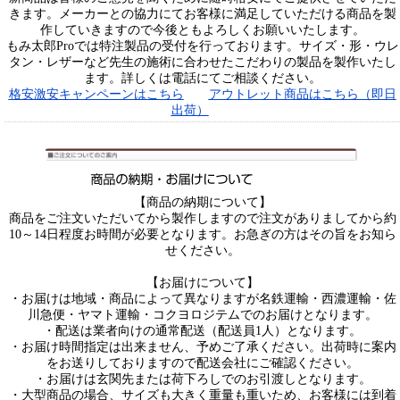
きます。メーカーとの協力にてお客様に満足していただける商品を製
作していきますので今後ともよろしくお願いいたします。
もみ太郎Proでは特注製品の受付を行っております。サイズ・形・ウレ
タン・レザーなど先生の施術に合わせたこだわりの製品を製作いたし
ます。詳しくは電話にてご相談ください。
格安激安キャンペーンはこちら
アウトレット商品はこちら（即日
出荷）
【商品の納期について】
商品をご注文いただいてから製作しますので注文がありましてから約
10～14日程度お時間が必要となります。お急ぎの方はその旨をお知ら
せください。
【お届けについて】
・お届けは地域・商品によって異なりますが名鉄運輸・西濃運輸・佐
川急便・ヤマト運輸・コクヨロジテムでのお届けとなります。
・配送は業者向けの通常配送（配送員1人）となります。
・お届け時間指定は出来ません、予めご了承ください。出荷時に案内
をお送りしておりますので配送会社にご確認ください。
・お届けは玄関先または荷下ろしでのお引渡しとなります。
・大型商品の場合、サイズも大きく重量も重いため、お客様には到着