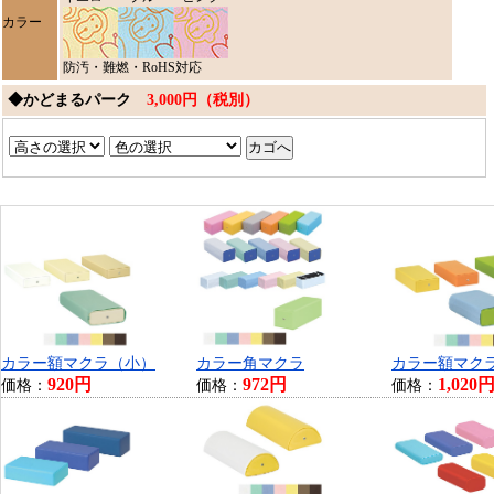
カラー
防汚・難燃・RoHS対応
◆かどまるパーク
3,000円（税別）
カラー額マクラ（小）
カラー角マクラ
カラー額マク
920円
972円
1,020
価格：
価格：
価格：