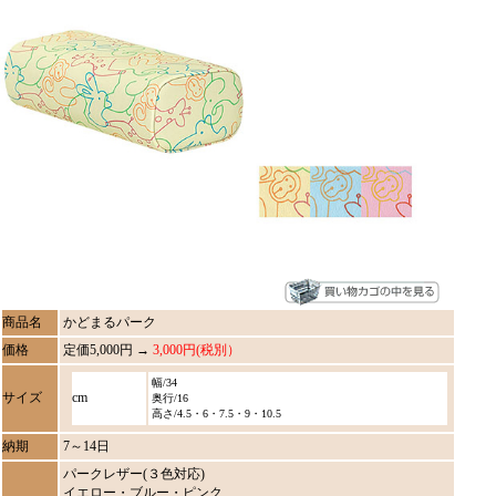
商品名
かどまるパーク
価格
定価5,000円 →
3,000円(税別）
幅/34
サイズ
cm
奥行/16
高さ/4.5・6・7.5・9・10.5
納期
7～14日
パークレザー(３色対応)
イエロー・ブルー・ピンク