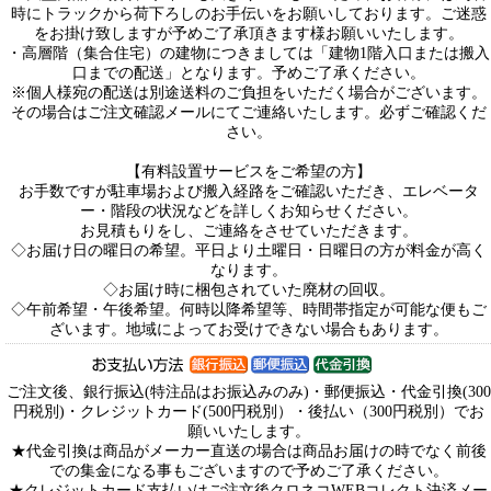
時にトラックから荷下ろしのお手伝いをお願いしております。ご迷惑
をお掛け致しますが予めご了承頂きます様お願いいたします。
・高層階（集合住宅）の建物につきましては「建物1階入口または搬入
口までの配送」となります。予めご了承ください。
※個人様宛の配送は別途送料のご負担をいただく場合がございます。
その場合はご注文確認メールにてご連絡いたします。必ずご確認くだ
さい。
【有料設置サービスをご希望の方】
お手数ですが駐車場および搬入経路をご確認いただき、エレベータ
ー・階段の状況などを詳しくお知らせください。
お見積もりをし、ご連絡をさせていただきます。
◇お届け日の曜日の希望。平日より土曜日・日曜日の方が料金が高く
なります。
◇お届け時に梱包されていた廃材の回収。
◇午前希望・午後希望。何時以降希望等、時間帯指定が可能な便もご
ざいます。地域によってお受けできない場合もあります。
ご注文後、銀行振込(特注品はお振込みのみ)・郵便振込・代金引換(300
円税別)・クレジットカード(500円税別）・後払い（300円税別）でお
願いいたします。
★代金引換は商品がメーカー直送の場合は商品お届けの時でなく前後
での集金になる事もございますので予めご了承ください。
★クレジットカード支払いはご注文後クロネコWEBコレクト決済メー