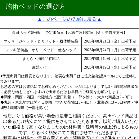
施術ベッドの選び方
▲このページの先頭に戻る▲
高田ベッド製作所 予定出荷日【2026年08月07日（金）午前注文分】
マッサージベッド・ＤＸベッド・粉体塗装品
2026年08月21日（金）出荷予定
メッキ塗装品・オリコベッド・差込ベッド
2026年08月24日（月）出荷予定
まくら・消耗品在庫品
2026年08月19日（水）出荷予定
綿製カバー
2026年08月19日（水）出荷予定
●予定出荷日は目安となります。確実な出荷日はご注文後確認メールにてご連絡し
ております。
お急ぎの方はお電話にてお確かめください。商品によりましては2～3週間程度出荷
に必要な物もございますので出来るだけお早目のご確認をお願いします。
◆関東・関西・四国・北陸地方は翌日到着（一部を除く・大きな商品は2～3日）
◆九州・東北地方は翌々日到着（大きな荷物は3～4日）・北海道は3～5日程度・沖
縄県1週間程度（一部を除く）
他店よりも価格が高い場合は是非ご相談ください。高田ベッド商品は
出来るだけ格安にてご提供をさせていただきます。以前ご購入いただ
いた価格より高くなりましたのは材料費・送料等の値上げによるもの
です。なるべく格安にてご提供させていただきます。
新商品は皆様のご意見を聞くために随時格安にてご提供させていただ