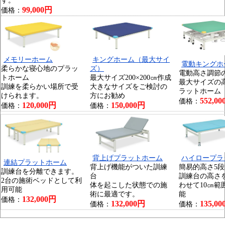
す。
99,000円
価格：
メモリーホーム
キングホーム（最大サイ
電動キングホ
柔らかな寝心地のプラッ
ズ）
電動高さ調節
トホーム
最大サイズ200×200㎝作成
最大サイズの
訓練を柔らかい場所で受
大きなサイズをご検討の
ラットホーム
けられます。
方にお勧め
552,0
価格：
120,000円
150,000円
価格：
価格：
背上げプラットホーム
ハイロープラ
連結プラットホーム
背上げ機能がついた訓練
簡易的高さ5段
訓練台を分離できます。
台
訓練台の高さ
2台の施術ベッドとして利
体を起こした状態での施
わせて10㎝範
用可能
術に最適です。
能
132,000円
価格：
132,000円
135,0
価格：
価格：