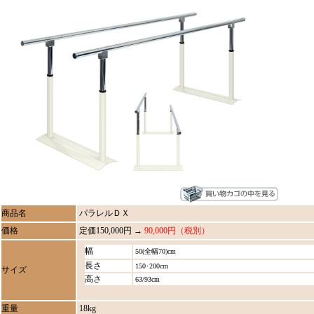
商品名
パラレルＤＸ
価格
定価150,000円 →
90,000円（税別）
幅
50(全幅70)cm
長さ
150･200cm
サイズ
高さ
63/93cm
重量
18kg