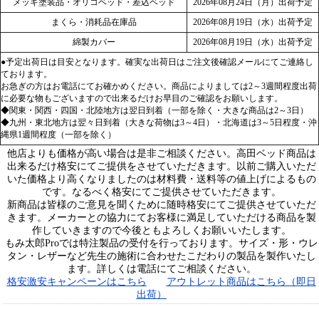
メッキ塗装品・オリコベッド・差込ベッド
2026年08月24日（月）出荷予定
まくら・消耗品在庫品
2026年08月19日（水）出荷予定
綿製カバー
2026年08月19日（水）出荷予定
●予定出荷日は目安となります。確実な出荷日はご注文後確認メールにてご連絡し
ております。
お急ぎの方はお電話にてお確かめください。商品によりましては2～3週間程度出荷
に必要な物もございますので出来るだけお早目のご確認をお願いします。
◆関東・関西・四国・北陸地方は翌日到着（一部を除く・大きな商品は2～3日）
◆九州・東北地方は翌々日到着（大きな荷物は3～4日）・北海道は3～5日程度・沖
縄県1週間程度（一部を除く）
他店よりも価格が高い場合は是非ご相談ください。高田ベッド商品は
出来るだけ格安にてご提供をさせていただきます。以前ご購入いただ
いた価格より高くなりましたのは材料費・送料等の値上げによるもの
です。なるべく格安にてご提供させていただきます。
新商品は皆様のご意見を聞くために随時格安にてご提供させていただ
きます。メーカーとの協力にてお客様に満足していただける商品を製
作していきますので今後ともよろしくお願いいたします。
もみ太郎Proでは特注製品の受付を行っております。サイズ・形・ウレ
タン・レザーなど先生の施術に合わせたこだわりの製品を製作いたし
ます。詳しくは電話にてご相談ください。
格安激安キャンペーンはこちら
アウトレット商品はこちら（即日
出荷）