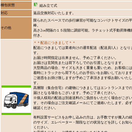
梱包状態
組み立て式
対応
返品交換対応いたします。
限られたスペースでの歩行練習が可能なコンパクトサイズの
棒。
その他
高さ2㎝間隔の１５段階に調節可能。ラチェット式手動昇降機
付き。
＊＊配送につきまして＊＊
配送につきましては業者向けの通常配送（配送員1人）となり
す。
お届け時間指定は出来ません、予めご了承ください。
お届けは玄関先または荷下ろしでのお引渡しとなります。
大型商品の場合、サイズも大きく重量も重いため、お客様に
着時にトラックから荷下ろしのお手伝いをお願いしておりま
ご迷惑をお掛け致しますが予めご了承頂きます様お願いいた
す。
高層階（集合住宅）の建物につきましてはエントランスまで
届けとなる場合もございます。予めご了承ください。
※個人様宛の配送は別途送料のご負担をいただく場合がござ
す。その場合はご注文確認メールにてご連絡いたします。必
確認ください。
有料設置サービスをお申し込みの方は、お手数ですが搬入の
のサイズ、エレベーター・階段などの状況などを詳しくお知
ください。