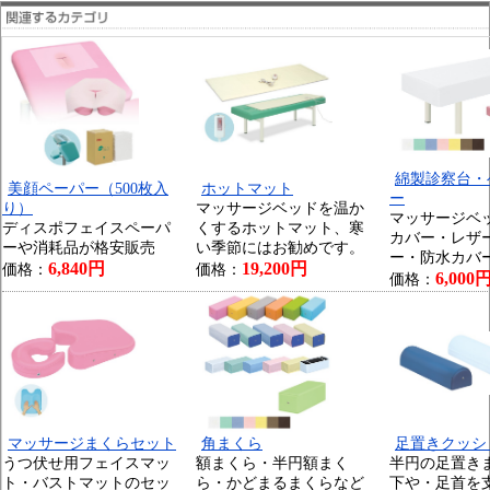
綿製診察台・
美顔ペーパー（500枚入
ホットマット
ー
り）
マッサージベッドを温か
マッサージベ
ディスポフェイスペーパ
くするホットマット、寒
カバー・レザ
ーや消耗品が格安販売
い季節にはお勧めです。
ー・防水カバ
6,840円
19,200円
価格：
価格：
6,000
価格：
マッサージまくらセット
角まくら
足置きクッシ
うつ伏せ用フェイスマッ
額まくら・半円額まく
半円の足置き
ト・バストマットのセッ
ら・かどまるまくらなど
下や・足首を