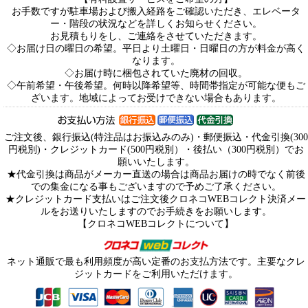
お手数ですが駐車場および搬入経路をご確認いただき、エレベータ
ー・階段の状況などを詳しくお知らせください。
お見積もりをし、ご連絡をさせていただきます。
◇お届け日の曜日の希望。平日より土曜日・日曜日の方が料金が高く
なります。
◇お届け時に梱包されていた廃材の回収。
◇午前希望・午後希望。何時以降希望等、時間帯指定が可能な便もご
ざいます。地域によってお受けできない場合もあります。
ご注文後、銀行振込(特注品はお振込みのみ)・郵便振込・代金引換(300
円税別)・クレジットカード(500円税別）・後払い（300円税別）でお
願いいたします。
★代金引換は商品がメーカー直送の場合は商品お届けの時でなく前後
での集金になる事もございますので予めご了承ください。
★クレジットカード支払いはご注文後クロネコWEBコレクト決済メー
ルをお送りいたしますのでお手続きをお願いします。
【クロネコWEBコレクトについて】
ネット通販で最も利用頻度が高い定番のお支払方法です。主要なクレ
ジットカードをご利用いただけます。