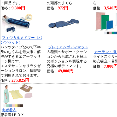
ト商品です。
の頭部のまくら
ら
9,300円
972円
3,540
価格：
価格：
価格：
フィジカルメドマー（パ
ンツセット）
パンツタイプなので下半
プレミアムボディマット
身のむくみを最大限に解
５種類のサポートクッシ
カーテン・衝
消ができるエアーマッサ
ョンから形成される極上
ライトスクリ
ージ機です。
のポジションを実現する
格安衝立・目
エステサロンやリラクゼ
究極のボディマット。
7,800
価格：
ーションサロン、病院等
49,800円
価格：
で利用されております。
275,825円
価格：
患者着衣
患者着1ＰＤＸ