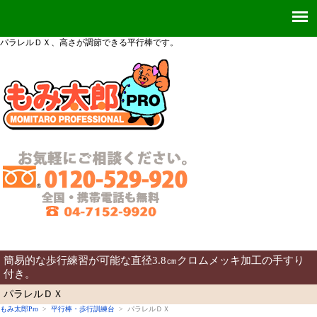
パラレルＤＸ、高さが調節できる平行棒です。
簡易的な歩行練習が可能な直径3.8㎝クロムメッキ加工の手すり
付き。
パラレルＤＸ
もみ太郎Pro
>
平行棒・歩行訓練台
> パラレルＤＸ