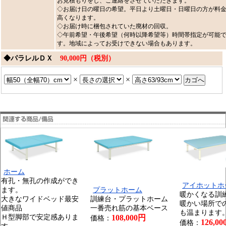
お見積もりをし、ご連絡をさせていただきます。
◇お届け日の曜日の希望。平日より土曜日・日曜日の方が料
高くなります。
◇お届け時に梱包されていた廃材の回収。
◇午前希望・午後希望（何時以降希望等）時間帯指定が可能
す。地域によってお受けできない場合もあります。
◆パラレルＤＸ
90,000円（税別）
×
×
ホーム
有孔・無孔の作成ができ
アイホットホ
ます。
プラットホーム
暖かくなる訓
大きなワイドベッド最安
訓練台・プラットホーム
暖かい場所で
値商品
一番売れ筋の基本ベース
も温まります
Ｈ型脚部で安定感ありま
108,000円
価格：
126,0
価格：