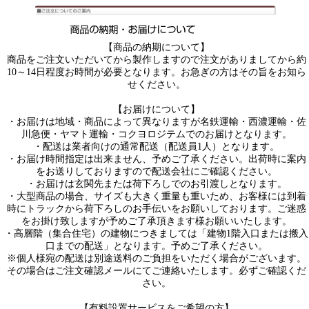
【商品の納期について】
商品をご注文いただいてから製作しますので注文がありましてから約
10～14日程度お時間が必要となります。お急ぎの方はその旨をお知ら
せください。
【お届けについて】
・お届けは地域・商品によって異なりますが名鉄運輸・西濃運輸・佐
川急便・ヤマト運輸・コクヨロジテムでのお届けとなります。
・配送は業者向けの通常配送（配送員1人）となります。
・お届け時間指定は出来ません、予めご了承ください。出荷時に案内
をお送りしておりますので配送会社にご確認ください。
・お届けは玄関先または荷下ろしでのお引渡しとなります。
・大型商品の場合、サイズも大きく重量も重いため、お客様には到着
時にトラックから荷下ろしのお手伝いをお願いしております。ご迷惑
をお掛け致しますが予めご了承頂きます様お願いいたします。
・高層階（集合住宅）の建物につきましては「建物1階入口または搬入
口までの配送」となります。予めご了承ください。
※個人様宛の配送は別途送料のご負担をいただく場合がございます。
その場合はご注文確認メールにてご連絡いたします。必ずご確認くだ
さい。
【有料設置サービスをご希望の方】