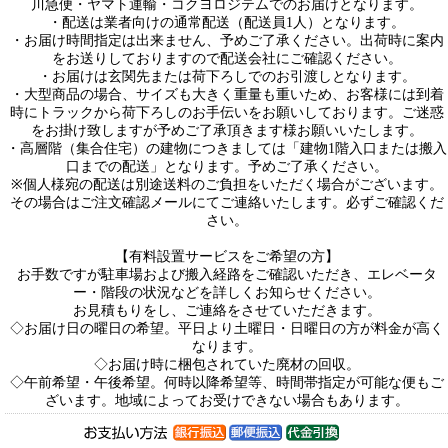
川急便・ヤマト運輸・コクヨロジテムでのお届けとなります。
・配送は業者向けの通常配送（配送員1人）となります。
・お届け時間指定は出来ません、予めご了承ください。出荷時に案内
をお送りしておりますので配送会社にご確認ください。
・お届けは玄関先または荷下ろしでのお引渡しとなります。
・大型商品の場合、サイズも大きく重量も重いため、お客様には到着
時にトラックから荷下ろしのお手伝いをお願いしております。ご迷惑
をお掛け致しますが予めご了承頂きます様お願いいたします。
・高層階（集合住宅）の建物につきましては「建物1階入口または搬入
口までの配送」となります。予めご了承ください。
※個人様宛の配送は別途送料のご負担をいただく場合がございます。
その場合はご注文確認メールにてご連絡いたします。必ずご確認くだ
さい。
【有料設置サービスをご希望の方】
お手数ですが駐車場および搬入経路をご確認いただき、エレベータ
ー・階段の状況などを詳しくお知らせください。
お見積もりをし、ご連絡をさせていただきます。
◇お届け日の曜日の希望。平日より土曜日・日曜日の方が料金が高く
なります。
◇お届け時に梱包されていた廃材の回収。
◇午前希望・午後希望。何時以降希望等、時間帯指定が可能な便もご
ざいます。地域によってお受けできない場合もあります。