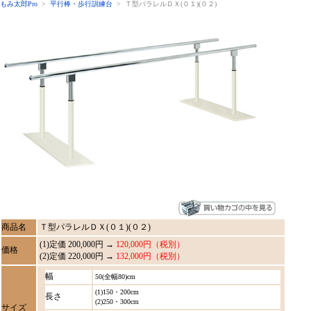
もみ太郎Pro
>
平行棒・歩行訓練台
> Ｔ型パラレルＤＸ(０１)(０２)
商品名
Ｔ型パラレルＤＸ(０１)(０２)
(1)定価 200,000円 →
120,000円（税別）
価格
(2)定価 220,000円 →
132,000円（税別）
幅
50(全幅80)cm
(1)150・200cm
長さ
(2)250・300cm
サイズ