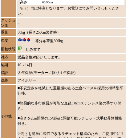
高さ
60/90cm
※（）内は特注となります。お電話にてお問い合わせくださ
い。
クッショ
-
ン厚
重量
38kg（長さ250cm製作時）
強度
等分布荷重300kg
梱包状態
組み立て
対応
返品交換対応いたします。
納期
10～14日
保証
３年保証(モーターに限り１年保証)
塗装
アイボリー
■不安定さを軽減した重量感のある土台ベースを採用の標準型平
行棒。
■簡易的な歩行練習が可能な直径3.8cmステンレス製の手すり付
き。
その他
■高さを2cm間隔の15段階に調整可能ラチェット式手動昇降機能
付き。
※高さを簡単に調節できるラチェット構造のため、ご使用中に手