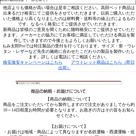
他店よりも価格が高い場合は是非ご相談ください。高田ベッド商品は
出来るだけ格安にてご提供をさせていただきます。以前ご購入いただ
いた価格より高くなりましたのは材料費・送料等の値上げによるもの
です。なるべく格安にてご提供させていただきます。
新商品は皆様のご意見を聞くために随時格安にてご提供させていただ
きます。メーカーとの協力にてお客様に満足していただける商品を製
作していきますので今後ともよろしくお願いいたします。
もみ太郎Proでは特注製品の受付を行っております。サイズ・形・ウレ
タン・レザーなど先生の施術に合わせたこだわりの製品を製作いたし
ます。詳しくは電話にてご相談ください。
格安激安キャンペーンはこちら
アウトレット商品はこちら（即日
出荷）
【商品の納期について】
商品をご注文いただいてから製作しますので注文がありましてから約
10～14日程度お時間が必要となります。お急ぎの方はその旨をお知ら
せください。
【お届けについて】
・お届けは地域・商品によって異なりますが名鉄運輸・西濃運輸・佐