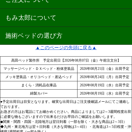
もみ太郎について
施術ベッドの選び方
▲このページの先頭に戻る▲
高田ベッド製作所 予定出荷日【2026年08月07日（金）午前注文分】
マッサージベッド・ＤＸベッド・粉体塗装品
2026年08月21日（金）出荷予定
メッキ塗装品・オリコベッド・差込ベッド
2026年08月24日（月）出荷予定
まくら・消耗品在庫品
2026年08月19日（水）出荷予定
綿製カバー
2026年08月19日（水）出荷予定
●予定出荷日は目安となります。確実な出荷日はご注文後確認メールにてご連絡し
ております。
お急ぎの方はお電話にてお確かめください。商品によりましては2～3週間程度出荷
に必要な物もございますので出来るだけお早目のご確認をお願いします。
◆関東・関西・四国・北陸地方は翌日到着（一部を除く・大きな商品は2～3日）
◆九州・東北地方は翌々日到着（大きな荷物は3～4日）・北海道は3～5日程度・沖
縄県1週間程度（一部を除く）