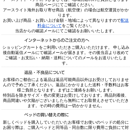
商品ページにてご確認ください。
アースライト海外お取り寄せ商品（航空便）の場合は航空運賃がかか
ります。
お買い上げ商品・お買い上げ金額・地域によって異なりますので
配送
料金について
をご覧ください。
当店からの確認メールにてご確認をお願いいたします。
ショッピングカートをご利用いただきご購入いただけます。 申し込み
後自動返信メールにて確認メールが届きます。その後当店より改めて
ご確認・お支払い・納期・送料についてのメールをお送りいたしま
す。
お客様のご都合による返品は返品可能商品以外はお受けしておりませ
んので予めご了承ください。返品にかかりました送料・手数料はお客
様ご負担となります。まずはご連絡をお願いします。
特別品を除きサイズ・色の変更はお受けしております。商品到着後、
商品間違いや欠陥がございましたら無料にてお取替えさせていただき
ます。その時の費用は一切かかりません。
新しくベッドを購入していただいたお客様でお使いのベッドの処分に
お困り際は、ご購入ベッドと同等品・同台数に限り費用ご負担にて対