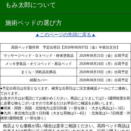
もみ太郎について
施術ベッドの選び方
▲このページの先頭に戻る▲
高田ベッド製作所 予定出荷日【2026年08月07日（金）午前注文分】
マッサージベッド・ＤＸベッド・粉体塗装品
2026年08月21日（金）出荷予定
メッキ塗装品・オリコベッド・差込ベッド
2026年08月24日（月）出荷予定
まくら・消耗品在庫品
2026年08月19日（水）出荷予定
綿製カバー
2026年08月19日（水）出荷予定
●予定出荷日は目安となります。確実な出荷日はご注文後確認メールにてご連絡し
ております。
お急ぎの方はお電話にてお確かめください。商品によりましては2～3週間程度出荷
に必要な物もございますので出来るだけお早目のご確認をお願いします。
◆関東・関西・四国・北陸地方は翌日到着（一部を除く・大きな商品は2～3日）
◆九州・東北地方は翌々日到着（大きな荷物は3～4日）・北海道は3～5日程度・沖
縄県1週間程度（一部を除く）
他店よりも価格が高い場合は是非ご相談ください。高田ベッド商品は