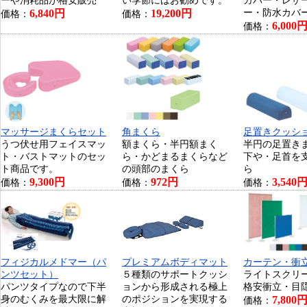
ーや消耗品が格安販売
い季節にはお勧めです。
カバー・レザ
6,840円
19,200円
ー・防水カバ
価格：
価格：
6,000
価格：
マッサージまくらセット
角まくら
足置きクッシ
うつ伏せ用フェイスマッ
額まくら・半円額まく
半円の足置き
ト・バストマットのセッ
ら・かどまるまくらなど
下や・足首を
ト商品です。
の頭部のまくら
ら
9,300円
972円
3,540
価格：
価格：
価格：
フィジカルメドマー（パ
プレミアムボディマット
カーテン・衝
ンツセット）
５種類のサポートクッシ
ライトスクリ
パンツタイプなので下半
ョンから形成される極上
格安衝立・目
身のむくみを最大限に解
のポジションを実現する
7,800
価格：