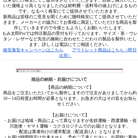
出来るだけ格安にてご提供をさせていただきます。以前ご購入いただ
いた価格より高くなりましたのは材料費・送料等の値上げによるもの
です。なるべく格安にてご提供させていただきます。
新商品は皆様のご意見を聞くために随時格安にてご提供させていただ
きます。メーカーとの協力にてお客様に満足していただける商品を製
作していきますので今後ともよろしくお願いいたします。
もみ太郎Proでは特注製品の受付を行っております。サイズ・形・ウレ
タン・レザーなど先生の施術に合わせたこだわりの製品を製作いたし
ます。詳しくは電話にてご相談ください。
格安激安キャンペーンはこちら
アウトレット商品はこちら（即日
出荷）
【商品の納期について】
商品をご注文いただいてから製作しますので注文がありましてから約
10～14日程度お時間が必要となります。お急ぎの方はその旨をお知ら
せください。
【お届けについて】
・お届けは地域・商品によって異なりますが名鉄運輸・西濃運輸・佐
川急便・ヤマト運輸・コクヨロジテムでのお届けとなります。
・配送は業者向けの通常配送（配送員1人）となります。
・お届け時間指定は出来ません、予めご了承ください。出荷時に案内