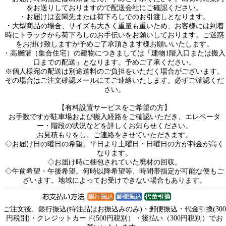
をお送りしておりますので配送会社にご確認ください。
・お届けは玄関先または荷下ろしでのお引渡しとなります。
・大型商品の場合、サイズも大きく重量も重いため、お客様には到着
時にトラックから荷下ろしのお手伝いをお願いしております。ご迷惑
をお掛け致しますが予めご了承頂きます様お願いいたします。
・高層階（集合住宅）の建物につきましては「建物1階入口または搬入
口までの配送」となります。予めご了承ください。
※個人様宛の配送は別途送料のご負担をいただく場合がございます。
その場合はご注文確認メールにてご連絡いたします。必ずご確認くだ
さい。
【有料設置サービスをご希望の方】
お手数ですが駐車場および搬入経路をご確認いただき、エレベータ
ー・階段の状況などを詳しくお知らせください。
お見積もりをし、ご連絡をさせていただきます。
◇お届け日の曜日の希望。平日より土曜日・日曜日の方が料金が高く
なります。
◇お届け時に梱包されていた廃材の回収。
◇午前希望・午後希望。何時以降希望等、時間帯指定が可能な便もご
ざいます。地域によってお受けできない場合もあります。
ご注文後、銀行振込(特注品はお振込みのみ)・郵便振込・代金引換(300
円税別)・クレジットカード(500円税別）・後払い（300円税別）でお