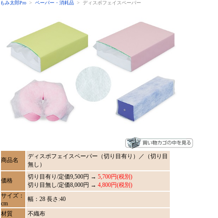
もみ太郎Pro
>
ペーパー・消耗品
> ディスポフェイスペーパー
ディスポフェイスペーパー（切り目有り）／（切り目
商品名
無し）
切り目有り/定価9,500円 →
5,700円(税別)
価格
切り目無し/定価8,000円 →
4,800円(税別)
サイズ：
幅：28 長さ:40
cm
材質
不織布