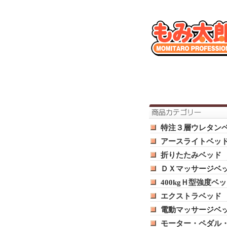
特注３層ウレタン
アースライトベッ
折りたたみベッド
ＤＸマッサージベ
400kgＨ型強度ベ
エクストラベッド
電動マッサージベ
モーター・ペダル