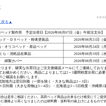
ド
に戻る▲
ベッド製作所 予定出荷日【2026年08月07日（金）午前注文分】
ッド・ＤＸベッド・粉体塗装品
2026年08月21日
品・オリコベッド・差込ベッド
2026年08月24日
くら・消耗品在庫品
2026年08月19日
綿製カバー
2026年08月19日
なります。確実な出荷日はご注文後確認メールにてご連絡しており
てお確かめください。商品によりましては2～3週間程度出荷に必
のご確認をお願いします。
北陸地方は翌日到着（一部を除く・大きな商品は2～3日）
々日到着（大きな荷物は3～4日）・北海道は3～5日程度・沖縄県1
場合は是非ご相談ください。高田ベッド商品は出来るだけ格安にてご提
いた価格より高くなりましたのは材料費・送料等の値上げによるもので
す。