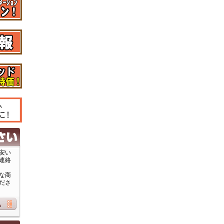
安い
連絡
な商
ださ