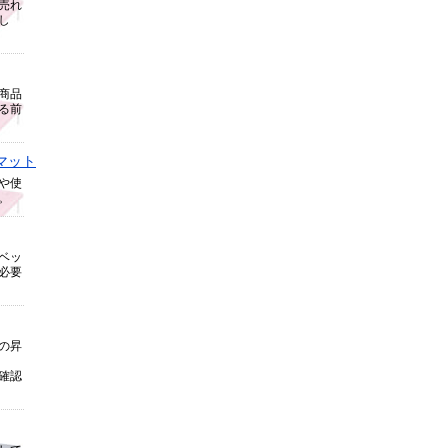
売れ
し
商品
る前
マット
や使
。
ベッ
必要
の昇
確認