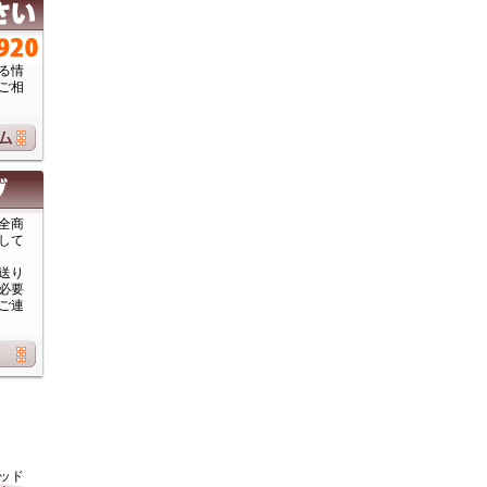
る情
ご相
全商
して
送り
必要
ご連
ッド