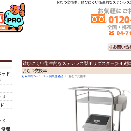
おむつ交換車、錆びにくい衛生的なステンレス製
錆びにくい衛生的なステンレス製ポリダスター(30L)標
おむつ交換車
ベッド
もみ太郎Pro
>
ベッド関連備品
> おむつ交換車
ド
ッド
ッド
ッド
・修理