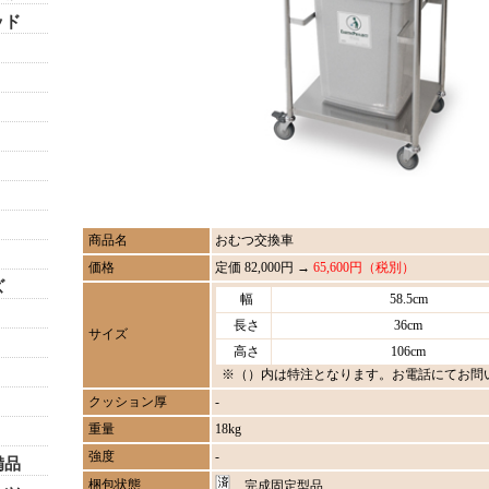
ッド
商品名
おむつ交換車
価格
定価 82,000円 →
65,600円（税別）
ズ
幅
58.5cm
長さ
36cm
サイズ
高さ
106cm
※（）内は特注となります。お電話にてお問
クッション厚
-
重量
18kg
強度
-
備品
梱包状態
完成固定型品