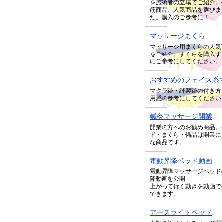
を施術者の立場でご紹介。
筋商品、人気商品を選びま
た。購入のご参考に！
マッサージまくら
マッサージ用まくらの人気
をご紹介。まくらを購入す
にご参考にしてください。
おすすめのフェイス系
マクラ跡・縫製跡の付き方
用感の参考にしてください
鍼灸マッサージ開業
開業の方へのお勧め商品。
ド・まくら・備品は開業に
な商品です。
電動昇降ベッド動画
電動昇降マッサージベッド
降動画を公開
上がって行く動きを動画で
できます。
アースライトベッド