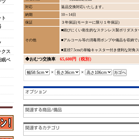
ーツ
対応
返品交換対応いたします。
納期
10～14日
ット
保証
３年保証(モーターに限り１年保証)
器
■錆びにくい衛生的なステンレス製ポリダスター(
その他
■アルコール等の消毒用ポンプや備品を収納で
ツ
■直径7.5cmの単輪キャスター付き便利な対角
ックス
◆おむつ交換車
65,600円（税別）
仮眠ベ
×
×