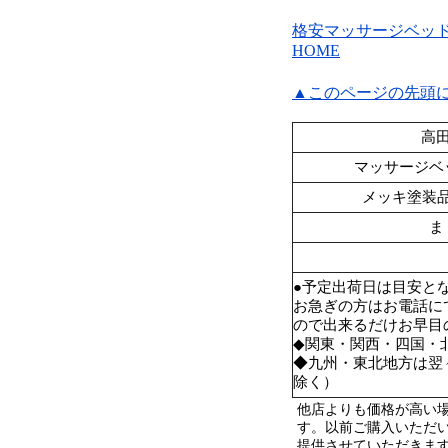
格安マッサージベッ
HOME
▲このページの先頭
高田
マッサージベ
メッキ塗装
ま
●予定出荷日は目安と
お急ぎの方はお電話に
ので出来るだけお早目
◆関東・関西・四国・
◆九州・東北地方は翌
除く）
他店よりも価格が高い
す。以前ご購入いただ
提供させていただきま