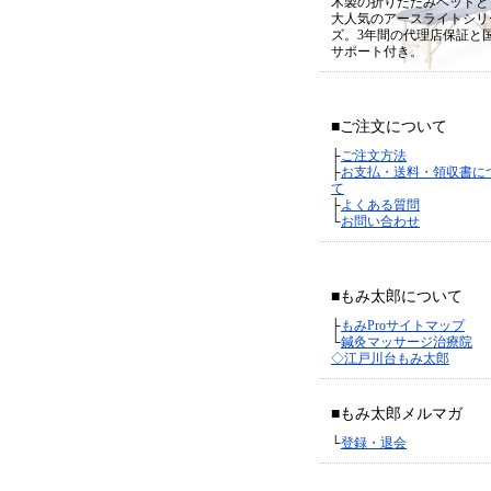
木製の折りたたみベッドと
大人気のアースライトシリ
ズ。3年間の代理店保証と
サポート付き。
■ご注文について
├
ご注文方法
├
お支払・送料・領収書に
て
├
よくある質問
└
お問い合わせ
■もみ太郎について
├
もみProサイトマップ
└
鍼灸マッサージ治療院
◇江戸川台もみ太郎
■もみ太郎メルマガ
└
登録・退会