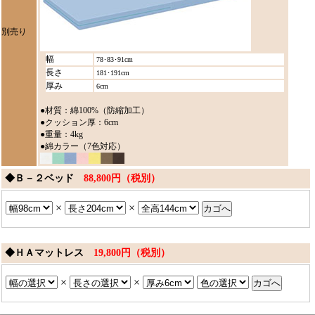
別売り
幅
78･83･91cm
長さ
181･191cm
厚み
6cm
●材質：綿100%（防縮加工）
●クッション厚：6cm
●重量：4kg
●綿カラー（7色対応）
◆Ｂ－２ベッド
88,800円（税別）
×
×
◆ＨＡマットレス
19,800円（税別）
×
×