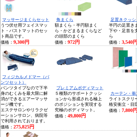
マッサージまくらセット
角まくら
足置きクッシ
うつ伏せ用フェイスマッ
額まくら・半円額まく
半円の足置き
ト・バストマットのセッ
ら・かどまるまくらなど
下や・足首を
ト商品です。
の頭部のまくら
ら
9,300円
972円
3,540
価格：
価格：
価格：
フィジカルメドマー（パ
ンツセット）
パンツタイプなので下半
プレミアムボディマット
身のむくみを最大限に解
５種類のサポートクッシ
カーテン・衝
消ができるエアーマッサ
ョンから形成される極上
ライトスクリ
ージ機です。
のポジションを実現する
格安衝立・目
エステサロンやリラクゼ
究極のボディマット。
7,800
価格：
ーションサロン、病院等
49,800円
価格：
で利用されております。
275,825円
価格：