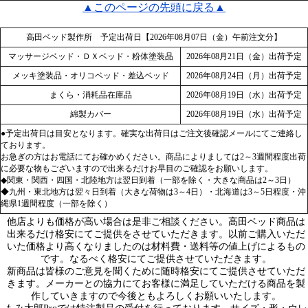
▲このページの先頭に戻る▲
高田ベッド製作所 予定出荷日【2026年08月07日（金）午前注文分】
マッサージベッド・ＤＸベッド・粉体塗装品
2026年08月21日（金）出荷予定
メッキ塗装品・オリコベッド・差込ベッド
2026年08月24日（月）出荷予定
まくら・消耗品在庫品
2026年08月19日（水）出荷予定
綿製カバー
2026年08月19日（水）出荷予定
●予定出荷日は目安となります。確実な出荷日はご注文後確認メールにてご連絡し
ております。
お急ぎの方はお電話にてお確かめください。商品によりましては2～3週間程度出荷
に必要な物もございますので出来るだけお早目のご確認をお願いします。
◆関東・関西・四国・北陸地方は翌日到着（一部を除く・大きな商品は2～3日）
◆九州・東北地方は翌々日到着（大きな荷物は3～4日）・北海道は3～5日程度・沖
縄県1週間程度（一部を除く）
他店よりも価格が高い場合は是非ご相談ください。高田ベッド商品は
出来るだけ格安にてご提供をさせていただきます。以前ご購入いただ
いた価格より高くなりましたのは材料費・送料等の値上げによるもの
です。なるべく格安にてご提供させていただきます。
新商品は皆様のご意見を聞くために随時格安にてご提供させていただ
きます。メーカーとの協力にてお客様に満足していただける商品を製
作していきますので今後ともよろしくお願いいたします。