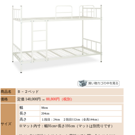
商品名
Ｂ－２ベッド
価格
定価 148,000円 →
88,800円（税別）
幅
98cm
長さ
204cm
高さ
１段目：24cm ２段目112cm（全高144cm）
サイズ
※マット内寸：幅91cm×長さ191cm（マットは別売りです）