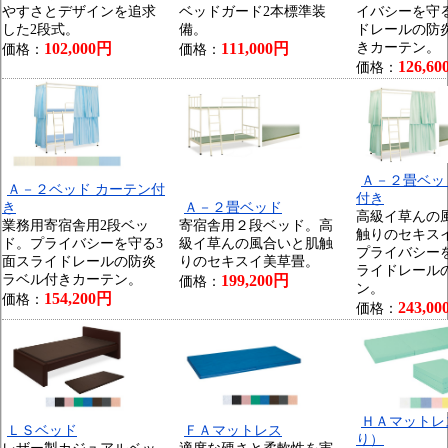
やすさとデザインを追求
ベッドガード2本標準装
イバシーを守
した2段式。
備。
ドレールの防
102,000円
111,000円
きカーテン。
価格：
価格：
126,6
価格：
Ａ－２畳ベッ
Ａ－２ベッド カーテン付
付き
き
Ａ－２畳ベッド
高級イ草んの
業務用寄宿舎用2段ベッ
寄宿舎用２段ベッド。高
触りのセキス
ド。プライバシーを守る3
級イ草んの風合いと肌触
プライバシー
面スライドレールの防炎
りのセキスイ美草畳。
ライドレール
ラベル付きカーテン。
199,200円
価格：
ン。
154,200円
価格：
243,0
価格：
ＨＡマットレ
ＬＳベッド
ＦＡマットレス
り）