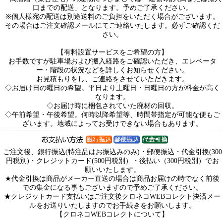
口までの配送」となります。予めご了承ください。
※個人様宛の配送は別途送料のご負担をいただく場合がございます。
その場合はご注文確認メールにてご連絡いたします。必ずご確認くだ
さい。
【有料設置サービスをご希望の方】
お手数ですが駐車場および搬入経路をご確認いただき、エレベータ
ー・階段の状況などを詳しくお知らせください。
お見積もりをし、ご連絡をさせていただきます。
◇お届け日の曜日の希望。平日より土曜日・日曜日の方が料金が高く
なります。
◇お届け時に梱包されていた廃材の回収。
◇午前希望・午後希望。何時以降希望等、時間帯指定が可能な便もご
ざいます。地域によってお受けできない場合もあります。
ご注文後、銀行振込(特注品はお振込みのみ)・郵便振込・代金引換(300
円税別)・クレジットカード(500円税別）・後払い（300円税別）でお
願いいたします。
★代金引換は商品がメーカー直送の場合は商品お届けの時でなく前後
での集金になる事もございますので予めご了承ください。
★クレジットカード支払いはご注文後クロネコWEBコレクト決済メー
ルをお送りいたしますのでお手続きをお願いします。
【クロネコWEBコレクトについて】