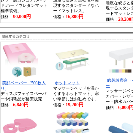
レザー製カジュアルベッ
適度な硬さと柔軟性を実
適度な硬さと
ド,ハードウレタンマット
現するスタンダードなハ
現するスタン
標準装備。
ードマットレス。
ードマットレ
90,000円
16,800円
価格：
価格：
28,20
価格：
綿製診察台・
美顔ペーパー（500枚入
ホットマット
ー
り）
マッサージベッドを温か
マッサージベ
ディスポフェイスペーパ
くするホットマット、寒
カバー・レザ
ーや消耗品が格安販売
い季節にはお勧めです。
ー・防水カバ
6,840円
19,200円
価格：
価格：
6,000
価格：