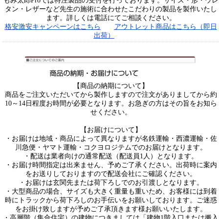
もみ太郎Proでは特注製品の受付を行っております。サイズ・形・ウレ
タン・レザーなど先生の施術に合わせたこだわりの製品を製作いたし
ます。詳しくは電話にてご相談ください。
格安激安キャンペーンはこちら
アウトレット商品はこちら（即日
出荷）
【商品の納期について】
商品をご注文いただいてから製作しますので注文がありましてから約
10～14日程度お時間が必要となります。お急ぎの方はその旨をお知ら
せください。
【お届けについて】
・お届けは地域・商品によって異なりますが名鉄運輸・西濃運輸・佐
川急便・ヤマト運輸・コクヨロジテムでのお届けとなります。
・配送は業者向けの通常配送（配送員1人）となります。
・お届け時間指定は出来ません、予めご了承ください。出荷時に案内
をお送りしておりますので配送会社にご確認ください。
・お届けは玄関先または荷下ろしでのお引渡しとなります。
・大型商品の場合、サイズも大きく重量も重いため、お客様には到着
時にトラックから荷下ろしのお手伝いをお願いしております。ご迷惑
をお掛け致しますが予めご了承頂きます様お願いいたします。
・高層階（集合住宅）の建物につきましては「建物1階入口または搬入