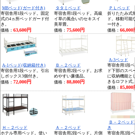
MBベッド(ガード付き)
タタミベッド
ＰＬベッド
寄宿舎用1段ベッド。固定
寄宿舎用1段ベッド。高級
折りたたみ式
式の4ヵ所ベッドガード付
イ草の風合いのセキスイ
ド。移動可能
き。
美草畳。
ー付き。
63,600円
75,600円
66,00
価格：
価格：
価格：
A-3ベッド
A-1ベッド(収納箱付き)
Ｂ－２ベッド
寄宿舎用1段
寄宿舎用1段ベッド。引出
寄宿舎用2段ベッド。お求
ド下部のスペ
しボックス3個付き。
めやすい廉価品。
に収納機能と
72,000円
88,800円
きるロフト式
価格：
価格：
85,80
価格：
Ｂ－２ベッド
Ｈ－２ベッド
Ａ－２ベッド
き
ホテル専用ベッド。使い
寄宿舎用2段ベッド。片側
寄宿舎用2段