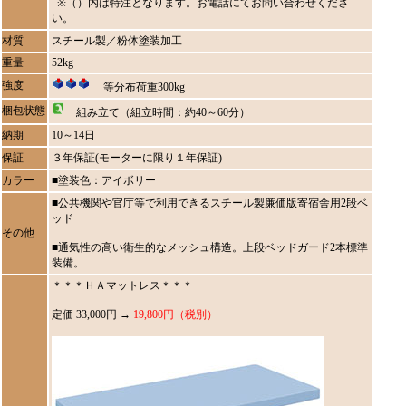
※（）内は特注となります。お電話にてお問い合わせくださ
い。
材質
スチール製／粉体塗装加工
重量
52kg
強度
等分布荷重300kg
梱包状態
組み立て（組立時間：約40～60分）
納期
10～14日
保証
３年保証(モーターに限り１年保証)
カラー
■塗装色：アイボリー
■公共機関や官庁等で利用できるスチール製廉価版寄宿舎用2段ベ
ッド
その他
■通気性の高い衛生的なメッシュ構造。上段ベッドガード2本標準
装備。
＊＊＊ＨＡマットレス＊＊＊
定価 33,000円 →
19,800円（税別）