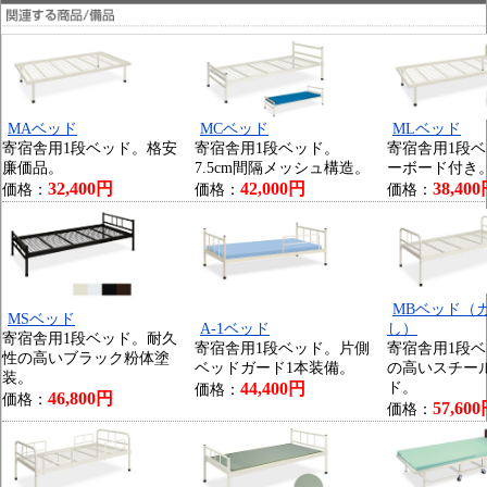
MAベッド
MCベッド
MLベッド
寄宿舎用1段ベッド。格安
寄宿舎用1段ベッド。
寄宿舎用1段
廉価品。
7.5cm間隔メッシュ構造。
ーボード付き
32,400円
42,000円
38,40
価格：
価格：
価格：
MBベッド（
MSベッド
A-1ベッド
し）
寄宿舎用1段ベッド。耐久
寄宿舎用1段ベッド。片側
寄宿舎用1段
性の高いブラック粉体塗
ベッドガード1本装備。
の高いスチー
装。
44,400円
ド。
価格：
46,800円
価格：
57,60
価格：