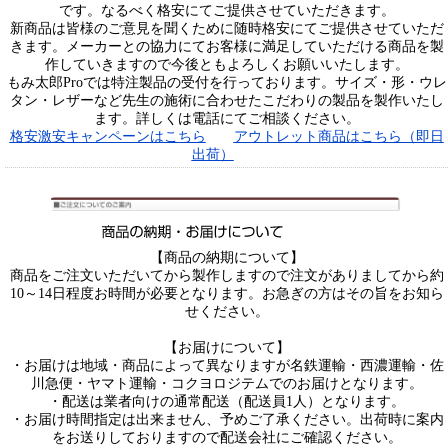
です。なるべく格安にてご提供させていただきます。
新商品は皆様のご意見を聞くために随時格安にてご提供させていただ
きます。メーカーとの協力にてお客様に満足していただける商品を製
作していきますので今後ともよろしくお願いいたします。
もみ太郎Proでは特注製品の受付を行っております。サイズ・形・ウレ
タン・レザーなど先生の施術に合わせたこだわりの製品を製作いたし
ます。詳しくは電話にてご相談ください。
格安激安キャンペーンはこちら
アウトレット商品はこちら（即日
出荷）
【商品の納期について】
商品をご注文いただいてから製作しますので注文がありましてから約
10～14日程度お時間が必要となります。お急ぎの方はその旨をお知ら
せください。
【お届けについて】
・お届けは地域・商品によって異なりますが名鉄運輸・西濃運輸・佐
川急便・ヤマト運輸・コクヨロジテムでのお届けとなります。
・配送は業者向けの通常配送（配送員1人）となります。
・お届け時間指定は出来ません、予めご了承ください。出荷時に案内
をお送りしておりますので配送会社にご確認ください。