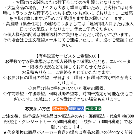
・お届けは玄関先または荷下ろしでのお引渡しとなります。
・大型商品の場合、サイズも大きく重量も重いため、お客様には到着
時にトラックから荷下ろしのお手伝いをお願いしております。ご迷惑
をお掛け致しますが予めご了承頂きます様お願いいたします。
・高層階（集合住宅）の建物につきましては「建物1階入口または搬入
口までの配送」となります。予めご了承ください。
※個人様宛の配送は別途送料のご負担をいただく場合がございます。
その場合はご注文確認メールにてご連絡いたします。必ずご確認くだ
さい。
【有料設置サービスをご希望の方】
お手数ですが駐車場および搬入経路をご確認いただき、エレベータ
ー・階段の状況などを詳しくお知らせください。
お見積もりをし、ご連絡をさせていただきます。
◇お届け日の曜日の希望。平日より土曜日・日曜日の方が料金が高く
なります。
◇お届け時に梱包されていた廃材の回収。
◇午前希望・午後希望。何時以降希望等、時間帯指定が可能な便もご
ざいます。地域によってお受けできない場合もあります。
ご注文後、銀行振込(特注品はお振込みのみ)・郵便振込・代金引換(300
円税別)・クレジットカード(500円税別）・後払い（300円税別）でお
願いいたします。
★代金引換は商品がメーカー直送の場合は商品お届けの時でなく前後