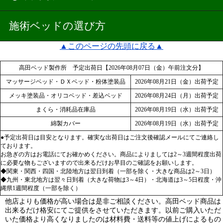
施術ベッドの選び方
▲このページの先頭に戻る▲
高田ベッド製作所 予定出荷日【2026年08月07日（金）午前注文分】
マッサージベッド・ＤＸベッド・粉体塗装品
2026年08月21日（金）出荷予定
メッキ塗装品・オリコベッド・差込ベッド
2026年08月24日（月）出荷予定
まくら・消耗品在庫品
2026年08月19日（水）出荷予定
綿製カバー
2026年08月19日（水）出荷予定
●予定出荷日は目安となります。確実な出荷日はご注文後確認メールにてご連絡し
ております。
お急ぎの方はお電話にてお確かめください。商品によりましては2～3週間程度出荷
に必要な物もございますので出来るだけお早目のご確認をお願いします。
◆関東・関西・四国・北陸地方は翌日到着（一部を除く・大きな商品は2～3日）
◆九州・東北地方は翌々日到着（大きな荷物は3～4日）・北海道は3～5日程度・沖
縄県1週間程度（一部を除く）
他店よりも価格が高い場合は是非ご相談ください。高田ベッド商品は
出来るだけ格安にてご提供をさせていただきます。以前ご購入いただ
いた価格より高くなりましたのは材料費・送料等の値上げによるもの