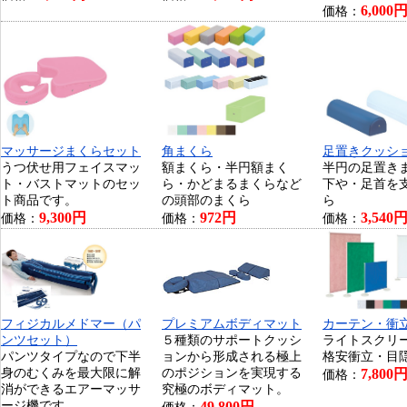
6,000
価格：
マッサージまくらセット
角まくら
足置きクッシ
うつ伏せ用フェイスマッ
額まくら・半円額まく
半円の足置き
ト・バストマットのセッ
ら・かどまるまくらなど
下や・足首を
ト商品です。
の頭部のまくら
ら
9,300円
972円
3,540
価格：
価格：
価格：
フィジカルメドマー（パ
プレミアムボディマット
カーテン・衝
ンツセット）
５種類のサポートクッシ
ライトスクリ
パンツタイプなので下半
ョンから形成される極上
格安衝立・目
身のむくみを最大限に解
のポジションを実現する
7,800
価格：
消ができるエアーマッサ
究極のボディマット。
ージ機です。
49,800円