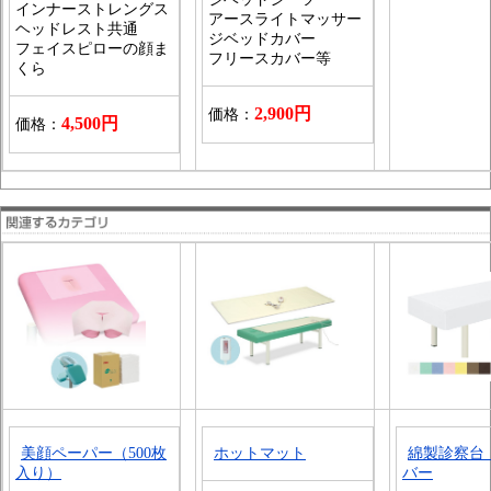
インナーストレングス
アースライトマッサー
ヘッドレスト共通
ジベッドカバー
フェイスピローの顔ま
フリースカバー等
くら
2,900円
価格：
4,500円
価格：
美顔ペーパー（500枚
ホットマット
綿製診察台
入り）
バー