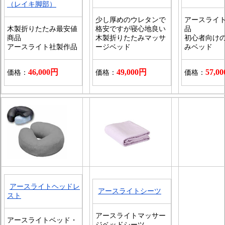
（レイキ脚部）
少し厚めのウレタンで
アースライ
木製折りたたみ最安値
格安ですが寝心地良い
品
商品
木製折りたたみマッサ
初心者向け
アースライト社製作品
ージベッド
みベッド
46,000円
49,000円
57,0
価格：
価格：
価格：
アースライトヘッドレ
アースライトシーツ
スト
アースライトマッサー
アースライトベッド・
ジベッドシーツ