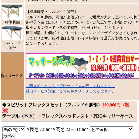
【標準脚部・フルレイキ脚部】
フルレイキ脚部、両側が上段プレートで足元が大きく空いていて椅
標準脚部
術や足を前に出したときにぶつかりにくい加工です。脚部に沿わせ
板を大きく使っているので有料2,000円（税別）になります。
標準脚部、片側が中央プレートになっていてデザインがとてもきれ
っております。反対側は上段（レイキ脚部）で足元が邪魔にならな
フルレイキ
になっております。
脚部
貸出サービス
ご購入前にベッドの貸出サービスを行っております。
貸出サービス詳細はこちらをクリックしてください。
◆スピリットフレックスセット（フルレイキ脚部）
109,000円（税
別）
テーブル（本体）・フレックスヘッドレスト・PROキャリーケース
×長さ73inch×高さ23～33inch