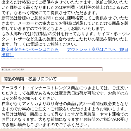
出来るだけ格安にてご提供をさせていただきます。以前ご購入いただ
いた価格より高くなりましたのは材料費・送料等の値上げによるもの
です。なるべく格安にてご提供させていただきます。
新商品は皆様のご意見を聞くために随時格安にてご提供させていただ
きます。メーカーとの協力にてお客様に満足していただける商品を製
作していきますので今後ともよろしくお願いいたします。
もみ太郎Proでは特注製品の受付を行っております。サイズ・形・ウレ
タン・レザーなど先生の施術に合わせたこだわりの製品を製作いたし
ます。詳しくは電話にてご相談ください。
格安激安キャンペーンはこちら
アウトレット商品はこちら（即日
出荷）
アースライト・インナーストレングス商品につきましては。ご注文い
ただきまして在庫があるものは翌営業日出荷が可能です。お急ぎの方
はその旨をお知らせください。
在庫がなくアメリカより取り寄せの商品は約3～6週間程度必要となり
ますのでお早めにご注文・ご相談をいただけますようお願いします。
お届けは地域・商品によって異なりますが佐川急便・ヤマト運輸での
お届けとなります。大きな荷物になりますとお時間のご指定がお受け
でき無い場合もございますのでご了承ください。