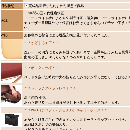
梱包状態
完成品※折りたたまれた状態で配送
・3年間の国内代理店保証
・アースライト社による永久製品保証（購入後にアースライト社に
保証
★ユーザー登録以外での保証はお受けできませんので予めご了承く
い。
対応
お客様のご都合による返品交換は受け付けられません。
＊＊かどまる加工＊＊
座シートの四方にまるみを設けてあります。空間を広くみせる視覚
曲線の優しさがやわらかなくつろぎをもたらします。
＊＊ボックス仕様＊＊
ベッドを広げた時に中央の折りたたみ部分が平らになり、くぼみが
＊＊フレックスヘッドレスト＊＊
高さ調節可能。
お顔を乗せると土台部分が少し下へ動いて圧を分散させます。
＊＊PRO（プロフェッショナル）キャリーケース＊＊
肩から下げることができます。ショルダーストラップハット付き。 
底部はスポンジの補強入り。
（写真のボルスターは含まれません）