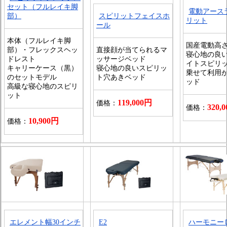
セット（フルレイキ脚
電動アース
部）
スピリットフェイスホ
リット
ール
本体（フルレイキ脚
国産電動高
部）・フレックスヘッ
直接顔が当てられるマ
寝心地の良
ドレスト
ッサージベッド
イトスピリ
キャリーケース（黒）
寝心地の良いスピリッ
乗せて利用
のセットモデル
ト穴あきベッド
ッド
高級な寝心地のスピリ
ット
119,000円
価格：
320,
価格：
10,900円
価格：
エレメント幅30インチ
E2
ハーモニー