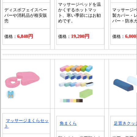
マッサージベッドを温
ディスポフェイスペー
かくするホットマッ
マッサージ
パーや消耗品が格安販
ト、寒い季節にはお勧
製カバー・
売
めです。
バー・防水
6,840円
19,200円
6,00
価格：
価格：
価格：
マッサージまくらセッ
角まくら
足置きクッ
ト