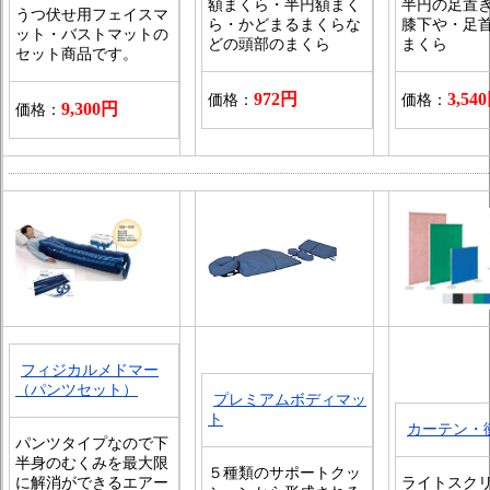
額まくら・半円額まく
半円の足置
うつ伏せ用フェイスマ
ら・かどまるまくらな
膝下や・足
ット・バストマットの
どの頭部のまくら
まくら
セット商品です。
972円
3,54
価格：
価格：
9,300円
価格：
フィジカルメドマー
（パンツセット）
プレミアムボディマッ
ト
カーテン・
パンツタイプなので下
半身のむくみを最大限
５種類のサポートクッ
に解消ができるエアー
ライトスク