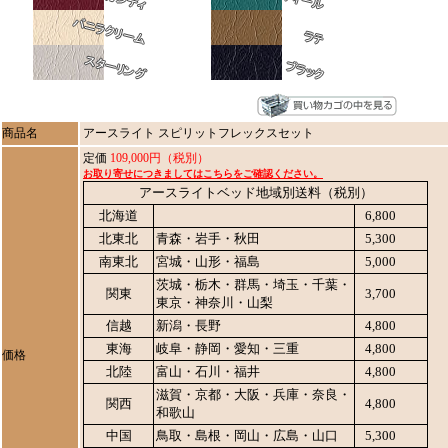
商品名
アースライト スピリットフレックスセット
定価
109,000円（税別）
お取り寄せにつきましてはこちらをご確認ください。
アースライトベッド地域別送料（税別）
北海道
6,800
北東北
青森・岩手・秋田
5,300
南東北
宮城・山形・福島
5,000
茨城・栃木・群馬・埼玉・千葉・
関東
3,700
東京・神奈川・山梨
信越
新潟・長野
4,800
東海
岐阜・静岡・愛知・三重
4,800
価格
北陸
富山・石川・福井
4,800
滋賀・京都・大阪・兵庫・奈良・
関西
4,800
和歌山
中国
鳥取・島根・岡山・広島・山口
5,300