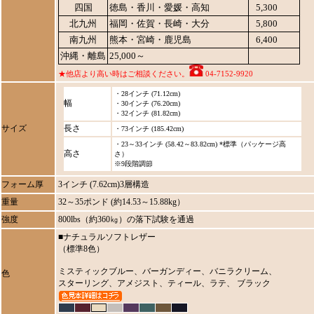
四国
徳島・香川・愛媛・高知
5,300
北九州
福岡・佐賀・長崎・大分
5,800
南九州
熊本・宮崎・鹿児島
6,400
沖縄・離島
25,000～
★他店より高い時はご相談ください。
04-7152-9920
・28インチ (71.12cm)
幅
・30インチ (76.20cm)
・32インチ (81.82cm)
サイズ
長さ
・73インチ (185.42cm)
・23～33インチ (58.42～83.82cm) *標準（パッケージ高
高さ
さ）
※9段階調節
フォーム厚
3インチ (7.62cm)3層構造
重量
32～35ポンド (約14.53～15.88kg）
強度
800lbs（約360㎏）の落下試験を通過
■ナチュラルソフトレザー
（標準8色）
ミスティックブルー、バーガンディー、バニラクリーム、
色
スターリング、アメジスト、ティール、ラテ、 ブラック